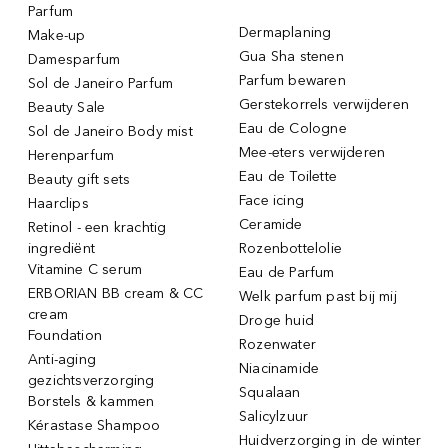
Parfum
Dermaplaning
Make-up
Gua Sha stenen
Damesparfum
Parfum bewaren
Sol de Janeiro Parfum
Gerstekorrels verwijderen
Beauty Sale
Eau de Cologne
Sol de Janeiro Body mist
Mee-eters verwijderen
Herenparfum
Eau de Toilette
Beauty gift sets
Face icing
Haarclips
Ceramide
Retinol - een krachtig
ingrediënt
Rozenbottelolie
Vitamine C serum
Eau de Parfum
ERBORIAN BB cream & CC
Welk parfum past bij mij
cream
Droge huid
Foundation
Rozenwater
Anti-aging
Niacinamide
gezichtsverzorging
Squalaan
Borstels & kammen
Salicylzuur
Kérastase Shampoo
Huidverzorging in de winter