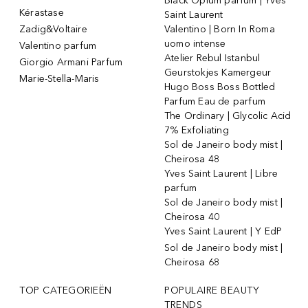
Black Opium parfum | Yves
Kérastase
Saint Laurent
Zadig&Voltaire
Valentino | Born In Roma
uomo intense
Valentino parfum
Atelier Rebul Istanbul
Giorgio Armani Parfum
Geurstokjes Kamergeur
Marie-Stella-Maris
Hugo Boss Boss Bottled
Parfum Eau de parfum
The Ordinary | Glycolic Acid
7% Exfoliating
Sol de Janeiro body mist |
Cheirosa 48
Yves Saint Laurent | Libre
parfum
Sol de Janeiro body mist |
Cheirosa 40
Yves Saint Laurent | Y EdP
Sol de Janeiro body mist |
Cheirosa 68
TOP CATEGORIEËN
POPULAIRE BEAUTY
TRENDS