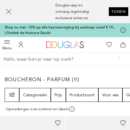
[navigation.slideout.screenreader]
Douglas-app en
ontvang regelmatig
TONEN
exclusieve acties en
kortingen
Shop nu met -15% op alle haarverzorging bij aankoop vanaf € 19,-
| Ontdek de Haircare Deals!
Naar Douglas Home
Naar Mijn W
Open menu
Naar Mijn Account
Naa
Menu
Ga terug
Zoekopdracht uitvoeren
BOUCHERON - PARFUM
9
RESULTATEN
BOUCHERON - PARFUM
(
9
)
Filter
Categorieën
Prijs
Productsoort
Voor wie
G
Opmerkingen over sorteren en labels