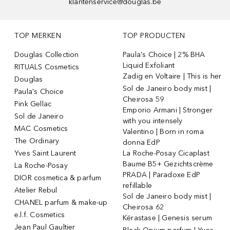
klantenservice@douglas.be
TOP MERKEN
TOP PRODUCTEN
Douglas Collection
Paula's Choice | 2% BHA
Liquid Exfoliant
RITUALS Cosmetics
Zadig en Voltaire | This is her
Douglas
Sol de Janeiro body mist |
Paula's Choice
Cheirosa 59
Pink Gellac
Emporio Armani | Stronger
Sol de Janeiro
with you intensely
MAC Cosmetics
Valentino | Born in roma
The Ordinary
donna EdP
Yves Saint Laurent
La Roche-Posay Cicaplast
Baume B5+ Gezichtscrème
La Roche-Posay
PRADA | Paradoxe EdP
DIOR cosmetica & parfum
refillable
Atelier Rebul
Sol de Janeiro body mist |
CHANEL parfum & make-up
Cheirosa 62
e.l.f. Cosmetics
Kérastase | Genesis serum
Jean Paul Gaultier