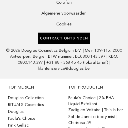
Colofon
Algemene voorwaarden
Cookies
CONTRACT ONTBINDEN
©
2026
Douglas Cosmetics Belgium B.V. | Meir 109–115, 2000
Antwerpen, België | BTW nummer: BE0800.143.397 | KBO:
0800.143.397 | +31 88 - 368 45 45 (lokaal tarief) |
klantenservice@douglas.be
TOP MERKEN
TOP PRODUCTEN
Douglas Collection
Paula's Choice | 2% BHA
Liquid Exfoliant
RITUALS Cosmetics
Zadig en Voltaire | This is her
Douglas
Sol de Janeiro body mist |
Paula's Choice
Cheirosa 59
Pink Gellac