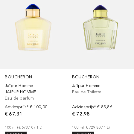
BOUCHERON
BOUCHERON
Jaïpur Homme
Jaïpur Homme
JAÏPUR HOMME
Eau de Toilette
Eau de parfum
Adviesprijs*
€ 100,00
Adviesprijs*
€ 85,86
€ 67,31
€ 72,98
100
ml
 (
€ 673,10
 / 
1
L
)
100
ml
 (
€ 729,80
 / 
1
L
)