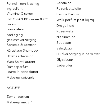
Ceramide
Retinol - een krachtig
ingrediënt
Rozenbottelolie
Vitamine C serum
Eau de Parfum
ERBORIAN BB cream & CC
Welk parfum past bij mij
cream
Droge huid
Foundation
Rozenwater
Anti-aging
Niacinamide
gezichtsverzorging
Squalaan
Borstels & kammen
Salicylzuur
Kérastase Shampoo
Huidverzorging in de winter
Hittebescherming
Glycolzuur
Yves Saint Laurent
Jaderoller
Damesparfum
Leave-in conditioner
Make-up spiegels
ACTUEEL
Zomer parfum
Make-up met SPF