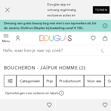
[navigation.slideout.screenreader]
Douglas-app en
ontvang regelmatig
TONEN
exclusieve acties en
kortingen
Ontvang een gratis beauty bag met mini's van topmerken als Sol
de Janeiro, OUAI en Olaplex bij besteding vanaf € 100,-
Naar Douglas Home
Naar Mijn W
Open menu
Naar Mijn Account
Naa
Menu
Ga terug
Zoekopdracht uitvoeren
BOUCHERON - JAÏPUR HOMME
2
RESULTAT
BOUCHERON - JAÏPUR HOMME
(
2
)
Filter
Categorieën
Prijs
Productsoort
Voor wie
G
Opmerkingen over sorteren en labels