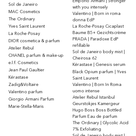
Emporio Armani | Stronger
Sol de Janeiro
with you intensely
MAC Cosmetics
Valentino | Born in roma
The Ordinary
donna EdP
Yves Saint Laurent
La Roche-Posay Cicaplast
Baume B5+ Gezichtscrème
La Roche-Posay
PRADA | Paradoxe EdP
DIOR cosmetica & parfum
refillable
Atelier Rebul
Sol de Janeiro body mist |
CHANEL parfum & make-up
Cheirosa 62
e.l.f. Cosmetics
Kérastase | Genesis serum
Jean Paul Gaultier
Black Opium parfum | Yves
Kérastase
Saint Laurent
Zadig&Voltaire
Valentino | Born In Roma
uomo intense
Valentino parfum
Atelier Rebul Istanbul
Giorgio Armani Parfum
Geurstokjes Kamergeur
Marie-Stella-Maris
Hugo Boss Boss Bottled
Parfum Eau de parfum
The Ordinary | Glycolic Acid
7% Exfoliating
Sol de Janeiro body mist |