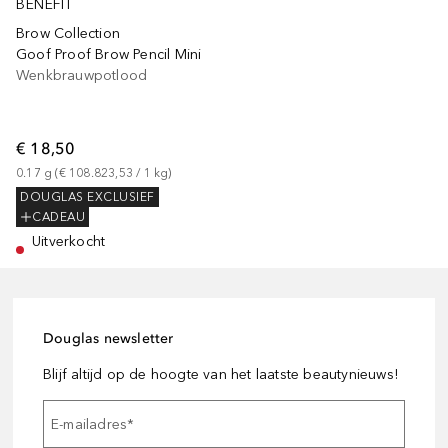
BENEFIT
Brow Collection
Goof Proof Brow Pencil Mini
Wenkbrauwpotlood
€ 18,50
0.17
g
 (
€ 108.823,53
 / 
1
kg
)
DOUGLAS EXCLUSIEF
CADEAU
Uitverkocht
Douglas newsletter
Blijf altijd op de hoogte van het laatste beautynieuws!
E-mailadres
*