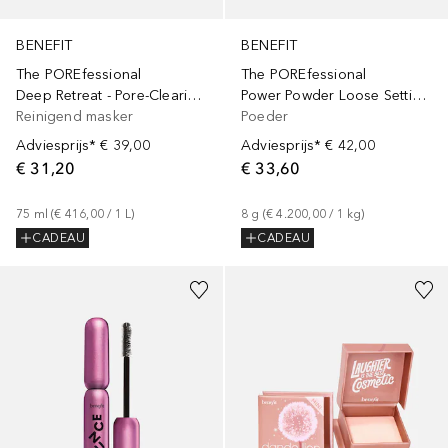
BENEFIT
BENEFIT
The POREfessional
The POREfessional
Deep Retreat - Pore-Clearing Clay Mask
Power Powder Loose Setting Powder
Reinigend masker
Poeder
Adviesprijs*
€ 39,00
Adviesprijs*
€ 42,00
€ 31,20
€ 33,60
75
ml
 (
€ 416,00
 / 
1
L
)
8
g
 (
€ 4.200,00
 / 
1
kg
)
CADEAU
CADEAU