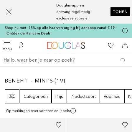
[navigation.slideout.screenreader]
Douglas-app en
ontvang regelmatig
TONEN
exclusieve acties en
kortingen
Shop nu met -15% op alle haarverzorging bij aankoop vanaf € 19,-
| Ontdek de Haircare Deals!
Naar Douglas Home
Naar Mijn W
Open menu
Naar Mijn Account
Naa
Menu
Ga terug
Zoekopdracht uitvoeren
BENEFIT - MINI'S
19
RESULTATEN
BENEFIT - MINI'S
(
19
)
Filter
Categorieën
Prijs
Productsoort
Voor wie
K
Opmerkingen over sorteren en labels
+
4