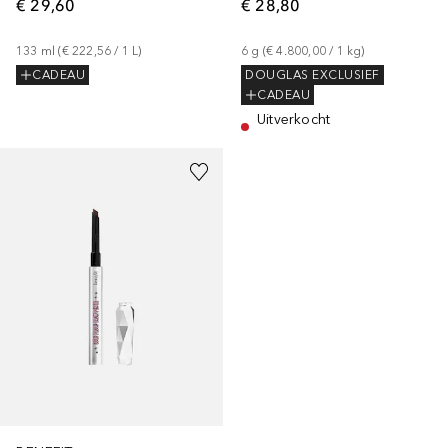
€ 29,60
€ 28,80
133
ml
 (
€ 222,56
 / 
1
L
)
6
g
 (
€ 4.800,00
 / 
1
kg
)
CADEAU
DOUGLAS EXCLUSIEF
CADEAU
Uitverkocht