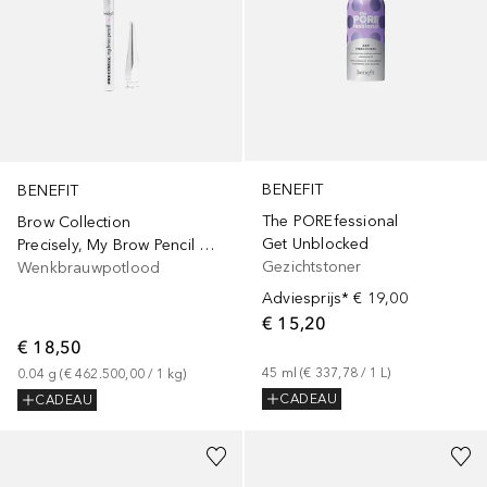
BENEFIT
BENEFIT
The POREfessional
Brow Collection
Get Unblocked
Precisely, My Brow Pencil Mini
Gezichtstoner
Wenkbrauwpotlood
Adviesprijs*
€ 19,00
€ 15,20
€ 18,50
45
ml
 (
€ 337,78
 / 
1
L
)
0.04
g
 (
€ 462.500,00
 / 
1
kg
)
CADEAU
CADEAU