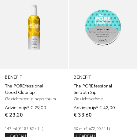
BENEFIT
BENEFIT
The POREfessional
The POREfessional
Good Cleanup
Smooth Sip
Gezichtsreinigingsschuim
Gezichtscrème
Adviesprijs*
€ 29,00
Adviesprijs*
€ 42,00
€ 23,20
€ 33,60
147
ml
 (
€ 157,82
 / 
1
L
)
50
ml
 (
€ 672,00
 / 
1
L
)
CADEAU
CADEAU