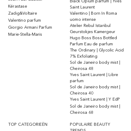
Black Opium parfum | Yves
Kérastase
Saint Laurent
Zadig&Voltaire
Valentino | Born In Roma
uomo intense
Valentino parfum
Atelier Rebul Istanbul
Giorgio Armani Parfum
Geurstokjes Kamergeur
Marie-Stella-Maris
Hugo Boss Boss Bottled
Parfum Eau de parfum
The Ordinary | Glycolic Acid
7% Exfoliating
Sol de Janeiro body mist |
Cheirosa 48
Yves Saint Laurent | Libre
parfum
Sol de Janeiro body mist |
Cheirosa 40
Yves Saint Laurent | Y EdP
Sol de Janeiro body mist |
Cheirosa 68
TOP CATEGORIEËN
POPULAIRE BEAUTY
TRENDS