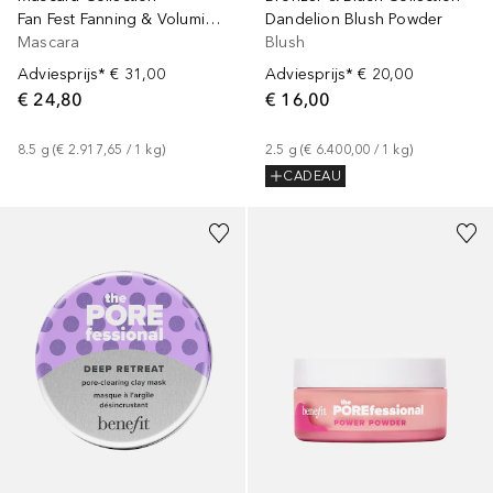
Dandelion Blush Powder
Fan Fest Fanning & Volumizing
Blush
Mascara
Adviesprijs*
€ 20,00
Adviesprijs*
€ 31,00
€ 16,00
€ 24,80
2.5
g
 (
€ 6.400,00
 / 
1
kg
)
8.5
g
 (
€ 2.917,65
 / 
1
kg
)
CADEAU