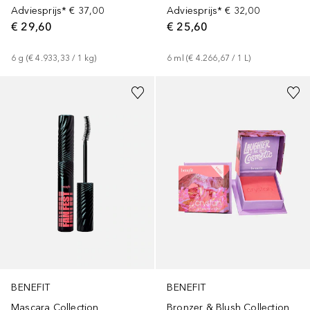
Adviesprijs*
€ 37,00
Adviesprijs*
€ 32,00
€ 29,60
€ 25,60
6
g
 (
€ 4.933,33
 / 
1
kg
)
6
ml
 (
€ 4.266,67
 / 
1
L
)
+
2
BENEFIT
BENEFIT
Bronzer & Blush Collection
Mascara Collection