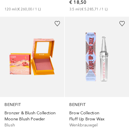
€ 18,50
120
ml
 (
€ 260,00
 / 
1
L
)
3.5
ml
 (
€ 5.285,71
 / 
1
L
)
+
7
BENEFIT
BENEFIT
Bronzer & Blush Collection
Brow Collection
Moone Blush Powder
Fluff Up Brow Wax
Blush
Wenkbrauwgel