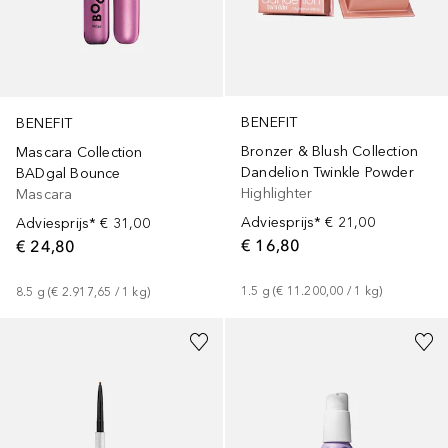
BENEFIT
BENEFIT
Bronzer & Blush Collection
Mascara Collection
Dandelion Twinkle Powder
BADgal Bounce
Highlighter
Mascara
Adviesprijs*
€ 21,00
Adviesprijs*
€ 31,00
€ 16,80
€ 24,80
1.5
g
 (
€ 11.200,00
 / 
1
kg
)
8.5
g
 (
€ 2.917,65
 / 
1
kg
)