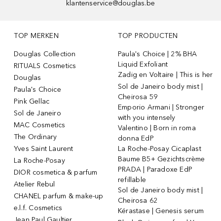
klantenservice@douglas.be
TOP MERKEN
TOP PRODUCTEN
Douglas Collection
Paula's Choice | 2% BHA
Liquid Exfoliant
RITUALS Cosmetics
Zadig en Voltaire | This is her
Douglas
Sol de Janeiro body mist |
Paula's Choice
Cheirosa 59
Pink Gellac
Emporio Armani | Stronger
Sol de Janeiro
with you intensely
MAC Cosmetics
Valentino | Born in roma
The Ordinary
donna EdP
Yves Saint Laurent
La Roche-Posay Cicaplast
Baume B5+ Gezichtscrème
La Roche-Posay
PRADA | Paradoxe EdP
DIOR cosmetica & parfum
refillable
Atelier Rebul
Sol de Janeiro body mist |
CHANEL parfum & make-up
Cheirosa 62
e.l.f. Cosmetics
Kérastase | Genesis serum
Jean Paul Gaultier