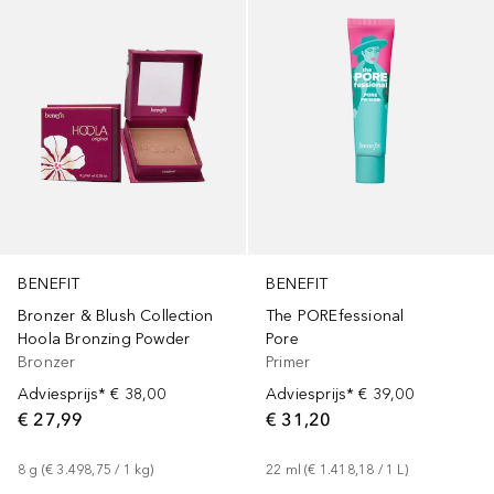
BENEFIT
BENEFIT
Bronzer & Blush Collection
The POREfessional
Hoola Bronzing Powder
Pore
Bronzer
Primer
Adviesprijs*
€ 38,00
Adviesprijs*
€ 39,00
€ 27,99
€ 31,20
8
g
 (
€ 3.498,75
 / 
1
kg
)
22
ml
 (
€ 1.418,18
 / 
1
L
)