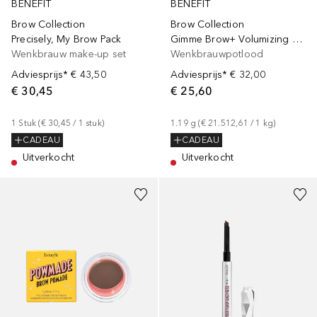
BENEFIT
BENEFIT
Brow Collection
Brow Collection
Precisely, My Brow Pack
Gimme Brow+ Volumizing Pencil
Wenkbrauw make-up set
Wenkbrauwpotlood
Adviesprijs*
€ 43,50
Adviesprijs*
€ 32,00
€ 30,45
€ 25,60
1
Stuk
 (
€ 30,45
 / 
1
stuk
)
1.19
g
 (
€ 21.512,61
 / 
1
kg
)
CADEAU
CADEAU
Uitverkocht
Uitverkocht