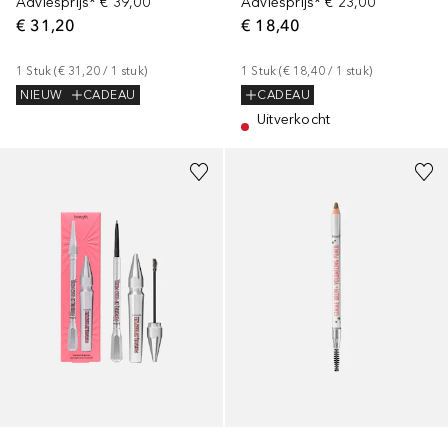
Adviesprijs*
€ 39,00
Adviesprijs*
€ 23,00
€ 31,20
€ 18,40
1
Stuk
 (
€ 31,20
 / 
1
stuk
)
1
Stuk
 (
€ 18,40
 / 
1
stuk
)
NIEUW
CADEAU
CADEAU
Uitverkocht