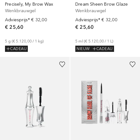
Precisely, My Brow Wax
Dream Sheen Brow Glaze
Wenkbrauwgel
Wenkbrauwgel
Adviesprijs*
€ 32,00
Adviesprijs*
€ 32,00
€ 25,60
€ 25,60
5
g
 (
€ 5.120,00
 / 
1
kg
)
5
ml
 (
€ 5.120,00
 / 
1
L
)
CADEAU
NIEUW
CADEAU