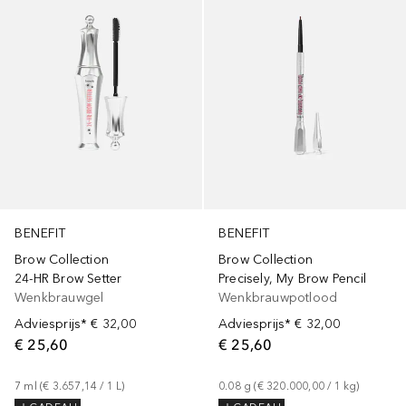
BENEFIT
BENEFIT
Brow Collection
Brow Collection
24-HR Brow Setter
Precisely, My Brow Pencil
Wenkbrauwgel
Wenkbrauwpotlood
Adviesprijs*
€ 32,00
Adviesprijs*
€ 32,00
€ 25,60
€ 25,60
7
ml
 (
€ 3.657,14
 / 
1
L
)
0.08
g
 (
€ 320.000,00
 / 
1
kg
)