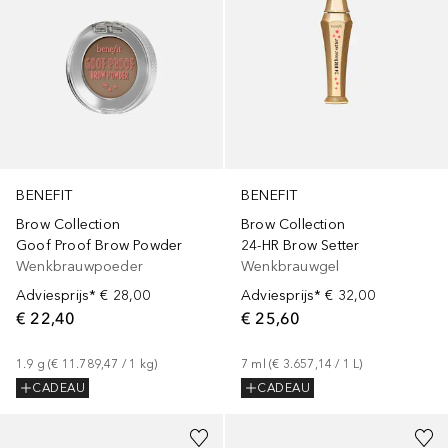
BENEFIT
BENEFIT
Brow Collection
Brow Collection
Goof Proof Brow Powder
24-HR Brow Setter
Wenkbrauwpoeder
Wenkbrauwgel
Adviesprijs*
€ 28,00
Adviesprijs*
€ 32,00
€ 22,40
€ 25,60
1.9
g
 (
€ 11.789,47
 / 
1
kg
)
7
ml
 (
€ 3.657,14
 / 
1
L
)
CADEAU
CADEAU