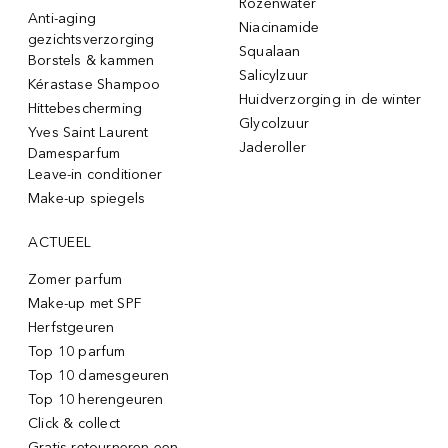
Rozenwater
Anti-aging
Niacinamide
gezichtsverzorging
Squalaan
Borstels & kammen
Salicylzuur
Kérastase Shampoo
Huidverzorging in de winter
Hittebescherming
Glycolzuur
Yves Saint Laurent
Jaderoller
Damesparfum
Leave-in conditioner
Make-up spiegels
ACTUEEL
Zomer parfum
Make-up met SPF
Herfstgeuren
Top 10 parfum
Top 10 damesgeuren
Top 10 herengeuren
Click & collect
Gratis retourneren een