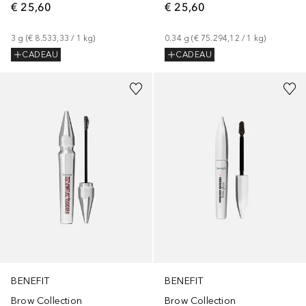
€ 25,60
€ 25,60
3
g
 (
€ 8.533,33
 / 
1
kg
)
0.34
g
 (
€ 75.294,12
 / 
1
kg
)
CADEAU
CADEAU
+
9
BENEFIT
BENEFIT
Brow Collection
Brow Collection