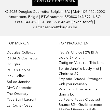
CONTRACT ONTBINDEN
©
2026
Douglas Cosmetics Belgium B.V. | Meir 109–115, 2000
Antwerpen, België | BTW nummer: BE0800.143.397 | KBO:
0800.143.397 | +31 88 - 368 45 45 (lokaal tarief) |
klantenservice@douglas.be
TOP MERKEN
TOP PRODUCTEN
Douglas Collection
Paula's Choice | 2% BHA
Liquid Exfoliant
RITUALS Cosmetics
Zadig en Voltaire | This is her
Douglas
Sol de Janeiro body mist |
Paula's Choice
Cheirosa 59
Pink Gellac
Emporio Armani | Stronger
Sol de Janeiro
with you intensely
MAC Cosmetics
Valentino | Born in roma
The Ordinary
donna EdP
Yves Saint Laurent
La Roche-Posay Cicaplast
Baume B5+ Gezichtscrème
La Roche-Posay
PRADA | Paradoxe EdP