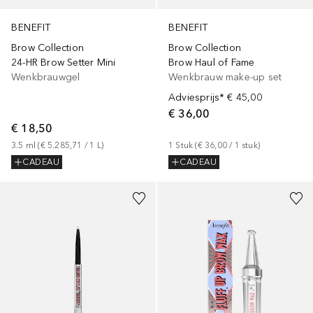
BENEFIT
BENEFIT
Brow Collection
Brow Collection
24-HR Brow Setter Mini
Brow Haul of Fame
Wenkbrauwgel
Wenkbrauw make-up set
Adviesprijs*
€ 45,00
€ 36,00
€ 18,50
3.5
ml
 (
€ 5.285,71
 / 
1
L
)
1
Stuk
 (
€ 36,00
 / 
1
stuk
)
CADEAU
CADEAU
+
3