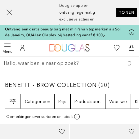
[navigation.slideout.screenreader]
Douglas-app en
ontvang regelmatig
TONEN
exclusieve acties en
kortingen
Ontvang een gratis beauty bag met mini's van topmerken als Sol
de Janeiro, OUAI en Olaplex bij besteding vanaf € 100,-
Naar Douglas Home
Naar Mijn W
Open menu
Naar Mijn Account
Naa
Menu
Ga terug
Zoekopdracht uitvoeren
BENEFIT - BROW COLLECTION
20
RESULTA
BENEFIT - BROW COLLECTION
(
20
)
Filter
Categorieën
Prijs
Productsoort
Voor wie
K
Opmerkingen over sorteren en labels
+
9