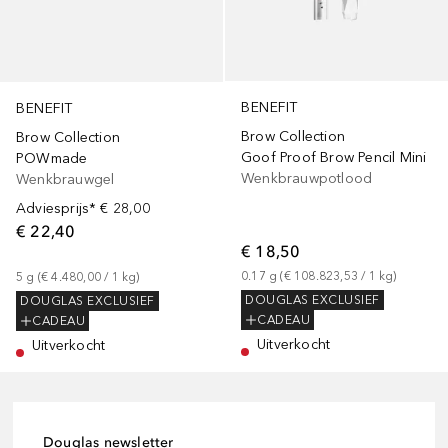
BENEFIT
BENEFIT
Brow Collection
Brow Collection
Goof Proof Brow Pencil Mini
POWmade
Wenkbrauwpotlood
Wenkbrauwgel
Adviesprijs*
€ 28,00
€ 22,40
€ 18,50
0.17
g
 (
€ 108.823,53
 / 
1
kg
)
5
g
 (
€ 4.480,00
 / 
1
kg
)
DOUGLAS EXCLUSIEF
DOUGLAS EXCLUSIEF
CADEAU
CADEAU
Uitverkocht
Uitverkocht
Douglas newsletter