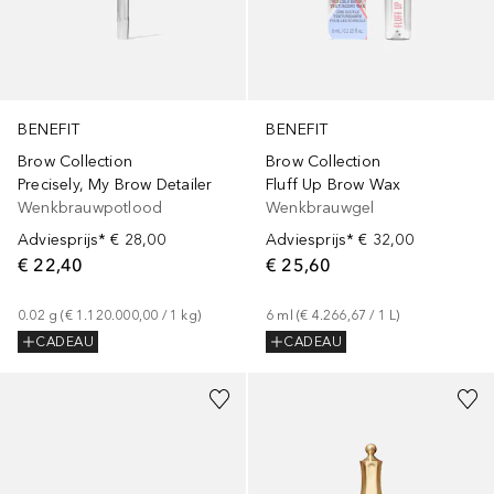
BENEFIT
BENEFIT
Brow Collection
Brow Collection
Precisely, My Brow Detailer
Fluff Up Brow Wax
Wenkbrauwpotlood
Wenkbrauwgel
Adviesprijs*
€ 28,00
Adviesprijs*
€ 32,00
€ 22,40
€ 25,60
0.02
g
 (
€ 1.120.000,00
 / 
1
kg
)
6
ml
 (
€ 4.266,67
 / 
1
L
)
CADEAU
CADEAU
+
7