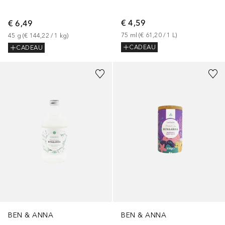
€ 4,59
€ 6,49
75
ml
 (
€ 61,20
 / 
1
L
)
45
g
 (
€ 144,22
 / 
1
kg
)
CADEAU
CADEAU
BEN & ANNA
BEN & ANNA