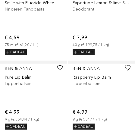
Smile with Fluoride White
Papertube Lemon & lime Sensitive
Kinderen Tandpasta
Deodorant
€ 4,59
€ 7,99
75
ml
 (
€ 61,20
 / 
1
L
)
40
g
 (
€ 199,75
 / 
1
kg
)
CADEAU
CADEAU
BEN & ANNA
BEN & ANNA
Pure Lip Balm
Raspberry Lip Balm
Lippenbalsem
Lippenbalsem
€ 4,99
€ 4,99
9
g
 (
€ 554,44
 / 
1
kg
)
9
g
 (
€ 554,44
 / 
1
kg
)
CADEAU
CADEAU