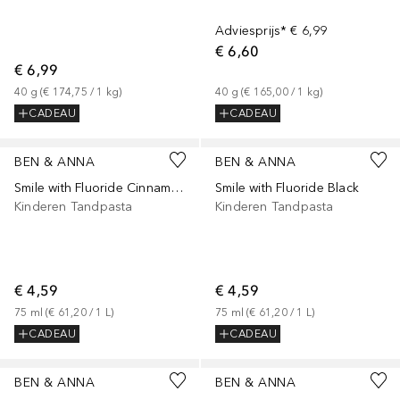
Adviesprijs*
€ 6,99
€ 6,60
€ 6,99
40
g
 (
€ 174,75
 / 
1
kg
)
40
g
 (
€ 165,00
 / 
1
kg
)
CADEAU
CADEAU
BEN & ANNA
BEN & ANNA
Smile with Fluoride Cinnamon Orange
Smile with Fluoride Black
Kinderen Tandpasta
Kinderen Tandpasta
€ 4,59
€ 4,59
75
ml
 (
€ 61,20
 / 
1
L
)
75
ml
 (
€ 61,20
 / 
1
L
)
CADEAU
CADEAU
BEN & ANNA
BEN & ANNA