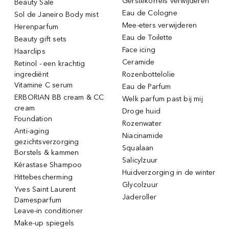
Gerstekorrels verwijderen
Beauty Sale
Eau de Cologne
Sol de Janeiro Body mist
Mee-eters verwijderen
Herenparfum
Eau de Toilette
Beauty gift sets
Face icing
Haarclips
Ceramide
Retinol - een krachtig
ingrediënt
Rozenbottelolie
Vitamine C serum
Eau de Parfum
ERBORIAN BB cream & CC
Welk parfum past bij mij
cream
Droge huid
Foundation
Rozenwater
Anti-aging
Niacinamide
gezichtsverzorging
Squalaan
Borstels & kammen
Salicylzuur
Kérastase Shampoo
Huidverzorging in de winter
Hittebescherming
Glycolzuur
Yves Saint Laurent
Jaderoller
Damesparfum
Leave-in conditioner
Make-up spiegels