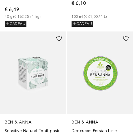
€ 6,10
€ 6,49
40
g
 (
€ 162,25
 / 
1
kg
)
100
ml
 (
€ 61,00
 / 
1
L
)
CADEAU
CADEAU
BEN & ANNA
BEN & ANNA
Sensitive Natural Toothpaste
Deocream Persian Lime