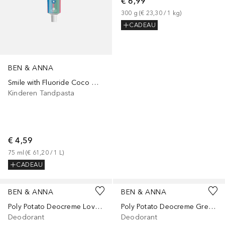
€ 6,99
300
g
 (
€ 23,30
 / 
1
kg
)
CADEAU
BEN & ANNA
Smile with Fluoride Coco Mania
Kinderen Tandpasta
€ 4,59
75
ml
 (
€ 61,20
 / 
1
L
)
CADEAU
BEN & ANNA
BEN & ANNA
Poly Potato Deocreme Love Me
Poly Potato Deocreme Green Balance
Deodorant
Deodorant