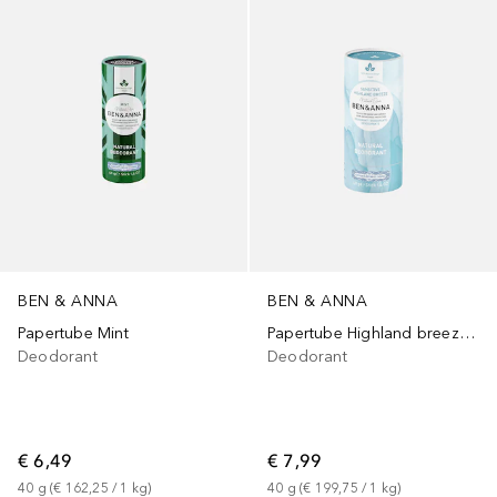
BEN & ANNA
BEN & ANNA
Papertube Mint
Papertube Highland breeze Sensitive
Deodorant
Deodorant
€ 6,49
€ 7,99
40
g
 (
€ 162,25
 / 
1
kg
)
40
g
 (
€ 199,75
 / 
1
kg
)