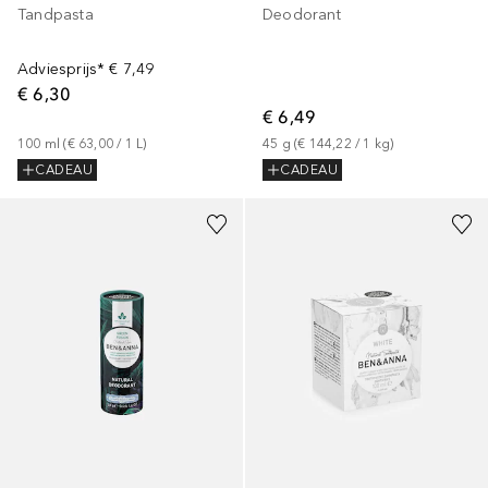
Tandpasta
Deodorant
Adviesprijs*
€ 7,49
€ 6,30
€ 6,49
100
ml
 (
€ 63,00
 / 
1
L
)
45
g
 (
€ 144,22
 / 
1
kg
)
CADEAU
CADEAU