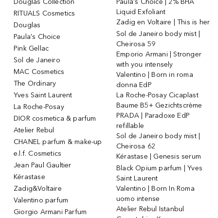
Douglas Collection
Paula's Choice | 2% BHA
Liquid Exfoliant
RITUALS Cosmetics
Zadig en Voltaire | This is her
Douglas
Sol de Janeiro body mist |
Paula's Choice
Cheirosa 59
Pink Gellac
Emporio Armani | Stronger
Sol de Janeiro
with you intensely
MAC Cosmetics
Valentino | Born in roma
The Ordinary
donna EdP
Yves Saint Laurent
La Roche-Posay Cicaplast
Baume B5+ Gezichtscrème
La Roche-Posay
PRADA | Paradoxe EdP
DIOR cosmetica & parfum
refillable
Atelier Rebul
Sol de Janeiro body mist |
CHANEL parfum & make-up
Cheirosa 62
e.l.f. Cosmetics
Kérastase | Genesis serum
Jean Paul Gaultier
Black Opium parfum | Yves
Kérastase
Saint Laurent
Zadig&Voltaire
Valentino | Born In Roma
uomo intense
Valentino parfum
Atelier Rebul Istanbul
Giorgio Armani Parfum