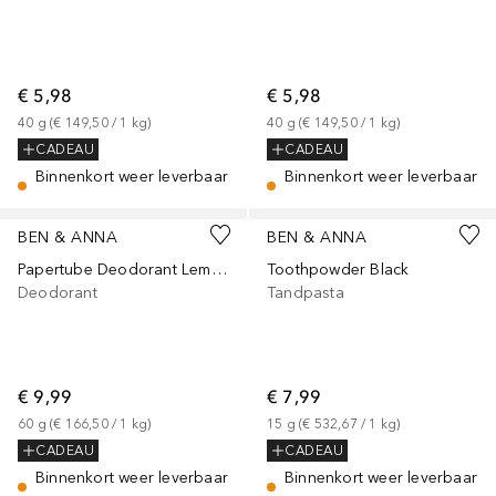
€ 5,98
€ 5,98
40
g
 (
€ 149,50
 / 
1
kg
)
40
g
 (
€ 149,50
 / 
1
kg
)
CADEAU
CADEAU
Binnenkort weer leverbaar
Binnenkort weer leverbaar
BEN & ANNA
BEN & ANNA
Papertube Deodorant Lemon&Lime
Toothpowder Black
Deodorant
Tandpasta
€ 9,99
€ 7,99
60
g
 (
€ 166,50
 / 
1
kg
)
15
g
 (
€ 532,67
 / 
1
kg
)
CADEAU
CADEAU
Binnenkort weer leverbaar
Binnenkort weer leverbaar