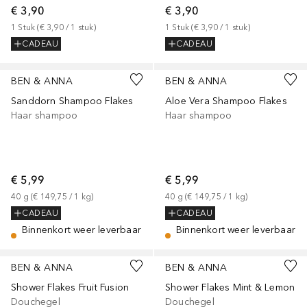
€ 3,90
€ 3,90
1
Stuk
 (
€ 3,90
 / 
1
stuk
)
1
Stuk
 (
€ 3,90
 / 
1
stuk
)
CADEAU
CADEAU
BEN & ANNA
BEN & ANNA
Sanddorn Shampoo Flakes
Aloe Vera Shampoo Flakes
Haar shampoo
Haar shampoo
€ 5,99
€ 5,99
40
g
 (
€ 149,75
 / 
1
kg
)
40
g
 (
€ 149,75
 / 
1
kg
)
CADEAU
CADEAU
Binnenkort weer leverbaar
Binnenkort weer leverbaar
BEN & ANNA
BEN & ANNA
Shower Flakes Fruit Fusion
Shower Flakes Mint & Lemon
Douchegel
Douchegel