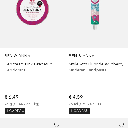
BEN & ANNA
BEN & ANNA
Smile with Fluoride Wildberry
Deocream Pink Grapefuit
Kinderen Tandpasta
Deodorant
€ 4,59
€ 6,49
75
ml
 (
€ 61,20
 / 
1
L
)
45
g
 (
€ 144,22
 / 
1
kg
)
CADEAU
CADEAU