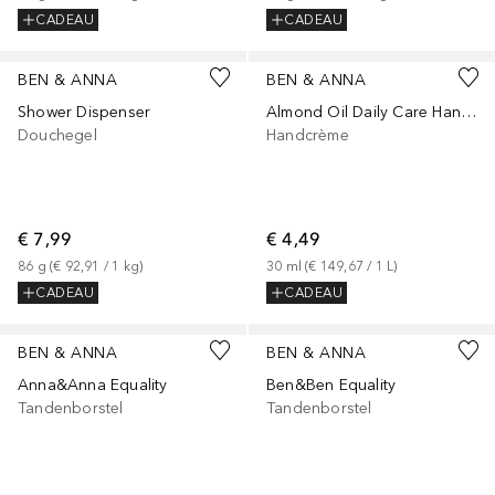
CADEAU
CADEAU
BEN & ANNA
BEN & ANNA
Shower Dispenser
Almond Oil Daily Care Hand Cream
Douchegel
Handcrème
€ 7,99
€ 4,49
86
g
 (
€ 92,91
 / 
1
kg
)
30
ml
 (
€ 149,67
 / 
1
L
)
CADEAU
CADEAU
BEN & ANNA
BEN & ANNA
Anna&Anna Equality
Ben&Ben Equality
Tandenborstel
Tandenborstel