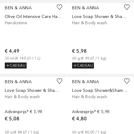
BEN & ANNA
BEN & ANNA
Olive Oil Intensive Care Hand Cream
Love Soap Shower & Shampoo Elmswood
Handcrème
Hair & Body wash
€ 4,49
€ 5,98
30
ml
 (
€ 149,67
 / 
1
L
)
60
g
 (
€ 99,67
 / 
1
kg
)
CADEAU
CADEAU
BEN & ANNA
BEN & ANNA
Love Soap Shower & Shampoo Oriental Magic
Love Soap Shower&Shampoo Oriental Magic
Hair & Body wash
Hair & Body wash
Adviesprijs*
€ 5,98
Adviesprijs*
€ 5,98
€ 5,08
€ 4,80
60
g
 (
€ 84,67
 / 
1
kg
)
60
g
 (
€ 80,00
 / 
1
kg
)