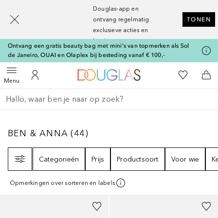
[navigation.slideout.screenreader]
Douglas-app en
ontvang regelmatig
TONEN
exclusieve acties en
kortingen
Ontvang een gratis beauty bag met mini's van topmerken als Sol
de Janeiro, OUAI en Olaplex bij besteding vanaf € 100,-
Naar Douglas Home
Naar Mijn W
Open menu
Naar Mijn Account
Naa
Menu
Ga terug
Zoekopdracht uitvoeren
BEN & ANNA
44
RESULTATEN
BEN & ANNA
(
44
)
Filter
Categorieën
Prijs
Productsoort
Voor wie
K
Opmerkingen over sorteren en labels