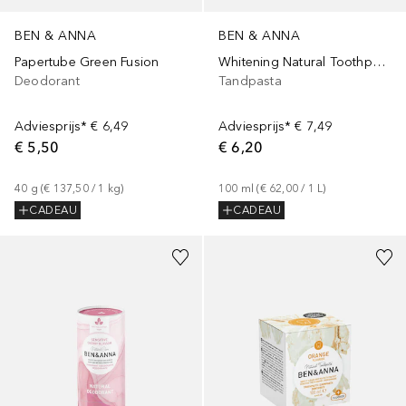
BEN & ANNA
BEN & ANNA
Papertube Green Fusion
Whitening Natural Toothpaste
Deodorant
Tandpasta
Adviesprijs*
€ 6,49
Adviesprijs*
€ 7,49
€ 5,50
€ 6,20
40
g
 (
€ 137,50
 / 
1
kg
)
100
ml
 (
€ 62,00
 / 
1
L
)
CADEAU
CADEAU