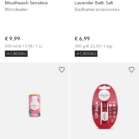
Mouthwash Sensitive
Lavender Bath Salt
Mondwater
Badkameraccessoires
€ 9,99
€ 6,99
500
ml
 (
€ 19,98
 / 
1
L
)
300
g
 (
€ 23,30
 / 
1
kg
)
CADEAU
CADEAU