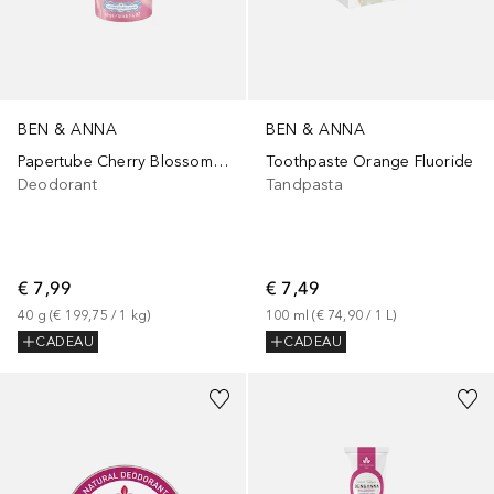
BEN & ANNA
BEN & ANNA
Papertube Cherry Blossom Sensitive
Toothpaste Orange Fluoride
Deodorant
Tandpasta
€ 7,99
€ 7,49
40
g
 (
€ 199,75
 / 
1
kg
)
100
ml
 (
€ 74,90
 / 
1
L
)
CADEAU
CADEAU