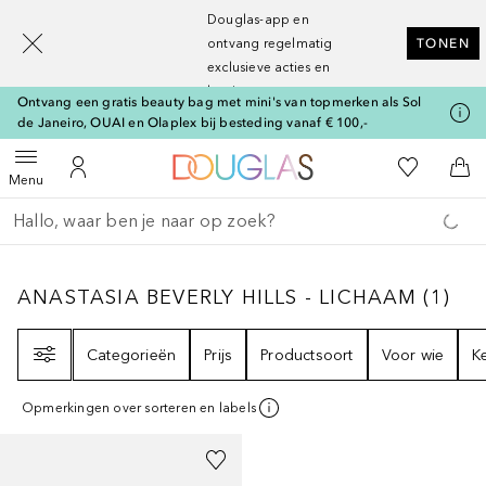
[navigation.slideout.screenreader]
Douglas-app en
ontvang regelmatig
TONEN
exclusieve acties en
kortingen
Ontvang een gratis beauty bag met mini's van topmerken als Sol
de Janeiro, OUAI en Olaplex bij besteding vanaf € 100,-
Naar Douglas Home
Naar Mijn W
Open menu
Naar Mijn Account
Naa
Menu
Ga terug
Zoekopdracht uitvoeren
ANASTASIA BEVERLY HILLS - LICHAAM
1
RE
ANASTASIA BEVERLY HILLS - LICHAAM
(
1
)
Filter
Categorieën
Prijs
Productsoort
Voor wie
K
Opmerkingen over sorteren en labels