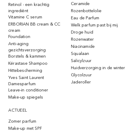
Ceramide
Retinol - een krachtig
ingrediënt
Rozenbottelolie
Vitamine C serum
Eau de Parfum
ERBORIAN BB cream & CC
Welk parfum past bij mij
cream
Droge huid
Foundation
Rozenwater
Anti-aging
Niacinamide
gezichtsverzorging
Squalaan
Borstels & kammen
Salicylzuur
Kérastase Shampoo
Huidverzorging in de winter
Hittebescherming
Glycolzuur
Yves Saint Laurent
Jaderoller
Damesparfum
Leave-in conditioner
Make-up spiegels
ACTUEEL
Zomer parfum
Make-up met SPF