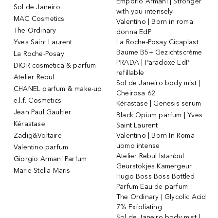
Emporio Armani | Stronger
Sol de Janeiro
with you intensely
MAC Cosmetics
Valentino | Born in roma
The Ordinary
donna EdP
Yves Saint Laurent
La Roche-Posay Cicaplast
Baume B5+ Gezichtscrème
La Roche-Posay
PRADA | Paradoxe EdP
DIOR cosmetica & parfum
refillable
Atelier Rebul
Sol de Janeiro body mist |
CHANEL parfum & make-up
Cheirosa 62
e.l.f. Cosmetics
Kérastase | Genesis serum
Jean Paul Gaultier
Black Opium parfum | Yves
Kérastase
Saint Laurent
Zadig&Voltaire
Valentino | Born In Roma
uomo intense
Valentino parfum
Atelier Rebul Istanbul
Giorgio Armani Parfum
Geurstokjes Kamergeur
Marie-Stella-Maris
Hugo Boss Boss Bottled
Parfum Eau de parfum
The Ordinary | Glycolic Acid
7% Exfoliating
Sol de Janeiro body mist |