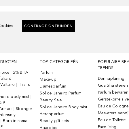
ookies
CONTRACT ONTBINDEN
ODUCTEN
TOP CATEGORIEËN
POPULAIRE BE
TRENDS
Choice | 2% BHA
Parfum
foliant
Dermaplaning
Make-up
oltaire | This is
Gua Sha stenen
Damesparfum
Parfum bewaren
Sol de Janeiro Parfum
neiro body mist |
Gerstekorrels v
Beauty Sale
 59
Eau de Cologne
Sol de Janeiro Body mist
Armani | Stronger
Mee-eters verwi
Herenparfum
intensely
Eau de Toilette
 | Born in roma
Beauty gift sets
dP
Face icing
Haarclips