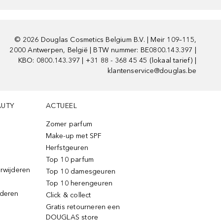
©
2026
Douglas Cosmetics Belgium B.V. | Meir 109–115,
2000 Antwerpen, België | BTW nummer: BE0800.143.397 |
KBO: 0800.143.397 | +31 88 - 368 45 45 (lokaal tarief) |
klantenservice@douglas.be
AUTY
ACTUEEL
Zomer parfum
Make-up met SPF
Herfstgeuren
Top 10 parfum
erwijderen
Top 10 damesgeuren
Top 10 herengeuren
jderen
Click & collect
Gratis retourneren een
DOUGLAS store