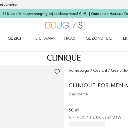
 retourneren
-15% op alle haarverzorging bij aankoop vanaf € 19,- | Ontdek de Haircare D
Naar Douglas Home
GEZICHT
LICHAAM
HAAR
GEZONDHEID
LI
E-UP menu
Open GEZICHT menu
Open LICHAAM menu
Open HAAR menu
Open GEZONDHEID m
Op
homepage
Gezicht
Gezichts
CLINIQUE FOR MEN
Dagcrème
50 ml
€ 714,00
 / 
1
L
Inclusief BTW