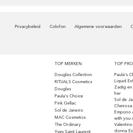
Privacybeleid
Colofon
Algemene voorwaarden
C
TOP MERKEN
TOP PR
Douglas Collection
Paula's 
Liquid Ex
RITUALS Cosmetics
Zadig en V
Douglas
her
Paula's Choice
Sol de Ja
Pink Gellac
Cheirosa
Sol de Janeiro
Emporio 
MAC Cosmetics
with you 
The Ordinary
Valentino
donna E
Yves Saint Laurent