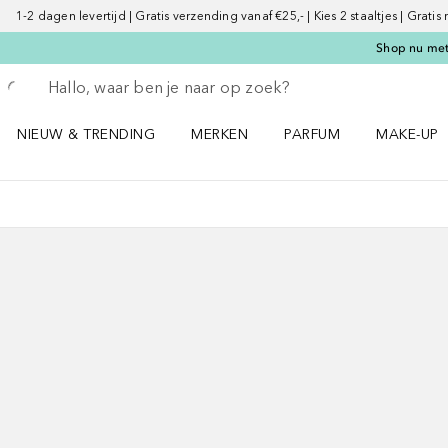
1-2 dagen levertijd | Gratis verzending vanaf €25,- | Kies 2 staaltjes | Gratis
Shop nu met 
Ga terug
Zoekopdracht uitvoeren
NIEUW & TRENDING
MERKEN
PARFUM
MAKE-UP
Open NIEUW & TRENDING menu
Open MERKEN menu
Open PARFUM menu
Open MAK