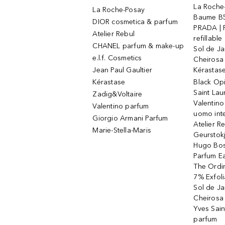
La Roche
La Roche-Posay
Baume B5
DIOR cosmetica & parfum
PRADA | 
Atelier Rebul
refillable
CHANEL parfum & make-up
Sol de Ja
e.l.f. Cosmetics
Cheirosa
Jean Paul Gaultier
Kérastas
Kérastase
Black Op
Saint Lau
Zadig&Voltaire
Valentino
Valentino parfum
uomo int
Giorgio Armani Parfum
Atelier R
Marie-Stella-Maris
Geurstok
Hugo Bos
Parfum E
The Ordin
7% Exfoli
Sol de Ja
Cheirosa
Yves Sain
parfum