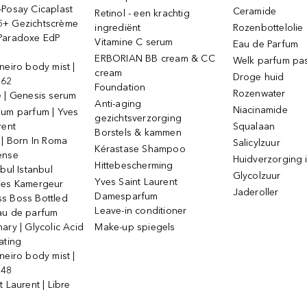
-Posay Cicaplast
Ceramide
Retinol - een krachtig
+ Gezichtscrème
ingrediënt
Rozenbottelolie
Paradoxe EdP
Vitamine C serum
Eau de Parfum
ERBORIAN BB cream & CC
Welk parfum past
neiro body mist |
cream
Droge huid
 62
Foundation
Rozenwater
e | Genesis serum
Anti-aging
Niacinamide
ium parfum | Yves
gezichtsverzorging
rent
Squalaan
Borstels & kammen
 | Born In Roma
Salicylzuur
Kérastase Shampoo
ense
Huidverzorging i
Hittebescherming
ebul Istanbul
Glycolzuur
Yves Saint Laurent
jes Kamergeur
Jaderoller
Damesparfum
s Boss Bottled
Leave-in conditioner
au de parfum
ary | Glycolic Acid
Make-up spiegels
ating
neiro body mist |
 48
t Laurent | Libre