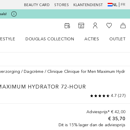
NL
FR
BEAUTY CARD
STORES
KLANTENDIENST
eals!
Naar Mijn W
Naar Storefinder
Naar Mijn Account
Naa
FESTYLE
DOUGLAS COLLECTION
ACTIES
OUTLET
enu
en LIFESTYLE menu
Open DOUGLAS COLLECTION menu
Open ACTIES menu
verzorging
Dagcrème
Clinique Clinique for Men Maximum Hydrat
MAXIMUM HYDRATOR 72-HOUR
4.7
(
27
)
Adviesprijs*
€ 42,00
€ 35,70
Dit is 15% lager dan de adviesprijs