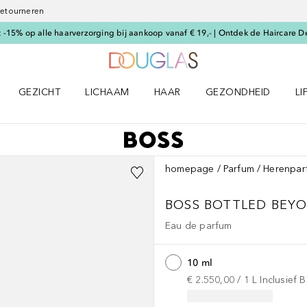
 retourneren
-15% op alle haarverzorging bij aankoop vanaf € 19,- | Ontdek de Haircare D
Naar Douglas Home
GEZICHT
LICHAAM
HAAR
GEZONDHEID
LI
E-UP menu
Open GEZICHT menu
Open LICHAAM menu
Open HAAR menu
Open GEZONDHEID m
Op
homepage
Parfum
Herenpar
BOSS BOTTLED
BEY
Eau de parfum
10 ml
€ 2.550,00
 / 
1
L
Inclusief