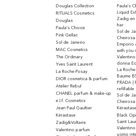
Douglas Collection
Paula's 
Liquid Ex
RITUALS Cosmetics
Zadig en V
Douglas
her
Paula's Choice
Sol de Ja
Pink Gellac
Cheirosa
Sol de Janeiro
Emporio 
MAC Cosmetics
with you 
The Ordinary
Valentino
donna E
Yves Saint Laurent
La Roche
La Roche-Posay
Baume B5
DIOR cosmetica & parfum
PRADA | 
Atelier Rebul
refillable
CHANEL parfum & make-up
Sol de Ja
e.l.f. Cosmetics
Cheirosa
Jean Paul Gaultier
Kérastas
Kérastase
Black Op
Saint Lau
Zadig&Voltaire
Valentino
Valentino parfum
uomo int