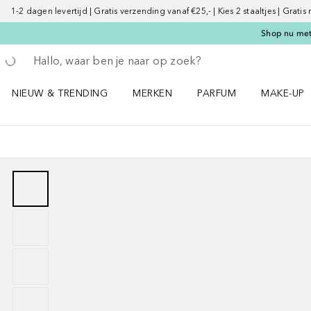
1-2 dagen levertijd | Gratis verzending vanaf €25,- | Kies 2 staaltjes | Gratis
Shop nu met 
Ga terug
Zoekopdracht uitvoeren
NIEUW & TRENDING
MERKEN
PARFUM
MAKE-UP
Open NIEUW & TRENDING menu
Open MERKEN menu
Open PARFUM menu
Open MAK