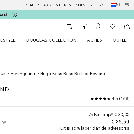
NL
FR
BEAUTY CARD
STORES
KLANTENDIENST
eals!
Naar Mijn W
Naar Storefinder
Naar Mijn Account
Naa
FESTYLE
DOUGLAS COLLECTION
ACTIES
OUTLET
enu
en LIFESTYLE menu
Open DOUGLAS COLLECTION menu
Open ACTIES menu
fum
Herengeuren
Hugo Boss Boss Bottled Beyond
OND
4.6
(
168
)
Adviesprijs*
€ 30,00
€ 25,50
 BTW
Dit is 15% lager dan de adviesprijs