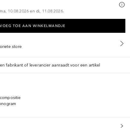
ma, 10.08.2026 en di, 11.08.2026.
VOEG TOE AAN WINKELMANDJE
oriete store
een fabrikant of leverancier aanraadt voor een artikel
compositie
monogram