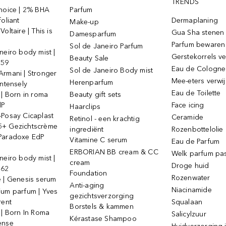
TRENDS
Choice | 2% BHA
Parfum
foliant
Dermaplaning
Make-up
oltaire | This is
Gua Sha stenen
Damesparfum
Parfum bewaren
Sol de Janeiro Parfum
neiro body mist |
Gerstekorrels v
Beauty Sale
 59
Eau de Cologne
Sol de Janeiro Body mist
Armani | Stronger
Mee-eters verwi
Herenparfum
intensely
Eau de Toilette
 | Born in roma
Beauty gift sets
dP
Face icing
Haarclips
-Posay Cicaplast
Ceramide
Retinol - een krachtig
+ Gezichtscrème
ingrediënt
Rozenbottelolie
Paradoxe EdP
Vitamine C serum
Eau de Parfum
ERBORIAN BB cream & CC
Welk parfum past
neiro body mist |
cream
Droge huid
 62
Foundation
Rozenwater
e | Genesis serum
Anti-aging
Niacinamide
ium parfum | Yves
gezichtsverzorging
rent
Squalaan
Borstels & kammen
 | Born In Roma
Salicylzuur
Kérastase Shampoo
ense