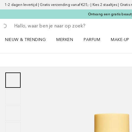
1-2 dagen levertijd | Gratis verzending vanaf €25,- | Kies 2 staaltjes | Gratis
Ontvang een gratis beauty
Ga terug
Zoekopdracht uitvoeren
NIEUW & TRENDING
MERKEN
PARFUM
MAKE-UP
Open NIEUW & TRENDING menu
Open MERKEN menu
Open PARFUM menu
Open MAK