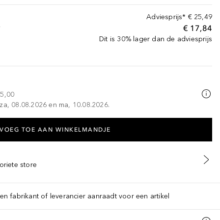
Adviesprijs*
€ 25,49
€ 17,84
W
Dit is 30% lager dan de adviesprijs
25,00
za, 08.08.2026 en ma, 10.08.2026.
VOEG TOE AAN WINKELMANDJE
oriete store
een fabrikant of leverancier aanraadt voor een artikel