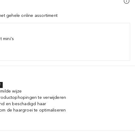
het gehele online assortiment
 mini's
F
milde wijze
roductophopingen te verwijderen
ond en beschadigd haar
om de haargroei te optimaliseren