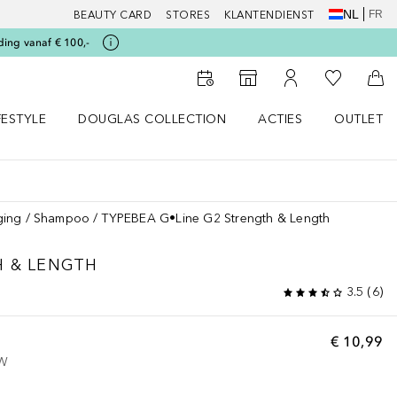
NL
FR
BEAUTY CARD
STORES
KLANTENDIENST
ding vanaf € 100,-
Naar Mijn W
Naar Storefinder
Naar Mijn Account
Naa
FESTYLE
DOUGLAS COLLECTION
ACTIES
OUTLET
enu
en LIFESTYLE menu
Open DOUGLAS COLLECTION menu
Open ACTIES menu
ging
Shampoo
TYPEBEA G•Line G2 Strength & Length
H & LENGTH
3.5
(
6
)
€ 10,99
TW