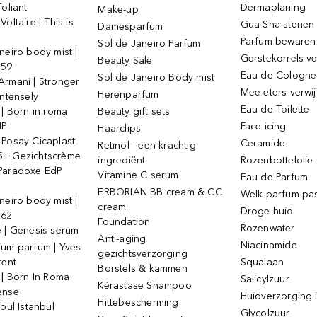
foliant
Dermaplaning
Make-up
oltaire | This is
Gua Sha stenen
Damesparfum
Parfum bewaren
Sol de Janeiro Parfum
neiro body mist |
Gerstekorrels v
Beauty Sale
 59
Eau de Cologne
Sol de Janeiro Body mist
Armani | Stronger
Mee-eters verwi
Herenparfum
intensely
Eau de Toilette
 | Born in roma
Beauty gift sets
dP
Face icing
Haarclips
-Posay Cicaplast
Ceramide
Retinol - een krachtig
+ Gezichtscrème
ingrediënt
Rozenbottelolie
Paradoxe EdP
Vitamine C serum
Eau de Parfum
ERBORIAN BB cream & CC
Welk parfum past
neiro body mist |
cream
Droge huid
 62
Foundation
Rozenwater
e | Genesis serum
Anti-aging
Niacinamide
ium parfum | Yves
gezichtsverzorging
rent
Squalaan
Borstels & kammen
 | Born In Roma
Salicylzuur
Kérastase Shampoo
ense
Huidverzorging i
Hittebescherming
ebul Istanbul
Glycolzuur