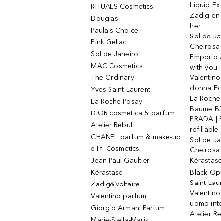
Liquid Ex
RITUALS Cosmetics
Zadig en V
Douglas
her
Paula's Choice
Sol de Ja
Pink Gellac
Cheirosa
Sol de Janeiro
Emporio 
MAC Cosmetics
with you 
The Ordinary
Valentino
donna E
Yves Saint Laurent
La Roche
La Roche-Posay
Baume B5
DIOR cosmetica & parfum
PRADA | 
Atelier Rebul
refillable
CHANEL parfum & make-up
Sol de Ja
e.l.f. Cosmetics
Cheirosa
Jean Paul Gaultier
Kérastas
Kérastase
Black Op
Saint Lau
Zadig&Voltaire
Valentino
Valentino parfum
uomo int
Giorgio Armani Parfum
Atelier R
Marie-Stella-Maris