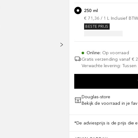
250 ml
€ 71,36
 / 
1
L
Inclusief BT
BESTE PRIJS
Online
:
Op voorraad
Gratis verzending vanaf
€ 
Verwachte levering: Tussen 
Douglas-store
Bekijk de voorraad in je fav
*De adviesprijs is de prijs die 