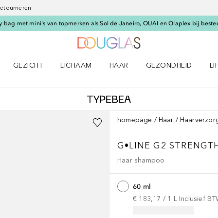
 retourneren
 bag met mini's van topmerken als Sol de Janeiro, OUAI en Olaplex bij beste
Naar Douglas Home
GEZICHT
LICHAAM
HAAR
GEZONDHEID
LI
E-UP menu
Open GEZICHT menu
Open LICHAAM menu
Open HAAR menu
Open GEZONDHEID m
Op
homepage
Haar
Haarverzor
G•LINE
G2 STRENGT
Haar shampoo
60 ml
€ 183,17
 / 
1
L
Inclusief B