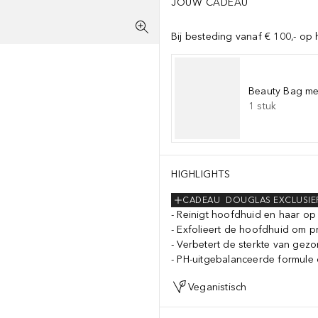
JOUW CADEAU
Bij besteding vanaf € 100,- op 
Beauty Bag met
1
stuk
HIGHLIGHTS
CADEAU
DOUGLAS EXCLUSIE
Reinigt hoofdhuid en haar op 
Exfolieert de hoofdhuid om p
Verbetert de sterkte van gez
PH-uitgebalanceerde formule 
Veganistisch