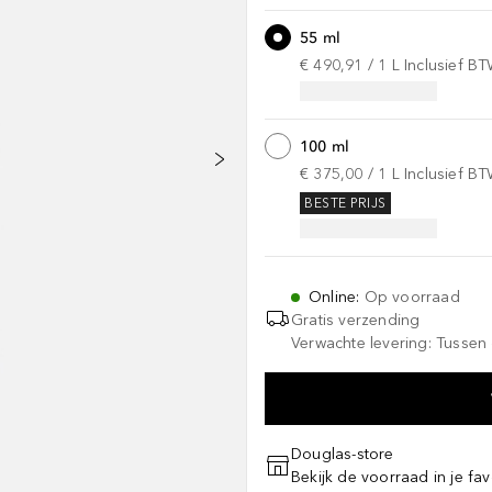
55 ml
€ 490,91
 / 
1
L
Inclusief B
100 ml
€ 375,00
 / 
1
L
Inclusief B
BESTE PRIJS
Online
:
Op voorraad
Gratis verzending
Verwachte levering: Tussen 
Douglas-store
Bekijk de voorraad in je fav