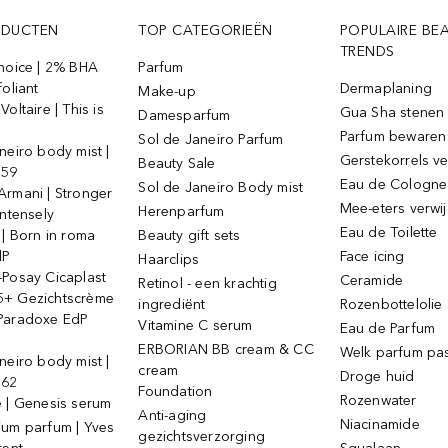
ODUCTEN
TOP CATEGORIEËN
POPULAIRE BE
TRENDS
Choice | 2% BHA
Parfum
foliant
Dermaplaning
Make-up
oltaire | This is
Gua Sha stenen
Damesparfum
Parfum bewaren
Sol de Janeiro Parfum
neiro body mist |
Gerstekorrels v
Beauty Sale
 59
Eau de Cologne
Sol de Janeiro Body mist
Armani | Stronger
Mee-eters verwi
Herenparfum
intensely
Eau de Toilette
 | Born in roma
Beauty gift sets
dP
Face icing
Haarclips
-Posay Cicaplast
Ceramide
Retinol - een krachtig
+ Gezichtscrème
ingrediënt
Rozenbottelolie
Paradoxe EdP
Vitamine C serum
Eau de Parfum
ERBORIAN BB cream & CC
Welk parfum past
neiro body mist |
cream
Droge huid
 62
Foundation
Rozenwater
e | Genesis serum
Anti-aging
Niacinamide
ium parfum | Yves
gezichtsverzorging