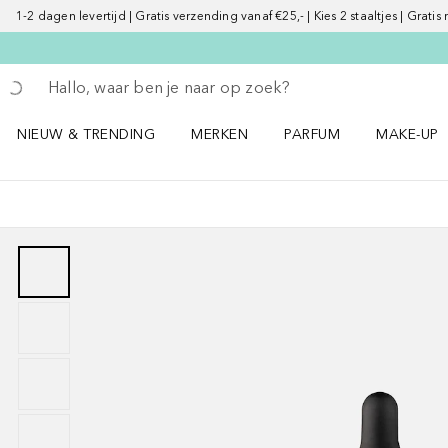
1-2 dagen levertijd | Gratis verzending vanaf €25,- | Kies 2 staaltjes | Gratis
Ga terug
Zoekopdracht uitvoeren
NIEUW & TRENDING
MERKEN
PARFUM
MAKE-UP
Open NIEUW & TRENDING menu
Open MERKEN menu
Open PARFUM menu
Open MAK