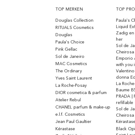
TOP MERKEN
TOP PR
Douglas Collection
Paula's 
Liquid Ex
RITUALS Cosmetics
Zadig en V
Douglas
her
Paula's Choice
Sol de Ja
Pink Gellac
Cheirosa
Sol de Janeiro
Emporio 
MAC Cosmetics
with you 
The Ordinary
Valentino
donna E
Yves Saint Laurent
La Roche
La Roche-Posay
Baume B5
DIOR cosmetica & parfum
PRADA | 
Atelier Rebul
refillable
CHANEL parfum & make-up
Sol de Ja
e.l.f. Cosmetics
Cheirosa
Jean Paul Gaultier
Kérastas
Kérastase
Black Op