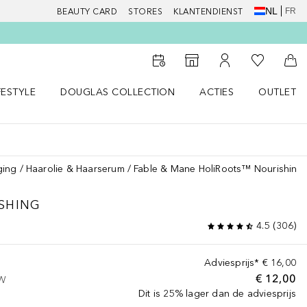
NL
FR
BEAUTY CARD
STORES
KLANTENDIENST
Naar Mijn W
Naar Storefinder
Naar Mijn Account
Naa
FESTYLE
DOUGLAS COLLECTION
ACTIES
OUTLET
enu
en LIFESTYLE menu
Open DOUGLAS COLLECTION menu
Open ACTIES menu
ging
Haarolie & Haarserum
Fable & Mane HoliRoots™ Nourishing
SHING
4.5
(
306
)
Adviesprijs*
€ 16,00
€ 12,00
TW
Dit is 25% lager dan de adviesprijs