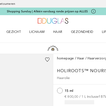
 retourneren
Shopping Sunday | Alléén vandaag ronde prijzen op ALLES
Naar Douglas Home
GEZICHT
LICHAAM
HAAR
GEZONDHEID
LI
E-UP menu
Open GEZICHT menu
Open LICHAAM menu
Open HAAR menu
Open GEZONDHEID m
Op
homepage
Haar
Haarverzor
HOLIROOTS™
NOURI
Haarolie
15 ml
€ 800,00
 / 
1
L
Inclusief B