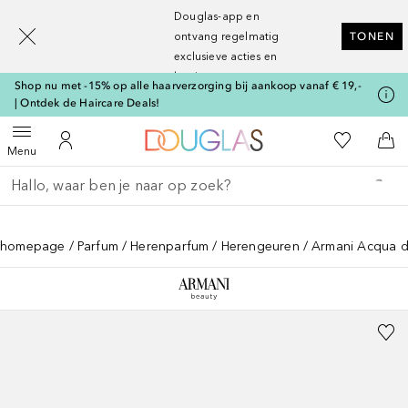
[navigation.slideout.screenreader]
Douglas-app en
ontvang regelmatig
TONEN
exclusieve acties en
kortingen
Shop nu met -15% op alle haarverzorging bij aankoop vanaf € 19,-
| Ontdek de Haircare Deals!
Naar Douglas Home
Naar Mijn W
Open menu
Naar Mijn Account
Naa
Menu
Ga terug
Zoekopdracht uitvoeren
homepage
Parfum
Herenparfum
Herengeuren
Armani Acqua d