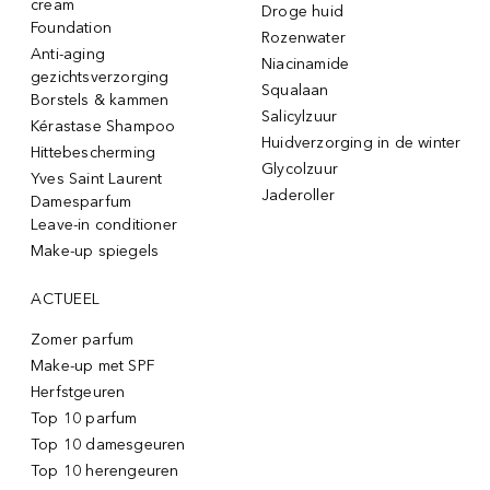
cream
Droge huid
Foundation
Rozenwater
Anti-aging
Niacinamide
gezichtsverzorging
Squalaan
Borstels & kammen
Salicylzuur
Kérastase Shampoo
Huidverzorging in de winter
Hittebescherming
Glycolzuur
Yves Saint Laurent
Jaderoller
Damesparfum
Leave-in conditioner
Make-up spiegels
ACTUEEL
Zomer parfum
Make-up met SPF
Herfstgeuren
Top 10 parfum
Top 10 damesgeuren
Top 10 herengeuren