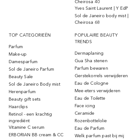
Cheirosa 40
Yves Saint Laurent | Y EdP
Sol de Janeiro body mist |
Cheirosa 68
TOP CATEGORIEËN
POPULAIRE BEAUTY
TRENDS
Parfum
Dermaplaning
Make-up
Gua Sha stenen
Damesparfum
Parfum bewaren
Sol de Janeiro Parfum
Gerstekorrels verwijderen
Beauty Sale
Eau de Cologne
Sol de Janeiro Body mist
Mee-eters verwijderen
Herenparfum
Eau de Toilette
Beauty gift sets
Face icing
Haarclips
Ceramide
Retinol - een krachtig
ingrediënt
Rozenbottelolie
Vitamine C serum
Eau de Parfum
ERBORIAN BB cream & CC
Welk parfum past bij mij