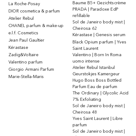
Baume B5+ Gezichtscrème
La Roche-Posay
PRADA | Paradoxe EdP
DIOR cosmetica & parfum
refillable
Atelier Rebul
Sol de Janeiro body mist |
CHANEL parfum & make-up
Cheirosa 62
e.l.f. Cosmetics
Kérastase | Genesis serum
Jean Paul Gaultier
Black Opium parfum | Yves
Kérastase
Saint Laurent
Zadig&Voltaire
Valentino | Born In Roma
uomo intense
Valentino parfum
Atelier Rebul Istanbul
Giorgio Armani Parfum
Geurstokjes Kamergeur
Marie-Stella-Maris
Hugo Boss Boss Bottled
Parfum Eau de parfum
The Ordinary | Glycolic Acid
7% Exfoliating
Sol de Janeiro body mist |
Cheirosa 48
Yves Saint Laurent | Libre
parfum
Sol de Janeiro body mist |