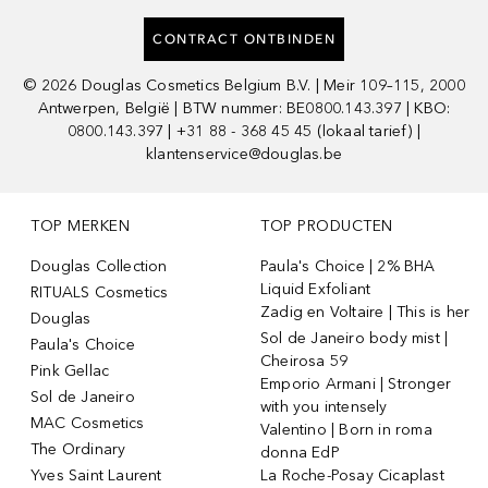
CONTRACT ONTBINDEN
©
2026
Douglas Cosmetics Belgium B.V. | Meir 109–115, 2000
Antwerpen, België | BTW nummer: BE0800.143.397 | KBO:
0800.143.397 | +31 88 - 368 45 45 (lokaal tarief) |
klantenservice@douglas.be
TOP MERKEN
TOP PRODUCTEN
Douglas Collection
Paula's Choice | 2% BHA
Liquid Exfoliant
RITUALS Cosmetics
Zadig en Voltaire | This is her
Douglas
Sol de Janeiro body mist |
Paula's Choice
Cheirosa 59
Pink Gellac
Emporio Armani | Stronger
Sol de Janeiro
with you intensely
MAC Cosmetics
Valentino | Born in roma
The Ordinary
donna EdP
Yves Saint Laurent
La Roche-Posay Cicaplast