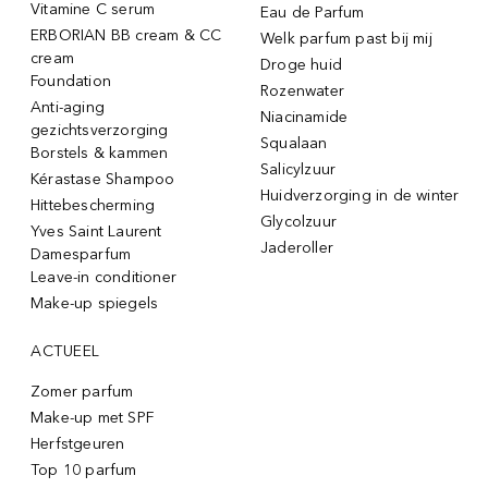
Vitamine C serum
Eau de Parfum
ERBORIAN BB cream & CC
Welk parfum past bij mij
cream
Droge huid
Foundation
Rozenwater
Anti-aging
Niacinamide
gezichtsverzorging
Squalaan
Borstels & kammen
Salicylzuur
Kérastase Shampoo
Huidverzorging in de winter
Hittebescherming
Glycolzuur
Yves Saint Laurent
Jaderoller
Damesparfum
Leave-in conditioner
Make-up spiegels
ACTUEEL
Zomer parfum
Make-up met SPF
Herfstgeuren
Top 10 parfum