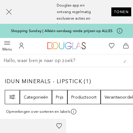
[navigation.slideout.screenreader]
Douglas-app en
ontvang regelmatig
TONEN
exclusieve acties en
kortingen
Shopping Sunday | Alléén vandaag ronde prijzen op ALLES
Naar Douglas Home
Naar Mijn W
Open menu
Naar Mijn Account
Naa
Menu
Ga terug
Zoekopdracht uitvoeren
IDUN MINERALS - LIPSTICK
1
RESULTATEN
IDUN MINERALS - LIPSTICK
(
1
)
Filter
Categorieën
Prijs
Productsoort
Verantwoordel
Opmerkingen over sorteren en labels