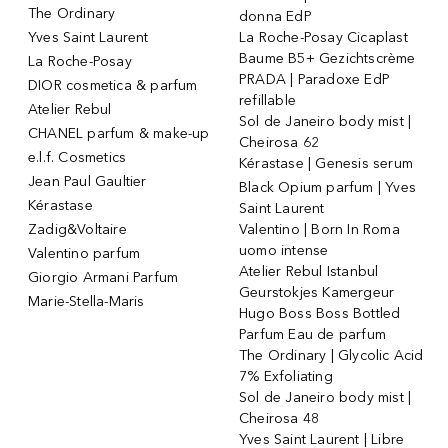
The Ordinary
donna EdP
Yves Saint Laurent
La Roche-Posay Cicaplast
Baume B5+ Gezichtscrème
La Roche-Posay
PRADA | Paradoxe EdP
DIOR cosmetica & parfum
refillable
Atelier Rebul
Sol de Janeiro body mist |
CHANEL parfum & make-up
Cheirosa 62
e.l.f. Cosmetics
Kérastase | Genesis serum
Jean Paul Gaultier
Black Opium parfum | Yves
Kérastase
Saint Laurent
Zadig&Voltaire
Valentino | Born In Roma
uomo intense
Valentino parfum
Atelier Rebul Istanbul
Giorgio Armani Parfum
Geurstokjes Kamergeur
Marie-Stella-Maris
Hugo Boss Boss Bottled
Parfum Eau de parfum
The Ordinary | Glycolic Acid
7% Exfoliating
Sol de Janeiro body mist |
Cheirosa 48
Yves Saint Laurent | Libre