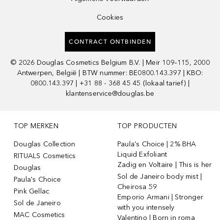
Cookies
CONTRACT ONTBINDEN
©
2026
Douglas Cosmetics Belgium B.V. | Meir 109–115, 2000
Antwerpen, België | BTW nummer: BE0800.143.397 | KBO:
0800.143.397 | +31 88 - 368 45 45 (lokaal tarief) |
klantenservice@douglas.be
TOP MERKEN
TOP PRODUCTEN
Douglas Collection
Paula's Choice | 2% BHA
Liquid Exfoliant
RITUALS Cosmetics
Zadig en Voltaire | This is her
Douglas
Sol de Janeiro body mist |
Paula's Choice
Cheirosa 59
Pink Gellac
Emporio Armani | Stronger
Sol de Janeiro
with you intensely
MAC Cosmetics
Valentino | Born in roma