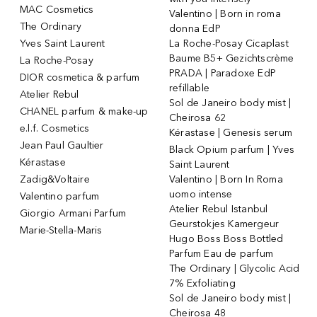
MAC Cosmetics
Valentino | Born in roma
The Ordinary
donna EdP
Yves Saint Laurent
La Roche-Posay Cicaplast
Baume B5+ Gezichtscrème
La Roche-Posay
PRADA | Paradoxe EdP
DIOR cosmetica & parfum
refillable
Atelier Rebul
Sol de Janeiro body mist |
CHANEL parfum & make-up
Cheirosa 62
e.l.f. Cosmetics
Kérastase | Genesis serum
Jean Paul Gaultier
Black Opium parfum | Yves
Kérastase
Saint Laurent
Zadig&Voltaire
Valentino | Born In Roma
uomo intense
Valentino parfum
Atelier Rebul Istanbul
Giorgio Armani Parfum
Geurstokjes Kamergeur
Marie-Stella-Maris
Hugo Boss Boss Bottled
Parfum Eau de parfum
The Ordinary | Glycolic Acid
7% Exfoliating
Sol de Janeiro body mist |
Cheirosa 48