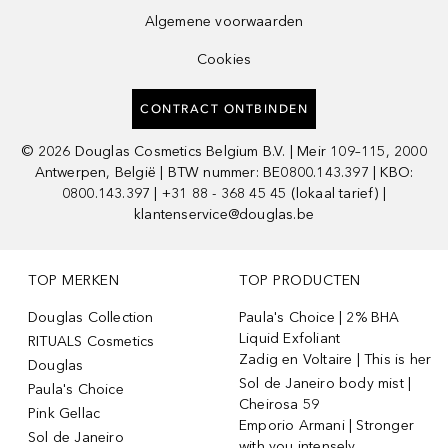
Algemene voorwaarden
Cookies
CONTRACT ONTBINDEN
©
2026
Douglas Cosmetics Belgium B.V. | Meir 109–115, 2000
Antwerpen, België | BTW nummer: BE0800.143.397 | KBO:
0800.143.397 | +31 88 - 368 45 45 (lokaal tarief) |
klantenservice@douglas.be
TOP MERKEN
TOP PRODUCTEN
Douglas Collection
Paula's Choice | 2% BHA
Liquid Exfoliant
RITUALS Cosmetics
Zadig en Voltaire | This is her
Douglas
Sol de Janeiro body mist |
Paula's Choice
Cheirosa 59
Pink Gellac
Emporio Armani | Stronger
Sol de Janeiro
with you intensely