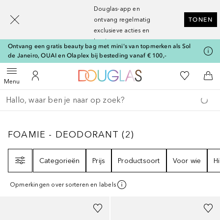
[navigation.slideout.screenreader]
Douglas-app en
ontvang regelmatig
TONEN
exclusieve acties en
kortingen
Ontvang een gratis beauty bag met mini's van topmerken als Sol
de Janeiro, OUAI en Olaplex bij besteding vanaf € 100,-
Naar Douglas Home
Naar Mijn W
Open menu
Naar Mijn Account
Naa
Menu
Ga terug
Zoekopdracht uitvoeren
FOAMIE - DEODORANT
2
RESULTATEN
FOAMIE - DEODORANT
(
2
)
Filter
Categorieën
Prijs
Productsoort
Voor wie
H
Opmerkingen over sorteren en labels