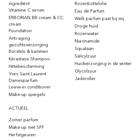
ingrediënt
Rozenbottelolie
Vitamine C serum
Eau de Parfum
ERBORIAN BB cream & CC
Welk parfum past bij mij
cream
Droge huid
Foundation
Rozenwater
Anti-aging
Niacinamide
gezichtsverzorging
Squalaan
Borstels & kammen
Salicylzuur
Kérastase Shampoo
Huidverzorging in de winter
Hittebescherming
Glycolzuur
Yves Saint Laurent
Jaderoller
Damesparfum
Leave-in conditioner
Make-up spiegels
ACTUEEL
Zomer parfum
Make-up met SPF
Herfstgeuren