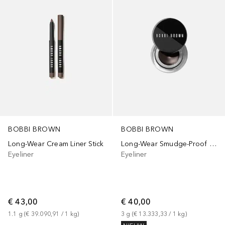
BOBBI BROWN
BOBBI BROWN
Long-Wear Cream Liner Stick
Long-Wear Smudge-Proof Gel
Eyeliner
Eyeliner
€ 43,00
€ 40,00
1.1
g
 (
€ 39.090,91
 / 
1
kg
)
3
g
 (
€ 13.333,33
 / 
1
kg
)