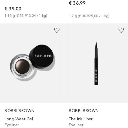
€ 36,99
€ 39,00
1.15
g
 (
€ 33.913,04
 / 
1
kg
)
1.2
g
 (
€ 30.825,00
 / 
1
kg
)
BOBBI BROWN
BOBBI BROWN
Long-Wear Gel
The Ink Liner
Eyeliner
Eyeliner