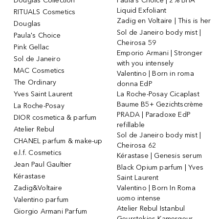
Douglas Collection
Paula's Choice | 2% BHA
Liquid Exfoliant
RITUALS Cosmetics
Zadig en Voltaire | This is her
Douglas
Sol de Janeiro body mist |
Paula's Choice
Cheirosa 59
Pink Gellac
Emporio Armani | Stronger
Sol de Janeiro
with you intensely
MAC Cosmetics
Valentino | Born in roma
The Ordinary
donna EdP
Yves Saint Laurent
La Roche-Posay Cicaplast
Baume B5+ Gezichtscrème
La Roche-Posay
PRADA | Paradoxe EdP
DIOR cosmetica & parfum
refillable
Atelier Rebul
Sol de Janeiro body mist |
CHANEL parfum & make-up
Cheirosa 62
e.l.f. Cosmetics
Kérastase | Genesis serum
Jean Paul Gaultier
Black Opium parfum | Yves
Kérastase
Saint Laurent
Zadig&Voltaire
Valentino | Born In Roma
uomo intense
Valentino parfum
Atelier Rebul Istanbul
Giorgio Armani Parfum
Geurstokjes Kamergeur