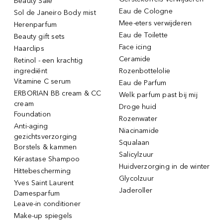
Beauty Sale
Eau de Cologne
Sol de Janeiro Body mist
Mee-eters verwijderen
Herenparfum
Eau de Toilette
Beauty gift sets
Face icing
Haarclips
Ceramide
Retinol - een krachtig
ingrediënt
Rozenbottelolie
Vitamine C serum
Eau de Parfum
ERBORIAN BB cream & CC
Welk parfum past bij mij
cream
Droge huid
Foundation
Rozenwater
Anti-aging
Niacinamide
gezichtsverzorging
Squalaan
Borstels & kammen
Salicylzuur
Kérastase Shampoo
Huidverzorging in de winter
Hittebescherming
Glycolzuur
Yves Saint Laurent
Jaderoller
Damesparfum
Leave-in conditioner
Make-up spiegels