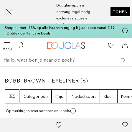
[navigation.slideout.screenreader]
Douglas-app en
ontvang regelmatig
TONEN
exclusieve acties en
kortingen
Shop nu met -15% op alle haarverzorging bij aankoop vanaf € 19,-
| Ontdek de Haircare Deals!
Naar Douglas Home
Naar Mijn W
Open menu
Naar Mijn Account
Naa
Menu
Ga terug
Zoekopdracht uitvoeren
BOBBI BROWN - EYELINER
6
RESULTATEN
BOBBI BROWN - EYELINER
(
6
)
Filter
Categorieën
Prijs
Productsoort
Kleur
Kenm
Opmerkingen over sorteren en labels
+
1