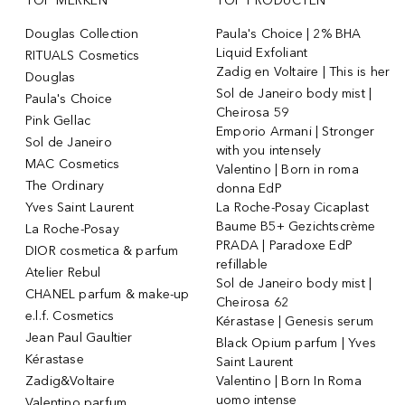
TOP MERKEN
TOP PRODUCTEN
Douglas Collection
Paula's Choice | 2% BHA
Liquid Exfoliant
RITUALS Cosmetics
Zadig en Voltaire | This is her
Douglas
Sol de Janeiro body mist |
Paula's Choice
Cheirosa 59
Pink Gellac
Emporio Armani | Stronger
Sol de Janeiro
with you intensely
MAC Cosmetics
Valentino | Born in roma
The Ordinary
donna EdP
Yves Saint Laurent
La Roche-Posay Cicaplast
Baume B5+ Gezichtscrème
La Roche-Posay
PRADA | Paradoxe EdP
DIOR cosmetica & parfum
refillable
Atelier Rebul
Sol de Janeiro body mist |
CHANEL parfum & make-up
Cheirosa 62
e.l.f. Cosmetics
Kérastase | Genesis serum
Jean Paul Gaultier
Black Opium parfum | Yves
Kérastase
Saint Laurent
Zadig&Voltaire
Valentino | Born In Roma
uomo intense
Valentino parfum