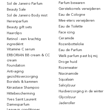
Parfum bewaren
Sol de Janeiro Parfum
Gerstekorrels verwijderen
Beauty Sale
Eau de Cologne
Sol de Janeiro Body mist
Mee-eters verwijderen
Herenparfum
Eau de Toilette
Beauty gift sets
Face icing
Haarclips
Ceramide
Retinol - een krachtig
ingrediënt
Rozenbottelolie
Vitamine C serum
Eau de Parfum
ERBORIAN BB cream & CC
Welk parfum past bij mij
cream
Droge huid
Foundation
Rozenwater
Anti-aging
Niacinamide
gezichtsverzorging
Squalaan
Borstels & kammen
Salicylzuur
Kérastase Shampoo
Huidverzorging in de winter
Hittebescherming
Glycolzuur
Yves Saint Laurent
Jaderoller
Damesparfum
Leave-in conditioner