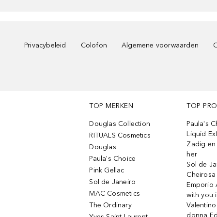
Privacybeleid
Colofon
Algemene voorwaarden
C
TOP MERKEN
TOP PR
Douglas Collection
Paula's 
Liquid Ex
RITUALS Cosmetics
Zadig en V
Douglas
her
Paula's Choice
Sol de Ja
Pink Gellac
Cheirosa
Sol de Janeiro
Emporio 
MAC Cosmetics
with you 
The Ordinary
Valentino
donna E
Yves Saint Laurent