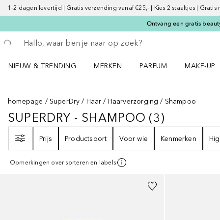
1-2 dagen levertijd | Gratis verzending vanaf €25,- | Kies 2 staaltjes | Gratis
Ontvang een gratis beauty
Ga terug
Zoekopdracht uitvoeren
NIEUW & TRENDING
MERKEN
PARFUM
MAKE-UP
Open NIEUW & TRENDING menu
Open MERKEN menu
Open PARFUM menu
Open MAK
homepage
SuperDry
Haar
Haarverzorging
Shampoo
SUPERDRY - SHAMPOO
(
3
)
SUPERDRY - SHAMPOO
3
RESULTA
Filter
Prijs
Productsoort
Voor wie
Kenmerken
Hig
Opmerkingen over sorteren en labels