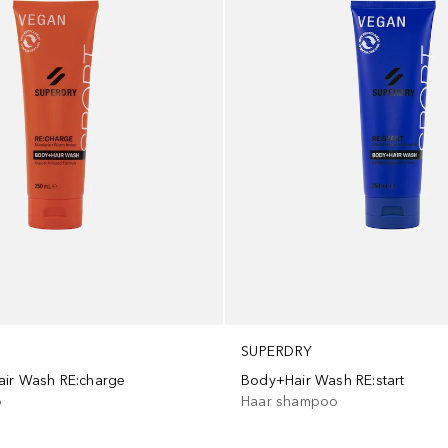
SUPERDRY
air Wash RE:charge
Body+Hair Wash RE:start
o
Haar shampoo