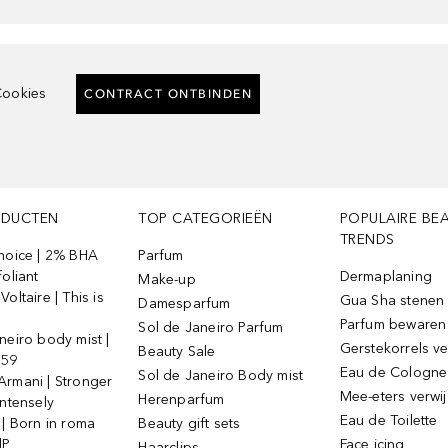
ookies
CONTRACT ONTBINDEN
ODUCTEN
TOP CATEGORIEËN
POPULAIRE BE
TRENDS
Choice | 2% BHA
Parfum
foliant
Dermaplaning
Make-up
oltaire | This is
Gua Sha stenen
Damesparfum
Parfum bewaren
Sol de Janeiro Parfum
neiro body mist |
Gerstekorrels v
Beauty Sale
 59
Eau de Cologne
Sol de Janeiro Body mist
Armani | Stronger
Mee-eters verwi
Herenparfum
intensely
Eau de Toilette
 | Born in roma
Beauty gift sets
dP
Face icing
Haarclips