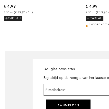
€ 4,99
€ 4,99
250
ml
 (
€ 19,96
 / 
1
L
)
250
ml
 (
€ 19,96
 /
CADEAU
CADEAU
Binnenkort 
Douglas newsletter
Blijf altijd op de hoogte van het laatste
E-mailadres
*
AANMELDEN