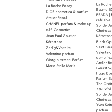
La Roche
La Roche-Posay
Baume B5
DIOR cosmetica & parfum
PRADA | 
Atelier Rebul
refillable
CHANEL parfum & make-up
Sol de Ja
e.l.f. Cosmetics
Cheirosa
Jean Paul Gaultier
Kérastas
Kérastase
Black Op
Saint Lau
Zadig&Voltaire
Valentino
Valentino parfum
uomo int
Giorgio Armani Parfum
Atelier R
Marie-Stella-Maris
Geurstok
Hugo Bos
Parfum E
The Ordin
7% Exfoli
Sol de Ja
Cheirosa
Yves Sain
parfum