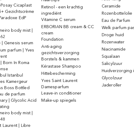
-Posay Cicaplast
Ceramide
Retinol - een krachtig
+ Gezichtscrème
ingrediënt
Rozenbottelolie
Paradoxe EdP
Vitamine C serum
Eau de Parfum
ERBORIAN BB cream & CC
Welk parfum past
neiro body mist |
cream
Droge huid
 62
Foundation
Rozenwater
e | Genesis serum
Anti-aging
Niacinamide
ium parfum | Yves
gezichtsverzorging
rent
Squalaan
Borstels & kammen
 | Born In Roma
Salicylzuur
Kérastase Shampoo
ense
Huidverzorging i
Hittebescherming
ebul Istanbul
Glycolzuur
Yves Saint Laurent
jes Kamergeur
Jaderoller
Damesparfum
s Boss Bottled
Leave-in conditioner
au de parfum
ary | Glycolic Acid
Make-up spiegels
ating
neiro body mist |
 48
t Laurent | Libre