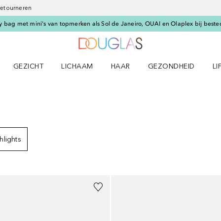
 retourneren
 bag met mini's van topmerken als Sol de Janeiro, OUAI en Olaplex bij beste
Naar Douglas Home
GEZICHT
LICHAAM
HAAR
GEZONDHEID
LI
E-UP menu
Open GEZICHT menu
Open LICHAAM menu
Open HAAR menu
Open GEZONDHEID m
Op
TEN
hlights