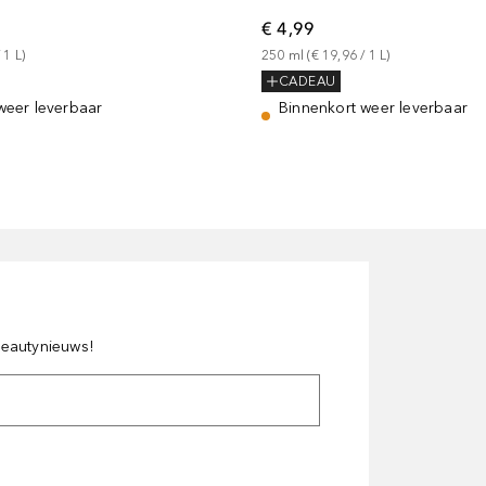
€ 4,99
 
1
L
)
250
ml
 (
€ 19,96
 / 
1
L
)
CADEAU
weer leverbaar
Binnenkort weer leverbaar
 beautynieuws!