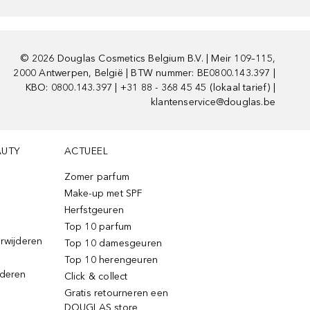
©
2026
Douglas Cosmetics Belgium B.V. | Meir 109–115,
2000 Antwerpen, België | BTW nummer: BE0800.143.397 |
KBO: 0800.143.397 | +31 88 - 368 45 45 (lokaal tarief) |
klantenservice@douglas.be
AUTY
ACTUEEL
Zomer parfum
Make-up met SPF
Herfstgeuren
Top 10 parfum
erwijderen
Top 10 damesgeuren
Top 10 herengeuren
jderen
Click & collect
Gratis retourneren een
DOUGLAS store