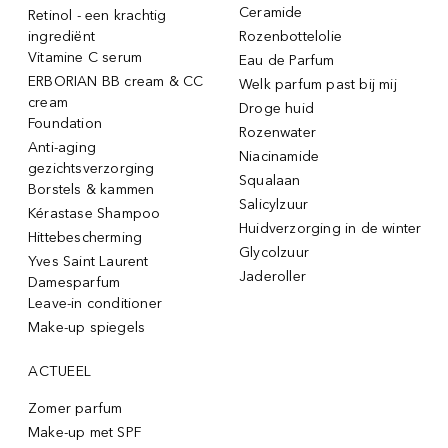
Ceramide
Retinol - een krachtig
ingrediënt
Rozenbottelolie
Vitamine C serum
Eau de Parfum
ERBORIAN BB cream & CC
Welk parfum past bij mij
cream
Droge huid
Foundation
Rozenwater
Anti-aging
Niacinamide
gezichtsverzorging
Squalaan
Borstels & kammen
Salicylzuur
Kérastase Shampoo
Huidverzorging in de winter
Hittebescherming
Glycolzuur
Yves Saint Laurent
Jaderoller
Damesparfum
Leave-in conditioner
Make-up spiegels
ACTUEEL
Zomer parfum
Make-up met SPF