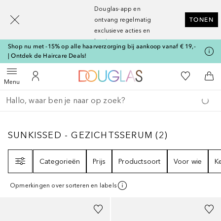
[navigation.slideout.screenreader]
Douglas-app en
ontvang regelmatig
TONEN
exclusieve acties en
kortingen
Shop nu met -15% op alle haarverzorging bij aankoop vanaf € 19,-
| Ontdek de Haircare Deals!
Naar Douglas Home
Naar Mijn W
Open menu
Naar Mijn Account
Naa
Menu
Ga terug
Zoekopdracht uitvoeren
SUNKISSED - GEZICHTSSERUM
2
RESULTAT
SUNKISSED - GEZICHTSSERUM
(
2
)
Filter
Categorieën
Prijs
Productsoort
Voor wie
K
Opmerkingen over sorteren en labels