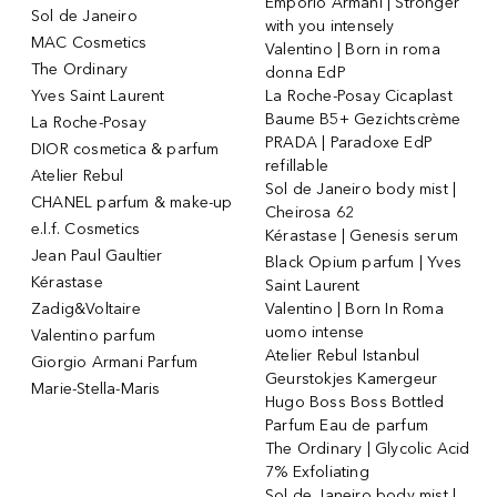
Emporio Armani | Stronger
Sol de Janeiro
with you intensely
MAC Cosmetics
Valentino | Born in roma
The Ordinary
donna EdP
Yves Saint Laurent
La Roche-Posay Cicaplast
Baume B5+ Gezichtscrème
La Roche-Posay
PRADA | Paradoxe EdP
DIOR cosmetica & parfum
refillable
Atelier Rebul
Sol de Janeiro body mist |
CHANEL parfum & make-up
Cheirosa 62
e.l.f. Cosmetics
Kérastase | Genesis serum
Jean Paul Gaultier
Black Opium parfum | Yves
Kérastase
Saint Laurent
Zadig&Voltaire
Valentino | Born In Roma
uomo intense
Valentino parfum
Atelier Rebul Istanbul
Giorgio Armani Parfum
Geurstokjes Kamergeur
Marie-Stella-Maris
Hugo Boss Boss Bottled
Parfum Eau de parfum
The Ordinary | Glycolic Acid
7% Exfoliating
Sol de Janeiro body mist |