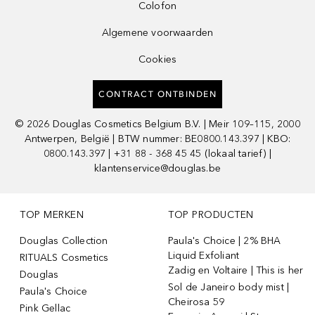
Colofon
Algemene voorwaarden
Cookies
CONTRACT ONTBINDEN
©
2026
Douglas Cosmetics Belgium B.V. | Meir 109–115, 2000
Antwerpen, België | BTW nummer: BE0800.143.397 | KBO:
0800.143.397 | +31 88 - 368 45 45 (lokaal tarief) |
klantenservice@douglas.be
TOP MERKEN
TOP PRODUCTEN
Douglas Collection
Paula's Choice | 2% BHA
Liquid Exfoliant
RITUALS Cosmetics
Zadig en Voltaire | This is her
Douglas
Sol de Janeiro body mist |
Paula's Choice
Cheirosa 59
Pink Gellac