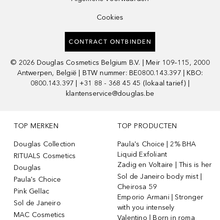
Cookies
CONTRACT ONTBINDEN
©
2026
Douglas Cosmetics Belgium B.V. | Meir 109–115, 2000
Antwerpen, België | BTW nummer: BE0800.143.397 | KBO:
0800.143.397 | +31 88 - 368 45 45 (lokaal tarief) |
klantenservice@douglas.be
TOP MERKEN
TOP PRODUCTEN
Douglas Collection
Paula's Choice | 2% BHA
Liquid Exfoliant
RITUALS Cosmetics
Zadig en Voltaire | This is her
Douglas
Sol de Janeiro body mist |
Paula's Choice
Cheirosa 59
Pink Gellac
Emporio Armani | Stronger
Sol de Janeiro
with you intensely
MAC Cosmetics
Valentino | Born in roma