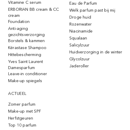
Vitamine C serum
Eau de Parfum
ERBORIAN BB cream & CC
Welk parfum past bij mij
cream
Droge huid
Foundation
Rozenwater
Anti-aging
Niacinamide
gezichtsverzorging
Squalaan
Borstels & kammen
Salicylzuur
Kérastase Shampoo
Huidverzorging in de winter
Hittebescherming
Glycolzuur
Yves Saint Laurent
Jaderoller
Damesparfum
Leave-in conditioner
Make-up spiegels
ACTUEEL
Zomer parfum
Make-up met SPF
Herfstgeuren
Top 10 parfum