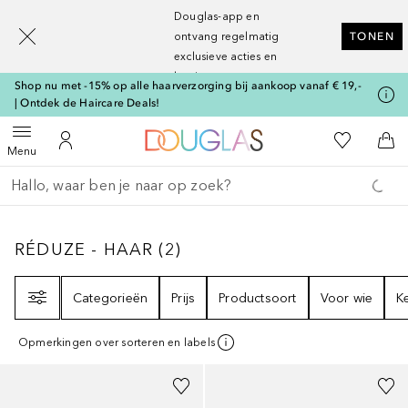
[navigation.slideout.screenreader]
Douglas-app en
ontvang regelmatig
TONEN
exclusieve acties en
kortingen
Shop nu met -15% op alle haarverzorging bij aankoop vanaf € 19,-
| Ontdek de Haircare Deals!
Naar Douglas Home
Naar Mijn W
Open menu
Naar Mijn Account
Naa
Menu
Ga terug
Zoekopdracht uitvoeren
RÉDUZE - HAAR
2
RESULTATEN
RÉDUZE - HAAR
(
2
)
Filter
Categorieën
Prijs
Productsoort
Voor wie
K
Opmerkingen over sorteren en labels