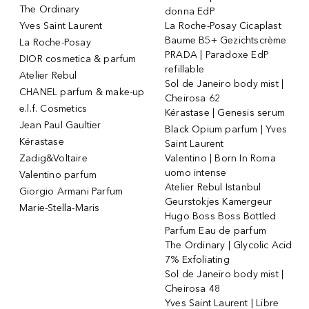
The Ordinary
donna EdP
Yves Saint Laurent
La Roche-Posay Cicaplast
Baume B5+ Gezichtscrème
La Roche-Posay
PRADA | Paradoxe EdP
DIOR cosmetica & parfum
refillable
Atelier Rebul
Sol de Janeiro body mist |
CHANEL parfum & make-up
Cheirosa 62
e.l.f. Cosmetics
Kérastase | Genesis serum
Jean Paul Gaultier
Black Opium parfum | Yves
Kérastase
Saint Laurent
Zadig&Voltaire
Valentino | Born In Roma
uomo intense
Valentino parfum
Atelier Rebul Istanbul
Giorgio Armani Parfum
Geurstokjes Kamergeur
Marie-Stella-Maris
Hugo Boss Boss Bottled
Parfum Eau de parfum
The Ordinary | Glycolic Acid
7% Exfoliating
Sol de Janeiro body mist |
Cheirosa 48
Yves Saint Laurent | Libre