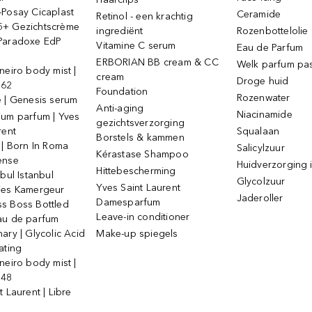
-Posay Cicaplast
Ceramide
Retinol - een krachtig
+ Gezichtscrème
ingrediënt
Rozenbottelolie
Paradoxe EdP
Vitamine C serum
Eau de Parfum
ERBORIAN BB cream & CC
Welk parfum past
neiro body mist |
cream
Droge huid
 62
Foundation
Rozenwater
e | Genesis serum
Anti-aging
Niacinamide
ium parfum | Yves
gezichtsverzorging
rent
Squalaan
Borstels & kammen
 | Born In Roma
Salicylzuur
Kérastase Shampoo
ense
Huidverzorging i
Hittebescherming
ebul Istanbul
Glycolzuur
Yves Saint Laurent
jes Kamergeur
Jaderoller
Damesparfum
s Boss Bottled
Leave-in conditioner
au de parfum
ary | Glycolic Acid
Make-up spiegels
ating
neiro body mist |
 48
t Laurent | Libre