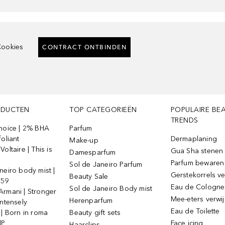
ookies
CONTRACT ONTBINDEN
ODUCTEN
TOP CATEGORIEËN
POPULAIRE BE
TRENDS
Choice | 2% BHA
Parfum
foliant
Dermaplaning
Make-up
oltaire | This is
Gua Sha stenen
Damesparfum
Parfum bewaren
Sol de Janeiro Parfum
neiro body mist |
Gerstekorrels v
Beauty Sale
 59
Eau de Cologne
Sol de Janeiro Body mist
Armani | Stronger
Mee-eters verwi
Herenparfum
intensely
Eau de Toilette
 | Born in roma
Beauty gift sets
dP
Face icing
Haarclips