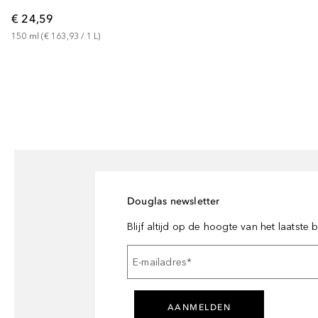
€ 24,59
150
ml
 (
€ 163,93
 / 
1
L
)
Douglas newsletter
Blijf altijd op de hoogte van het laatste
E-mailadres
*
AANMELDEN