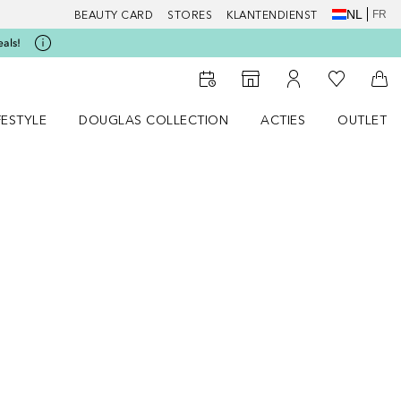
NL
FR
BEAUTY CARD
STORES
KLANTENDIENST
eals!
Naar Mijn W
Naar Storefinder
Naar Mijn Account
Naa
FESTYLE
DOUGLAS COLLECTION
ACTIES
OUTLET
enu
en LIFESTYLE menu
Open DOUGLAS COLLECTION menu
Open ACTIES menu