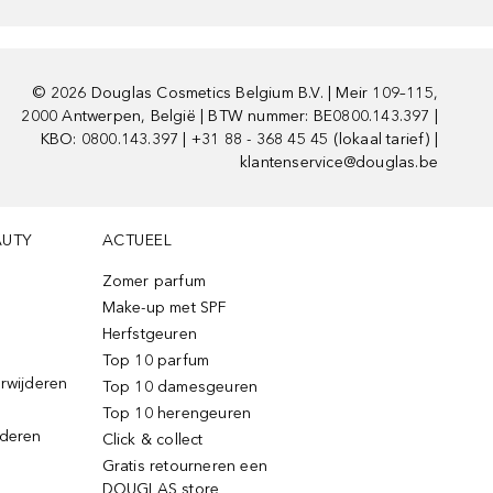
©
2026
Douglas Cosmetics Belgium B.V. | Meir 109–115,
2000 Antwerpen, België | BTW nummer: BE0800.143.397 |
KBO: 0800.143.397 | +31 88 - 368 45 45 (lokaal tarief) |
klantenservice@douglas.be
AUTY
ACTUEEL
Zomer parfum
Make-up met SPF
Herfstgeuren
Top 10 parfum
erwijderen
Top 10 damesgeuren
Top 10 herengeuren
jderen
Click & collect
Gratis retourneren een
DOUGLAS store