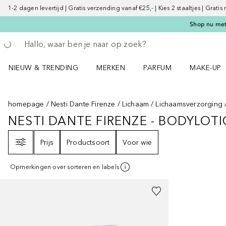
1-2 dagen levertijd | Gratis verzending vanaf €25,- | Kies 2 staaltjes | Gratis
Shop nu met 
Ga terug
Zoekopdracht uitvoeren
NIEUW & TRENDING
MERKEN
PARFUM
MAKE-UP
Open NIEUW & TRENDING menu
Open MERKEN menu
Open PARFUM menu
Open MAK
homepage
Nesti Dante Firenze
Lichaam
Lichaamsverzorging
NESTI DANTE FIRENZE - BODYLOT
NESTI DANTE FIRENZE - BODYLO
Filter
Prijs
Productsoort
Voor wie
Opmerkingen over sorteren en labels