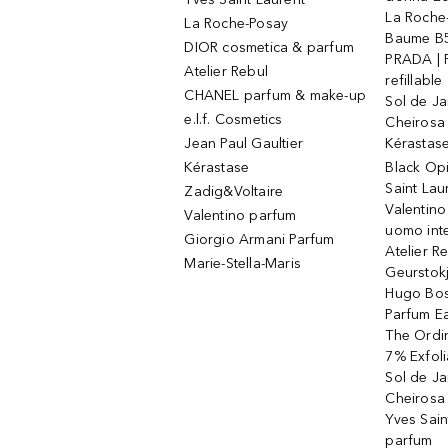
La Roche
La Roche-Posay
Baume B5
DIOR cosmetica & parfum
PRADA | 
Atelier Rebul
refillable
CHANEL parfum & make-up
Sol de Ja
e.l.f. Cosmetics
Cheirosa
Jean Paul Gaultier
Kérastas
Kérastase
Black Op
Saint Lau
Zadig&Voltaire
Valentino
Valentino parfum
uomo int
Giorgio Armani Parfum
Atelier R
Marie-Stella-Maris
Geurstok
Hugo Bos
Parfum E
The Ordin
7% Exfoli
Sol de Ja
Cheirosa
Yves Sain
parfum