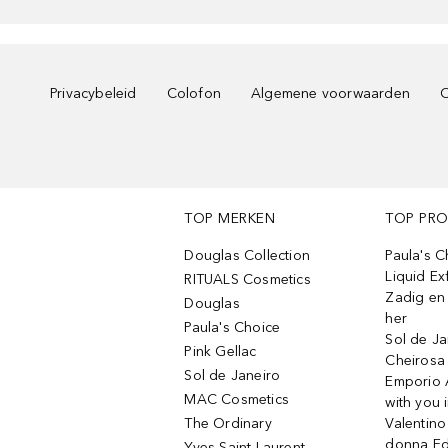
Privacybeleid
Colofon
Algemene voorwaarden
C
TOP MERKEN
TOP PR
Douglas Collection
Paula's 
Liquid Ex
RITUALS Cosmetics
Zadig en V
Douglas
her
Paula's Choice
Sol de Ja
Pink Gellac
Cheirosa
Sol de Janeiro
Emporio 
MAC Cosmetics
with you 
The Ordinary
Valentino
donna E
Yves Saint Laurent