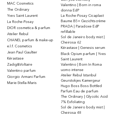
MAC Cosmetics
Valentino | Born in roma
The Ordinary
donna EdP
Yves Saint Laurent
La Roche-Posay Cicaplast
Baume B5+ Gezichtscrème
La Roche-Posay
PRADA | Paradoxe EdP
DIOR cosmetica & parfum
refillable
Atelier Rebul
Sol de Janeiro body mist |
CHANEL parfum & make-up
Cheirosa 62
e.l.f. Cosmetics
Kérastase | Genesis serum
Jean Paul Gaultier
Black Opium parfum | Yves
Kérastase
Saint Laurent
Zadig&Voltaire
Valentino | Born In Roma
uomo intense
Valentino parfum
Atelier Rebul Istanbul
Giorgio Armani Parfum
Geurstokjes Kamergeur
Marie-Stella-Maris
Hugo Boss Boss Bottled
Parfum Eau de parfum
The Ordinary | Glycolic Acid
7% Exfoliating
Sol de Janeiro body mist |
Cheirosa 48