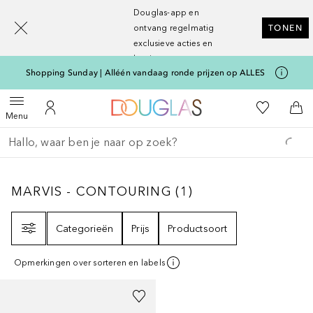
[navigation.slideout.screenreader]
Douglas-app en
ontvang regelmatig
TONEN
exclusieve acties en
kortingen
Shopping Sunday | Alléén vandaag ronde prijzen op ALLES
Naar Douglas Home
Naar Mijn W
Open menu
Naar Mijn Account
Naa
Menu
Ga terug
Zoekopdracht uitvoeren
MARVIS - CONTOURING
1
RESULTATEN
MARVIS - CONTOURING
(
1
)
Filter
Categorieën
Prijs
Productsoort
Opmerkingen over sorteren en labels