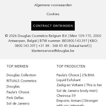
Algemene voorwaarden
Cookies
CONTRACT ONTBINDEN
©
2026
Douglas Cosmetics Belgium B.V. | Meir 109–115, 2000
Antwerpen, België | BTW nummer: BE0800.143.397 | KBO:
0800.143.397 | +31 88 - 368 45 45 (lokaal tarief) |
klantenservice@douglas.be
TOP MERKEN
TOP PRODUCTEN
Douglas Collection
Paula's Choice | 2% BHA
Liquid Exfoliant
RITUALS Cosmetics
Zadig en Voltaire | This is her
Douglas
Sol de Janeiro body mist |
Paula's Choice
Cheirosa 59
Pink Gellac
Emporio Armani | Stronger
Sol de Janeiro
with you intensely