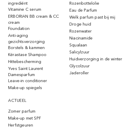
ingrediënt
Rozenbottelolie
Vitamine C serum
Eau de Parfum
ERBORIAN BB cream & CC
Welk parfum past bij mij
cream
Droge huid
Foundation
Rozenwater
Anti-aging
Niacinamide
gezichtsverzorging
Squalaan
Borstels & kammen
Salicylzuur
Kérastase Shampoo
Huidverzorging in de winter
Hittebescherming
Glycolzuur
Yves Saint Laurent
Jaderoller
Damesparfum
Leave-in conditioner
Make-up spiegels
ACTUEEL
Zomer parfum
Make-up met SPF
Herfstgeuren