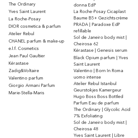
The Ordinary
donna EdP
Yves Saint Laurent
La Roche-Posay Cicaplast
Baume B5+ Gezichtscrème
La Roche-Posay
PRADA | Paradoxe EdP
DIOR cosmetica & parfum
refillable
Atelier Rebul
Sol de Janeiro body mist |
CHANEL parfum & make-up
Cheirosa 62
e.l.f. Cosmetics
Kérastase | Genesis serum
Jean Paul Gaultier
Black Opium parfum | Yves
Kérastase
Saint Laurent
Zadig&Voltaire
Valentino | Born In Roma
uomo intense
Valentino parfum
Atelier Rebul Istanbul
Giorgio Armani Parfum
Geurstokjes Kamergeur
Marie-Stella-Maris
Hugo Boss Boss Bottled
Parfum Eau de parfum
The Ordinary | Glycolic Acid
7% Exfoliating
Sol de Janeiro body mist |
Cheirosa 48
Yves Saint Laurent | Libre