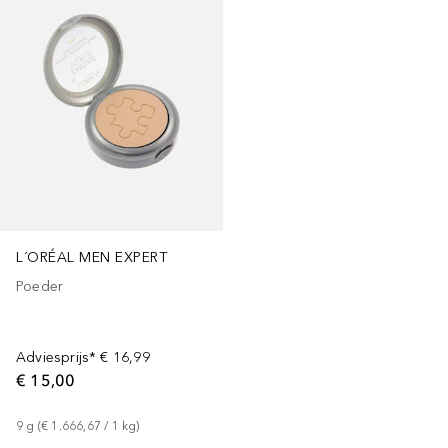
L´ORÉAL MEN EXPERT
Poeder
Adviesprijs*
€ 16,99
€ 15,00
9
g
 (
€ 1.666,67
 / 
1
kg
)