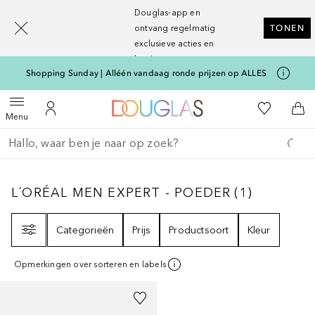
[navigation.slideout.screenreader]
Douglas-app en
ontvang regelmatig
TONEN
exclusieve acties en
kortingen
Shopping Sunday | Alléén vandaag ronde prijzen op ALLES
Naar Douglas Home
Naar Mijn W
Open menu
Naar Mijn Account
Naa
Menu
Ga terug
Zoekopdracht uitvoeren
L´ORÉAL MEN EXPERT - POEDER
1
RESULTA
L´ORÉAL MEN EXPERT - POEDER
(
1
)
Filter
Categorieën
Prijs
Productsoort
Kleur
Opmerkingen over sorteren en labels