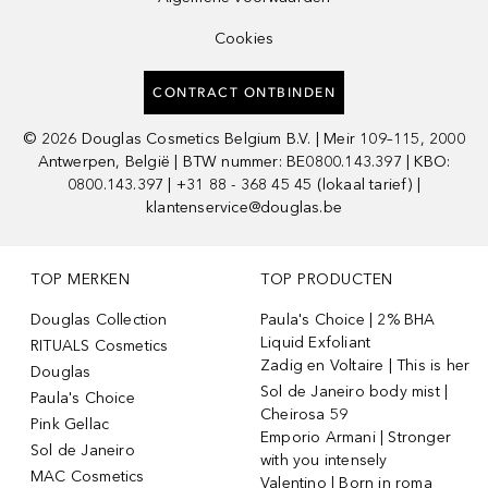
Cookies
CONTRACT ONTBINDEN
©
2026
Douglas Cosmetics Belgium B.V. | Meir 109–115, 2000
Antwerpen, België | BTW nummer: BE0800.143.397 | KBO:
0800.143.397 | +31 88 - 368 45 45 (lokaal tarief) |
klantenservice@douglas.be
TOP MERKEN
TOP PRODUCTEN
Douglas Collection
Paula's Choice | 2% BHA
Liquid Exfoliant
RITUALS Cosmetics
Zadig en Voltaire | This is her
Douglas
Sol de Janeiro body mist |
Paula's Choice
Cheirosa 59
Pink Gellac
Emporio Armani | Stronger
Sol de Janeiro
with you intensely
MAC Cosmetics
Valentino | Born in roma