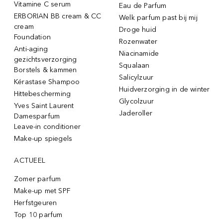
Vitamine C serum
Eau de Parfum
ERBORIAN BB cream & CC
Welk parfum past bij mij
cream
Droge huid
Foundation
Rozenwater
Anti-aging
Niacinamide
gezichtsverzorging
Squalaan
Borstels & kammen
Salicylzuur
Kérastase Shampoo
Huidverzorging in de winter
Hittebescherming
Glycolzuur
Yves Saint Laurent
Jaderoller
Damesparfum
Leave-in conditioner
Make-up spiegels
ACTUEEL
Zomer parfum
Make-up met SPF
Herfstgeuren
Top 10 parfum