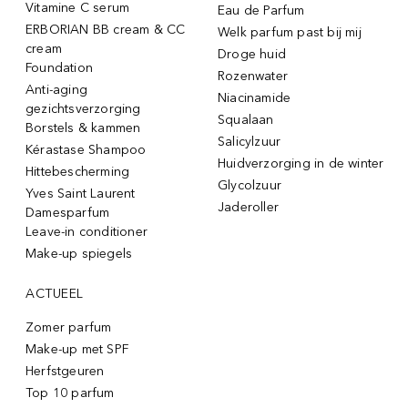
Vitamine C serum
Eau de Parfum
ERBORIAN BB cream & CC
Welk parfum past bij mij
cream
Droge huid
Foundation
Rozenwater
Anti-aging
Niacinamide
gezichtsverzorging
Squalaan
Borstels & kammen
Salicylzuur
Kérastase Shampoo
Huidverzorging in de winter
Hittebescherming
Glycolzuur
Yves Saint Laurent
Jaderoller
Damesparfum
Leave-in conditioner
Make-up spiegels
ACTUEEL
Zomer parfum
Make-up met SPF
Herfstgeuren
Top 10 parfum