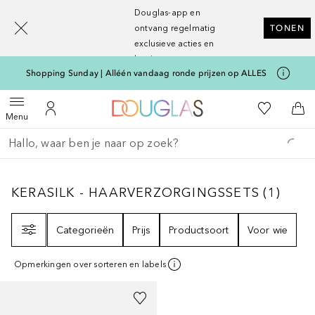
[navigation.slideout.screenreader]
Douglas-app en
ontvang regelmatig
TONEN
exclusieve acties en
kortingen
Shopping Sunday | Alléén vandaag ronde prijzen op ALLES
Naar Douglas Home
Naar Mijn W
Open menu
Naar Mijn Account
Naa
Menu
Ga terug
Zoekopdracht uitvoeren
KERASILK - HAARVERZORGINGSSETS
1
RES
KERASILK - HAARVERZORGINGSSETS
(
1
)
Filter
Categorieën
Prijs
Productsoort
Voor wie
Opmerkingen over sorteren en labels