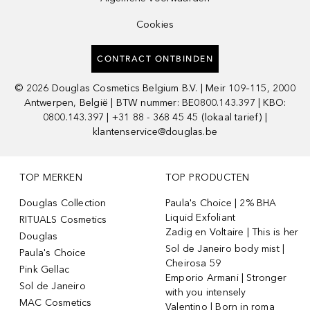
Cookies
CONTRACT ONTBINDEN
©
2026
Douglas Cosmetics Belgium B.V. | Meir 109–115, 2000
Antwerpen, België | BTW nummer: BE0800.143.397 | KBO:
0800.143.397 | +31 88 - 368 45 45 (lokaal tarief) |
klantenservice@douglas.be
TOP MERKEN
TOP PRODUCTEN
Douglas Collection
Paula's Choice | 2% BHA
Liquid Exfoliant
RITUALS Cosmetics
Zadig en Voltaire | This is her
Douglas
Sol de Janeiro body mist |
Paula's Choice
Cheirosa 59
Pink Gellac
Emporio Armani | Stronger
Sol de Janeiro
with you intensely
MAC Cosmetics
Valentino | Born in roma