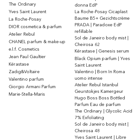
The Ordinary
donna EdP
Yves Saint Laurent
La Roche-Posay Cicaplast
Baume B5+ Gezichtscrème
La Roche-Posay
PRADA | Paradoxe EdP
DIOR cosmetica & parfum
refillable
Atelier Rebul
Sol de Janeiro body mist |
CHANEL parfum & make-up
Cheirosa 62
e.l.f. Cosmetics
Kérastase | Genesis serum
Jean Paul Gaultier
Black Opium parfum | Yves
Kérastase
Saint Laurent
Zadig&Voltaire
Valentino | Born In Roma
uomo intense
Valentino parfum
Atelier Rebul Istanbul
Giorgio Armani Parfum
Geurstokjes Kamergeur
Marie-Stella-Maris
Hugo Boss Boss Bottled
Parfum Eau de parfum
The Ordinary | Glycolic Acid
7% Exfoliating
Sol de Janeiro body mist |
Cheirosa 48
Yves Saint Laurent | Libre