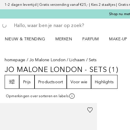
1-2 dagen levertijd | Gratis verzending vanaf €25,- | Kies 2 staaltjes | Gratis
Shop nu met 
Ga terug
Zoekopdracht uitvoeren
NIEUW & TRENDING
MERKEN
PARFUM
MAKE-UP
Open NIEUW & TRENDING menu
Open MERKEN menu
Open PARFUM menu
Open MAK
homepage
Jo Malone London
Lichaam
Sets
JO MALONE LONDON - SETS
(
1
)
JO MALONE LONDON - SETS
1
RE
Filter
Prijs
Productsoort
Voor wie
Highlights
Opmerkingen over sorteren en labels