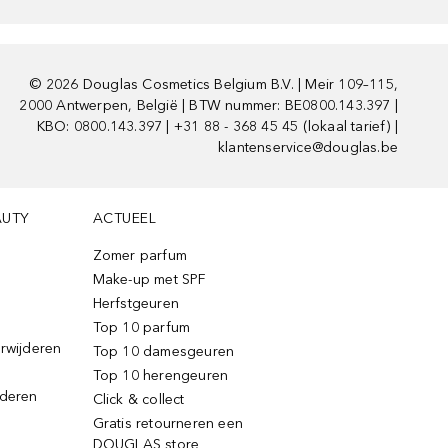
©
2026
Douglas Cosmetics Belgium B.V. | Meir 109–115,
2000 Antwerpen, België | BTW nummer: BE0800.143.397 |
KBO: 0800.143.397 | +31 88 - 368 45 45 (lokaal tarief) |
klantenservice@douglas.be
AUTY
ACTUEEL
Zomer parfum
Make-up met SPF
Herfstgeuren
Top 10 parfum
erwijderen
Top 10 damesgeuren
Top 10 herengeuren
jderen
Click & collect
Gratis retourneren een
DOUGLAS store