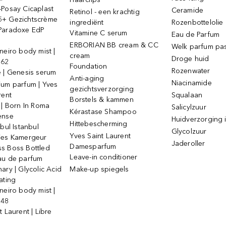
-Posay Cicaplast
Ceramide
Retinol - een krachtig
+ Gezichtscrème
ingrediënt
Rozenbottelolie
Paradoxe EdP
Vitamine C serum
Eau de Parfum
ERBORIAN BB cream & CC
Welk parfum past
neiro body mist |
cream
Droge huid
 62
Foundation
Rozenwater
e | Genesis serum
Anti-aging
Niacinamide
ium parfum | Yves
gezichtsverzorging
rent
Squalaan
Borstels & kammen
 | Born In Roma
Salicylzuur
Kérastase Shampoo
ense
Huidverzorging i
Hittebescherming
ebul Istanbul
Glycolzuur
Yves Saint Laurent
jes Kamergeur
Jaderoller
Damesparfum
s Boss Bottled
Leave-in conditioner
au de parfum
ary | Glycolic Acid
Make-up spiegels
ating
neiro body mist |
 48
t Laurent | Libre