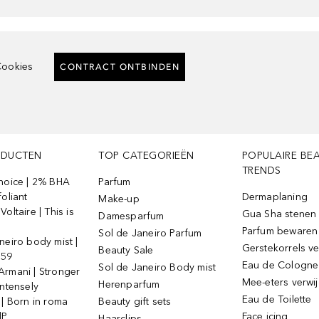
ookies
CONTRACT ONTBINDEN
ODUCTEN
TOP CATEGORIEËN
POPULAIRE BE
TRENDS
Choice | 2% BHA
Parfum
foliant
Dermaplaning
Make-up
oltaire | This is
Gua Sha stenen
Damesparfum
Parfum bewaren
Sol de Janeiro Parfum
neiro body mist |
Gerstekorrels v
Beauty Sale
 59
Eau de Cologne
Sol de Janeiro Body mist
Armani | Stronger
Mee-eters verwi
Herenparfum
intensely
Eau de Toilette
 | Born in roma
Beauty gift sets
dP
Face icing
Haarclips