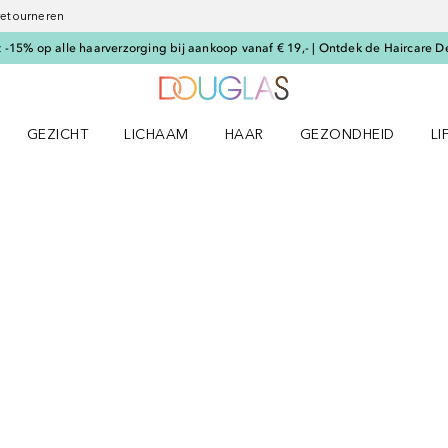
 retourneren
-15% op alle haarverzorging bij aankoop vanaf € 19,- | Ontdek de Haircare D
Naar Douglas Home
GEZICHT
LICHAAM
HAAR
GEZONDHEID
LI
E-UP menu
Open GEZICHT menu
Open LICHAAM menu
Open HAAR menu
Open GEZONDHEID m
Op
SULTATEN