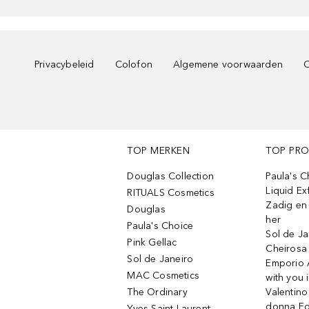
Privacybeleid
Colofon
Algemene voorwaarden
C
TOP MERKEN
TOP PR
Douglas Collection
Paula's 
Liquid Ex
RITUALS Cosmetics
Zadig en V
Douglas
her
Paula's Choice
Sol de Ja
Pink Gellac
Cheirosa
Sol de Janeiro
Emporio 
MAC Cosmetics
with you 
The Ordinary
Valentino
donna E
Yves Saint Laurent