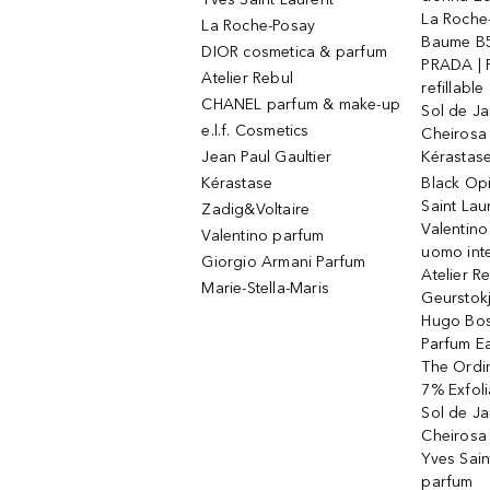
La Roche
La Roche-Posay
Baume B5
DIOR cosmetica & parfum
PRADA | 
Atelier Rebul
refillable
CHANEL parfum & make-up
Sol de Ja
e.l.f. Cosmetics
Cheirosa
Jean Paul Gaultier
Kérastas
Kérastase
Black Op
Saint Lau
Zadig&Voltaire
Valentino
Valentino parfum
uomo int
Giorgio Armani Parfum
Atelier R
Marie-Stella-Maris
Geurstok
Hugo Bos
Parfum E
The Ordin
7% Exfoli
Sol de Ja
Cheirosa
Yves Sain
parfum