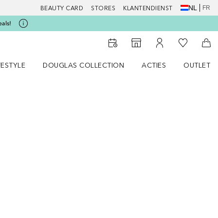
NL
FR
BEAUTY CARD
STORES
KLANTENDIENST
eals!
Naar Mijn W
Naar Storefinder
Naar Mijn Account
Naa
FESTYLE
DOUGLAS COLLECTION
ACTIES
OUTLET
enu
en LIFESTYLE menu
Open DOUGLAS COLLECTION menu
Open ACTIES menu