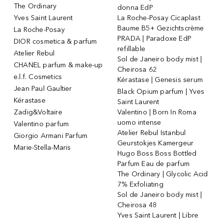
The Ordinary
donna EdP
Yves Saint Laurent
La Roche-Posay Cicaplast
Baume B5+ Gezichtscrème
La Roche-Posay
PRADA | Paradoxe EdP
DIOR cosmetica & parfum
refillable
Atelier Rebul
Sol de Janeiro body mist |
CHANEL parfum & make-up
Cheirosa 62
e.l.f. Cosmetics
Kérastase | Genesis serum
Jean Paul Gaultier
Black Opium parfum | Yves
Kérastase
Saint Laurent
Zadig&Voltaire
Valentino | Born In Roma
uomo intense
Valentino parfum
Atelier Rebul Istanbul
Giorgio Armani Parfum
Geurstokjes Kamergeur
Marie-Stella-Maris
Hugo Boss Boss Bottled
Parfum Eau de parfum
The Ordinary | Glycolic Acid
7% Exfoliating
Sol de Janeiro body mist |
Cheirosa 48
Yves Saint Laurent | Libre