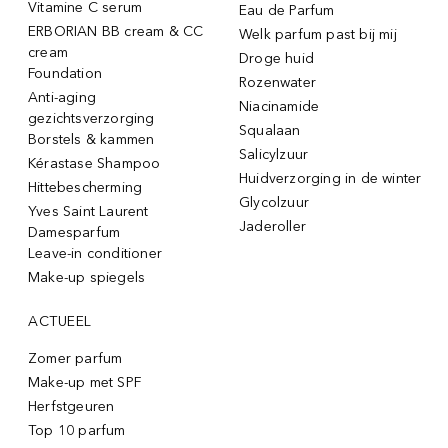
Vitamine C serum
Eau de Parfum
ERBORIAN BB cream & CC
Welk parfum past bij mij
cream
Droge huid
Foundation
Rozenwater
Anti-aging
Niacinamide
gezichtsverzorging
Squalaan
Borstels & kammen
Salicylzuur
Kérastase Shampoo
Huidverzorging in de winter
Hittebescherming
Glycolzuur
Yves Saint Laurent
Jaderoller
Damesparfum
Leave-in conditioner
Make-up spiegels
ACTUEEL
Zomer parfum
Make-up met SPF
Herfstgeuren
Top 10 parfum