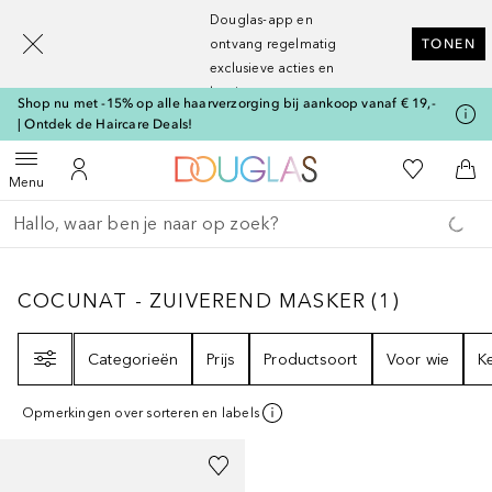
[navigation.slideout.screenreader]
Douglas-app en
ontvang regelmatig
TONEN
exclusieve acties en
kortingen
Shop nu met -15% op alle haarverzorging bij aankoop vanaf € 19,-
| Ontdek de Haircare Deals!
Naar Douglas Home
Naar Mijn W
Open menu
Naar Mijn Account
Naa
Menu
Ga terug
Zoekopdracht uitvoeren
COCUNAT - ZUIVEREND MASKER
1
RESULT
COCUNAT - ZUIVEREND MASKER
(
1
)
Filter
Categorieën
Prijs
Productsoort
Voor wie
K
Opmerkingen over sorteren en labels