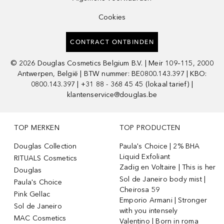
Cookies
CONTRACT ONTBINDEN
©
2026
Douglas Cosmetics Belgium B.V. | Meir 109–115, 2000
Antwerpen, België | BTW nummer: BE0800.143.397 | KBO:
0800.143.397 | +31 88 - 368 45 45 (lokaal tarief) |
klantenservice@douglas.be
TOP MERKEN
TOP PRODUCTEN
Douglas Collection
Paula's Choice | 2% BHA
Liquid Exfoliant
RITUALS Cosmetics
Zadig en Voltaire | This is her
Douglas
Sol de Janeiro body mist |
Paula's Choice
Cheirosa 59
Pink Gellac
Emporio Armani | Stronger
Sol de Janeiro
with you intensely
MAC Cosmetics
Valentino | Born in roma