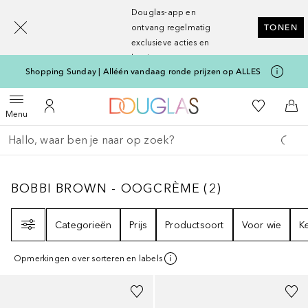
[navigation.slideout.screenreader]
Douglas-app en
ontvang regelmatig
TONEN
exclusieve acties en
kortingen
Shopping Sunday | Alléén vandaag ronde prijzen op ALLES
Naar Douglas Home
Naar Mijn W
Open menu
Naar Mijn Account
Naa
Menu
Ga terug
Zoekopdracht uitvoeren
BOBBI BROWN - OOGCRÈME
2
RESULTATEN
BOBBI BROWN - OOGCRÈME
(
2
)
Filter
Categorieën
Prijs
Productsoort
Voor wie
K
Opmerkingen over sorteren en labels