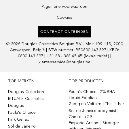
Algemene voorwaarden
Cookies
CONTRACT ONTBINDEN
©
2026
Douglas Cosmetics Belgium B.V. | Meir 109–115, 2000
Antwerpen, België | BTW nummer: BE0800.143.397 | KBO:
0800.143.397 | +31 88 - 368 45 45 (lokaal tarief) |
klantenservice@douglas.be
TOP MERKEN
TOP PRODUCTEN
Douglas Collection
Paula's Choice | 2% BHA
Liquid Exfoliant
RITUALS Cosmetics
Zadig en Voltaire | This is her
Douglas
Sol de Janeiro body mist |
Paula's Choice
Cheirosa 59
Pink Gellac
Emporio Armani | Stronger
Sol de Janeiro
with you intensely