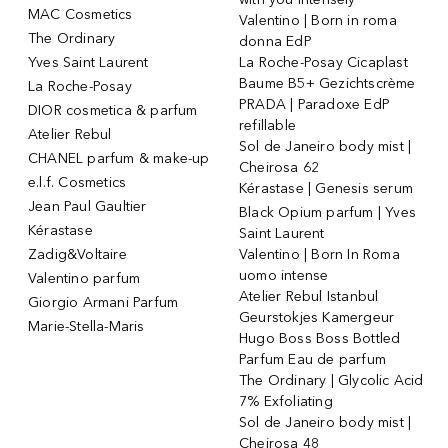
MAC Cosmetics
Valentino | Born in roma
The Ordinary
donna EdP
Yves Saint Laurent
La Roche-Posay Cicaplast
Baume B5+ Gezichtscrème
La Roche-Posay
PRADA | Paradoxe EdP
DIOR cosmetica & parfum
refillable
Atelier Rebul
Sol de Janeiro body mist |
CHANEL parfum & make-up
Cheirosa 62
e.l.f. Cosmetics
Kérastase | Genesis serum
Jean Paul Gaultier
Black Opium parfum | Yves
Kérastase
Saint Laurent
Zadig&Voltaire
Valentino | Born In Roma
uomo intense
Valentino parfum
Atelier Rebul Istanbul
Giorgio Armani Parfum
Geurstokjes Kamergeur
Marie-Stella-Maris
Hugo Boss Boss Bottled
Parfum Eau de parfum
The Ordinary | Glycolic Acid
7% Exfoliating
Sol de Janeiro body mist |
Cheirosa 48