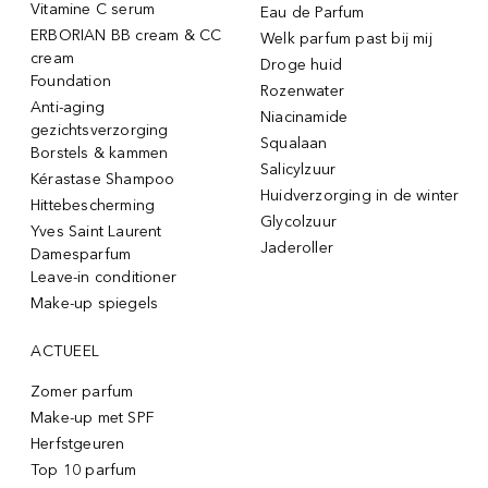
Vitamine C serum
Eau de Parfum
ERBORIAN BB cream & CC
Welk parfum past bij mij
cream
Droge huid
Foundation
Rozenwater
Anti-aging
Niacinamide
gezichtsverzorging
Squalaan
Borstels & kammen
Salicylzuur
Kérastase Shampoo
Huidverzorging in de winter
Hittebescherming
Glycolzuur
Yves Saint Laurent
Jaderoller
Damesparfum
Leave-in conditioner
Make-up spiegels
ACTUEEL
Zomer parfum
Make-up met SPF
Herfstgeuren
Top 10 parfum