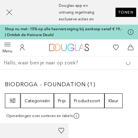
[navigation.slideout.screenreader]
Douglas-app en
ontvang regelmatig
TONEN
exclusieve acties en
kortingen
Shop nu met -15% op alle haarverzorging bij aankoop vanaf € 19,-
| Ontdek de Haircare Deals!
Naar Douglas Home
Naar Mijn W
Open menu
Naar Mijn Account
Naa
Menu
Ga terug
Zoekopdracht uitvoeren
BIODROGA - FOUNDATION
1
RESULTATEN
BIODROGA - FOUNDATION
(
1
)
Filter
Categorieën
Prijs
Productsoort
Kleur
Opmerkingen over sorteren en labels