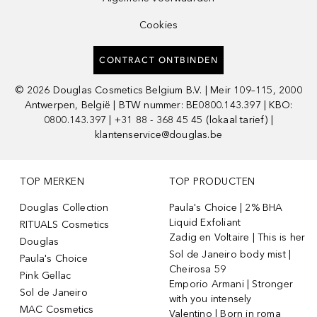
Cookies
CONTRACT ONTBINDEN
©
2026
Douglas Cosmetics Belgium B.V. | Meir 109–115, 2000
Antwerpen, België | BTW nummer: BE0800.143.397 | KBO:
0800.143.397 | +31 88 - 368 45 45 (lokaal tarief) |
klantenservice@douglas.be
TOP MERKEN
TOP PRODUCTEN
Douglas Collection
Paula's Choice | 2% BHA
Liquid Exfoliant
RITUALS Cosmetics
Zadig en Voltaire | This is her
Douglas
Sol de Janeiro body mist |
Paula's Choice
Cheirosa 59
Pink Gellac
Emporio Armani | Stronger
Sol de Janeiro
with you intensely
MAC Cosmetics
Valentino | Born in roma