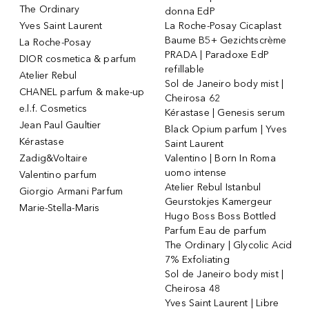
The Ordinary
donna EdP
Yves Saint Laurent
La Roche-Posay Cicaplast
Baume B5+ Gezichtscrème
La Roche-Posay
PRADA | Paradoxe EdP
DIOR cosmetica & parfum
refillable
Atelier Rebul
Sol de Janeiro body mist |
CHANEL parfum & make-up
Cheirosa 62
e.l.f. Cosmetics
Kérastase | Genesis serum
Jean Paul Gaultier
Black Opium parfum | Yves
Kérastase
Saint Laurent
Zadig&Voltaire
Valentino | Born In Roma
uomo intense
Valentino parfum
Atelier Rebul Istanbul
Giorgio Armani Parfum
Geurstokjes Kamergeur
Marie-Stella-Maris
Hugo Boss Boss Bottled
Parfum Eau de parfum
The Ordinary | Glycolic Acid
7% Exfoliating
Sol de Janeiro body mist |
Cheirosa 48
Yves Saint Laurent | Libre