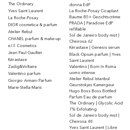
The Ordinary
donna EdP
Yves Saint Laurent
La Roche-Posay Cicaplast
Baume B5+ Gezichtscrème
La Roche-Posay
PRADA | Paradoxe EdP
DIOR cosmetica & parfum
refillable
Atelier Rebul
Sol de Janeiro body mist |
CHANEL parfum & make-up
Cheirosa 62
e.l.f. Cosmetics
Kérastase | Genesis serum
Jean Paul Gaultier
Black Opium parfum | Yves
Kérastase
Saint Laurent
Zadig&Voltaire
Valentino | Born In Roma
uomo intense
Valentino parfum
Atelier Rebul Istanbul
Giorgio Armani Parfum
Geurstokjes Kamergeur
Marie-Stella-Maris
Hugo Boss Boss Bottled
Parfum Eau de parfum
The Ordinary | Glycolic Acid
7% Exfoliating
Sol de Janeiro body mist |
Cheirosa 48
Yves Saint Laurent | Libre