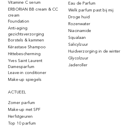
Vitamine C serum
Eau de Parfum
ERBORIAN BB cream & CC
Welk parfum past bij mij
cream
Droge huid
Foundation
Rozenwater
Anti-aging
Niacinamide
gezichtsverzorging
Squalaan
Borstels & kammen
Salicylzuur
Kérastase Shampoo
Huidverzorging in de winter
Hittebescherming
Glycolzuur
Yves Saint Laurent
Jaderoller
Damesparfum
Leave-in conditioner
Make-up spiegels
ACTUEEL
Zomer parfum
Make-up met SPF
Herfstgeuren
Top 10 parfum