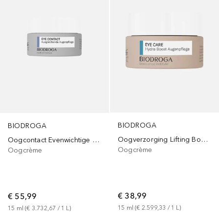
BIODROGA
BIODROGA
Oogverzorging Lifting Boost Oogbalsem
Oogcontact Evenwichtige oogzorg
Oogcrème
Oogcrème
€ 38,99
€ 55,99
15
ml
 (
€ 2.599,33
 / 
1
L
)
15
ml
 (
€ 3.732,67
 / 
1
L
)