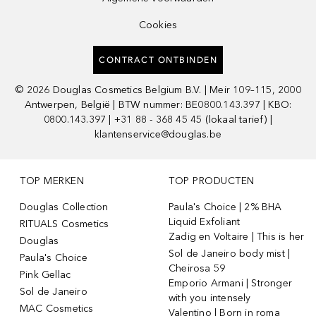
Cookies
CONTRACT ONTBINDEN
©
2026
Douglas Cosmetics Belgium B.V. | Meir 109–115, 2000
Antwerpen, België | BTW nummer: BE0800.143.397 | KBO:
0800.143.397 | +31 88 - 368 45 45 (lokaal tarief) |
klantenservice@douglas.be
TOP MERKEN
TOP PRODUCTEN
Douglas Collection
Paula's Choice | 2% BHA
Liquid Exfoliant
RITUALS Cosmetics
Zadig en Voltaire | This is her
Douglas
Sol de Janeiro body mist |
Paula's Choice
Cheirosa 59
Pink Gellac
Emporio Armani | Stronger
Sol de Janeiro
with you intensely
MAC Cosmetics
Valentino | Born in roma