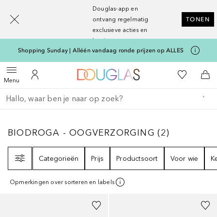
[navigation.slideout.screenreader]
Douglas-app en
ontvang regelmatig
TONEN
exclusieve acties en
kortingen
Shopping Sunday | Alléén vandaag ronde prijzen op ALLES
Naar Douglas Home
Naar Mijn W
Open menu
Naar Mijn Account
Naa
Menu
Ga terug
Zoekopdracht uitvoeren
BIODROGA - OOGVERZORGING
2
RESULTA
BIODROGA - OOGVERZORGING
(
2
)
Filter
Categorieën
Prijs
Productsoort
Voor wie
K
Opmerkingen over sorteren en labels