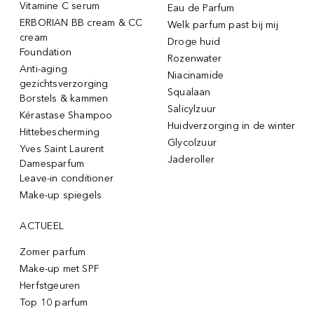
Vitamine C serum
Eau de Parfum
ERBORIAN BB cream & CC
Welk parfum past bij mij
cream
Droge huid
Foundation
Rozenwater
Anti-aging
Niacinamide
gezichtsverzorging
Squalaan
Borstels & kammen
Salicylzuur
Kérastase Shampoo
Huidverzorging in de winter
Hittebescherming
Glycolzuur
Yves Saint Laurent
Jaderoller
Damesparfum
Leave-in conditioner
Make-up spiegels
ACTUEEL
Zomer parfum
Make-up met SPF
Herfstgeuren
Top 10 parfum