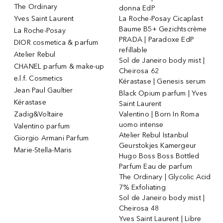
The Ordinary
donna EdP
Yves Saint Laurent
La Roche-Posay Cicaplast
Baume B5+ Gezichtscrème
La Roche-Posay
PRADA | Paradoxe EdP
DIOR cosmetica & parfum
refillable
Atelier Rebul
Sol de Janeiro body mist |
CHANEL parfum & make-up
Cheirosa 62
e.l.f. Cosmetics
Kérastase | Genesis serum
Jean Paul Gaultier
Black Opium parfum | Yves
Kérastase
Saint Laurent
Zadig&Voltaire
Valentino | Born In Roma
uomo intense
Valentino parfum
Atelier Rebul Istanbul
Giorgio Armani Parfum
Geurstokjes Kamergeur
Marie-Stella-Maris
Hugo Boss Boss Bottled
Parfum Eau de parfum
The Ordinary | Glycolic Acid
7% Exfoliating
Sol de Janeiro body mist |
Cheirosa 48
Yves Saint Laurent | Libre