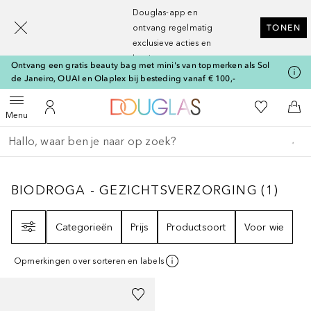
[navigation.slideout.screenreader]
Douglas-app en
ontvang regelmatig
TONEN
exclusieve acties en
kortingen
Ontvang een gratis beauty bag met mini's van topmerken als Sol
de Janeiro, OUAI en Olaplex bij besteding vanaf € 100,-
Naar Douglas Home
Naar Mijn W
Open menu
Naar Mijn Account
Naa
Menu
Ga terug
Zoekopdracht uitvoeren
BIODROGA - GEZICHTSVERZORGING
1
RES
BIODROGA - GEZICHTSVERZORGING
(
1
)
Filter
Categorieën
Prijs
Productsoort
Voor wie
Opmerkingen over sorteren en labels