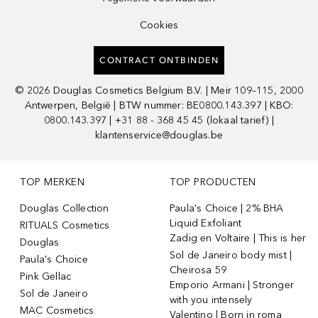
Cookies
CONTRACT ONTBINDEN
©
2026
Douglas Cosmetics Belgium B.V. | Meir 109–115, 2000
Antwerpen, België | BTW nummer: BE0800.143.397 | KBO:
0800.143.397 | +31 88 - 368 45 45 (lokaal tarief) |
klantenservice@douglas.be
TOP MERKEN
TOP PRODUCTEN
Douglas Collection
Paula's Choice | 2% BHA
Liquid Exfoliant
RITUALS Cosmetics
Zadig en Voltaire | This is her
Douglas
Sol de Janeiro body mist |
Paula's Choice
Cheirosa 59
Pink Gellac
Emporio Armani | Stronger
Sol de Janeiro
with you intensely
MAC Cosmetics
Valentino | Born in roma