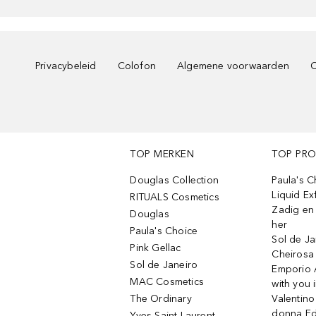
Privacybeleid
Colofon
Algemene voorwaarden
C
TOP MERKEN
TOP PR
Douglas Collection
Paula's 
Liquid Ex
RITUALS Cosmetics
Zadig en V
Douglas
her
Paula's Choice
Sol de Ja
Pink Gellac
Cheirosa
Sol de Janeiro
Emporio 
MAC Cosmetics
with you 
The Ordinary
Valentino
donna E
Yves Saint Laurent