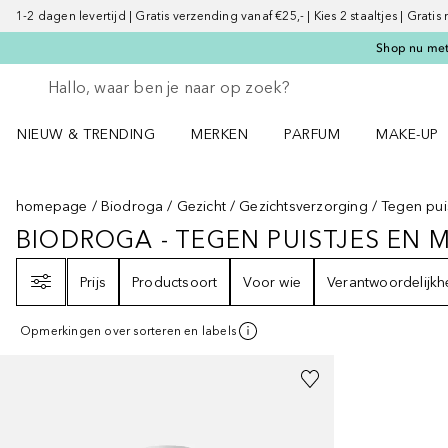
1-2 dagen levertijd | Gratis verzending vanaf €25,- | Kies 2 staaltjes | Gratis
Shop nu met 
Ga terug
Zoekopdracht uitvoeren
NIEUW & TRENDING
MERKEN
PARFUM
MAKE-UP
Open NIEUW & TRENDING menu
Open MERKEN menu
Open PARFUM menu
Open MAK
homepage
Biodroga
Gezicht
Gezichtsverzorging
Tegen pui
BIODROGA - TEGEN PUISTJES EN 
BIODROGA - TEGEN PUISTJES EN
Filter
Prijs
Productsoort
Voor wie
Verantwoordelijkh
Opmerkingen over sorteren en labels