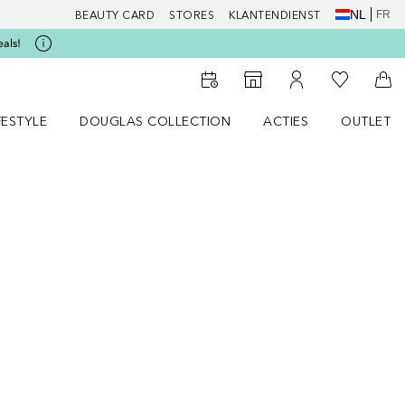
NL
FR
BEAUTY CARD
STORES
KLANTENDIENST
eals!
Naar Mijn W
Naar Storefinder
Naar Mijn Account
Naa
FESTYLE
DOUGLAS COLLECTION
ACTIES
OUTLET
enu
en LIFESTYLE menu
Open DOUGLAS COLLECTION menu
Open ACTIES menu