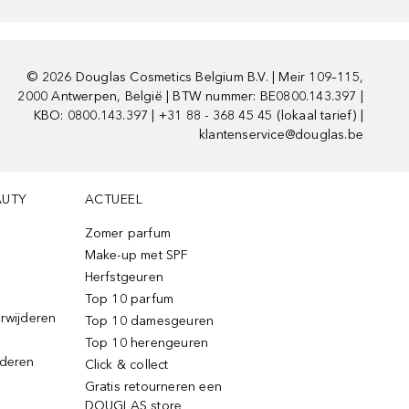
©
2026
Douglas Cosmetics Belgium B.V. | Meir 109–115,
2000 Antwerpen, België | BTW nummer: BE0800.143.397 |
KBO: 0800.143.397 | +31 88 - 368 45 45 (lokaal tarief) |
klantenservice@douglas.be
AUTY
ACTUEEL
Zomer parfum
Make-up met SPF
Herfstgeuren
Top 10 parfum
erwijderen
Top 10 damesgeuren
Top 10 herengeuren
jderen
Click & collect
Gratis retourneren een
DOUGLAS store