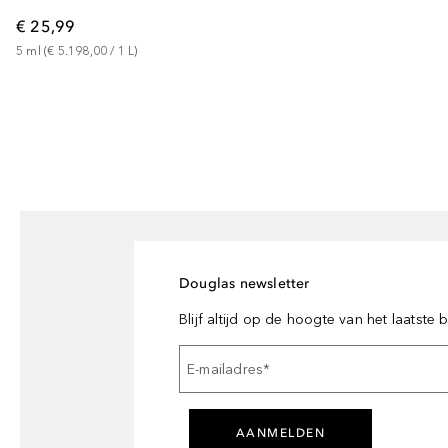
€ 25,99
5
ml
 (
€ 5.198,00
 / 
1
L
)
Douglas newsletter
Blijf altijd op de hoogte van het laatste
E-mailadres
*
AANMELDEN