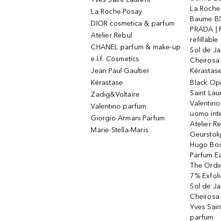
La Roche
La Roche-Posay
Baume B5
DIOR cosmetica & parfum
PRADA | 
Atelier Rebul
refillable
CHANEL parfum & make-up
Sol de Ja
e.l.f. Cosmetics
Cheirosa
Jean Paul Gaultier
Kérastas
Kérastase
Black Op
Saint Lau
Zadig&Voltaire
Valentino
Valentino parfum
uomo int
Giorgio Armani Parfum
Atelier R
Marie-Stella-Maris
Geurstok
Hugo Bos
Parfum E
The Ordin
7% Exfoli
Sol de Ja
Cheirosa
Yves Sain
parfum