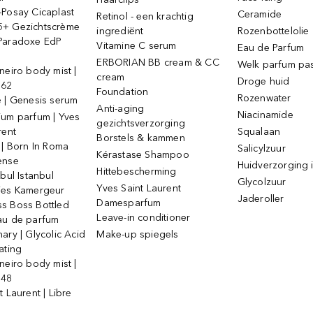
-Posay Cicaplast
Ceramide
Retinol - een krachtig
+ Gezichtscrème
ingrediënt
Rozenbottelolie
Paradoxe EdP
Vitamine C serum
Eau de Parfum
ERBORIAN BB cream & CC
Welk parfum past
neiro body mist |
cream
Droge huid
 62
Foundation
Rozenwater
e | Genesis serum
Anti-aging
Niacinamide
ium parfum | Yves
gezichtsverzorging
rent
Squalaan
Borstels & kammen
 | Born In Roma
Salicylzuur
Kérastase Shampoo
ense
Huidverzorging i
Hittebescherming
ebul Istanbul
Glycolzuur
Yves Saint Laurent
jes Kamergeur
Jaderoller
Damesparfum
s Boss Bottled
Leave-in conditioner
au de parfum
ary | Glycolic Acid
Make-up spiegels
ating
neiro body mist |
 48
t Laurent | Libre