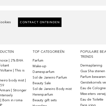
ookies
CONTRACT ONTBINDEN
ODUCTEN
TOP CATEGORIEËN
POPULAIRE BE
TRENDS
Choice | 2% BHA
Parfum
foliant
Dermaplaning
Make-up
oltaire | This is
Gua Sha stenen
Damesparfum
Parfum bewaren
Sol de Janeiro Parfum
neiro body mist |
Gerstekorrels v
Beauty Sale
 59
Eau de Cologne
Sol de Janeiro Body mist
Armani | Stronger
Mee-eters verwi
Herenparfum
intensely
Eau de Toilette
 | Born in roma
Beauty gift sets
dP
Face icing
Haarclips