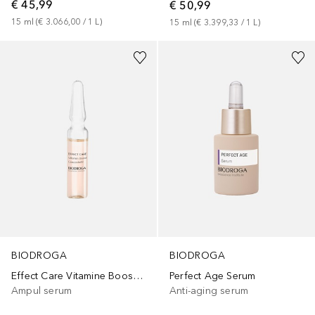
€ 45,99
€ 50,99
15
ml
 (
€ 3.066,00
 / 
1
L
)
15
ml
 (
€ 3.399,33
 / 
1
L
)
BIODROGA
BIODROGA
Effect Care Vitamine Boost Ampul
Perfect Age Serum
Ampul serum
Anti-aging serum