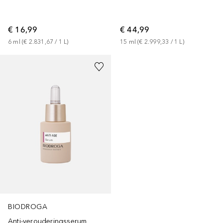
€ 16,99
€ 44,99
6
ml
 (
€ 2.831,67
 / 
1
L
)
15
ml
 (
€ 2.999,33
 / 
1
L
)
BIODROGA
Anti-verouderingsserum