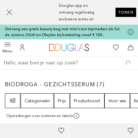
[navigation.slideout.screenreader]
Douglas-app en
ontvang regelmatig
TONEN
exclusieve acties en
kortingen
Ontvang een gratis beauty bag met mini's van topmerken als Sol
de Janeiro, OUAI en Olaplex bij besteding vanaf € 100,-
Naar Douglas Home
Naar Mijn W
Open menu
Naar Mijn Account
Naa
Menu
Ga terug
Zoekopdracht uitvoeren
BIODROGA - GEZICHTSSERUM
7
RESULTAT
BIODROGA - GEZICHTSSERUM
(
7
)
Filter
Categorieën
Prijs
Productsoort
Voor wie
K
Opmerkingen over sorteren en labels