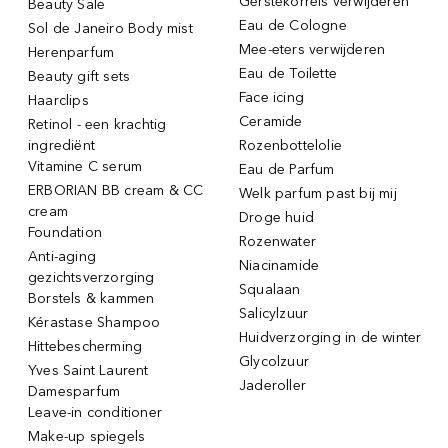
Gerstekorrels verwijderen
Beauty Sale
Eau de Cologne
Sol de Janeiro Body mist
Mee-eters verwijderen
Herenparfum
Eau de Toilette
Beauty gift sets
Face icing
Haarclips
Ceramide
Retinol - een krachtig
ingrediënt
Rozenbottelolie
Vitamine C serum
Eau de Parfum
ERBORIAN BB cream & CC
Welk parfum past bij mij
cream
Droge huid
Foundation
Rozenwater
Anti-aging
Niacinamide
gezichtsverzorging
Squalaan
Borstels & kammen
Salicylzuur
Kérastase Shampoo
Huidverzorging in de winter
Hittebescherming
Glycolzuur
Yves Saint Laurent
Jaderoller
Damesparfum
Leave-in conditioner
Make-up spiegels