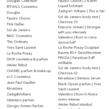
Douglas Collection
Paula's Choice | 2% BHA
Liquid Exfoliant
RITUALS Cosmetics
Zadig en Voltaire | This is her
Douglas
Sol de Janeiro body mist |
Paula's Choice
Cheirosa 59
Pink Gellac
Emporio Armani | Stronger
Sol de Janeiro
with you intensely
MAC Cosmetics
Valentino | Born in roma
The Ordinary
donna EdP
Yves Saint Laurent
La Roche-Posay Cicaplast
Baume B5+ Gezichtscrème
La Roche-Posay
PRADA | Paradoxe EdP
DIOR cosmetica & parfum
refillable
Atelier Rebul
Sol de Janeiro body mist |
CHANEL parfum & make-up
Cheirosa 62
e.l.f. Cosmetics
Kérastase | Genesis serum
Jean Paul Gaultier
Black Opium parfum | Yves
Kérastase
Saint Laurent
Zadig&Voltaire
Valentino | Born In Roma
uomo intense
Valentino parfum
Atelier Rebul Istanbul
Giorgio Armani Parfum