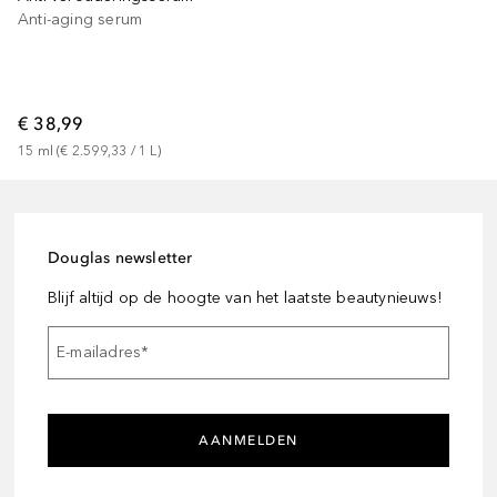
Anti-aging serum
€ 38,99
15
ml
 (
€ 2.599,33
 / 
1
L
)
Douglas newsletter
Blijf altijd op de hoogte van het laatste beautynieuws!
E-mailadres
*
AANMELDEN