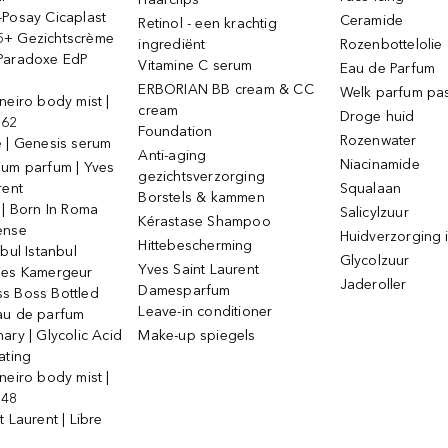
-Posay Cicaplast
Ceramide
Retinol - een krachtig
+ Gezichtscrème
ingrediënt
Rozenbottelolie
Paradoxe EdP
Vitamine C serum
Eau de Parfum
ERBORIAN BB cream & CC
Welk parfum past
neiro body mist |
cream
Droge huid
 62
Foundation
Rozenwater
e | Genesis serum
Anti-aging
Niacinamide
ium parfum | Yves
gezichtsverzorging
rent
Squalaan
Borstels & kammen
 | Born In Roma
Salicylzuur
Kérastase Shampoo
ense
Huidverzorging i
Hittebescherming
ebul Istanbul
Glycolzuur
Yves Saint Laurent
jes Kamergeur
Jaderoller
Damesparfum
s Boss Bottled
Leave-in conditioner
au de parfum
ary | Glycolic Acid
Make-up spiegels
ating
neiro body mist |
 48
t Laurent | Libre