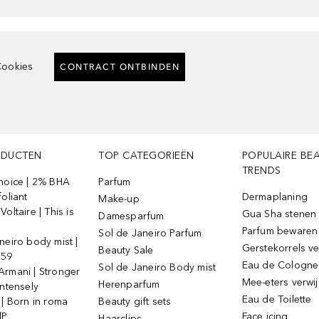
ookies
CONTRACT ONTBINDEN
ODUCTEN
TOP CATEGORIEËN
POPULAIRE BE
TRENDS
Choice | 2% BHA
Parfum
foliant
Dermaplaning
Make-up
oltaire | This is
Gua Sha stenen
Damesparfum
Parfum bewaren
Sol de Janeiro Parfum
neiro body mist |
Gerstekorrels v
Beauty Sale
 59
Eau de Cologne
Sol de Janeiro Body mist
Armani | Stronger
Mee-eters verwi
Herenparfum
intensely
Eau de Toilette
 | Born in roma
Beauty gift sets
dP
Face icing
Haarclips