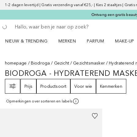
1-2 dagen levertijd | Gratis verzending vanaf €25,- | Kies 2 staaltjes | Gratis
Ontvang een gratis beauty
Ga terug
Zoekopdracht uitvoeren
NIEUW & TRENDING
MERKEN
PARFUM
MAKE-UP
Open NIEUW & TRENDING menu
Open MERKEN menu
Open PARFUM menu
Open MAK
homepage
Biodroga
Gezicht
Gezichtsmasker
Hydraterend 
BIODROGA - HYDRATEREND MASK
BIODROGA - HYDRATEREND MAS
Filter
Prijs
Productsoort
Voor wie
Kenmerken
Opmerkingen over sorteren en labels