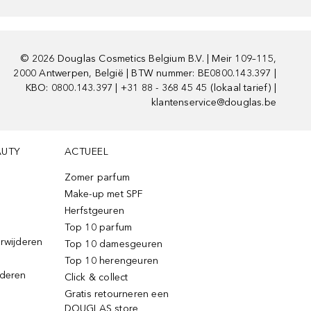
©
2026
Douglas Cosmetics Belgium B.V. | Meir 109–115,
2000 Antwerpen, België | BTW nummer: BE0800.143.397 |
KBO: 0800.143.397 | +31 88 - 368 45 45 (lokaal tarief) |
klantenservice@douglas.be
AUTY
ACTUEEL
Zomer parfum
Make-up met SPF
Herfstgeuren
Top 10 parfum
erwijderen
Top 10 damesgeuren
Top 10 herengeuren
jderen
Click & collect
Gratis retourneren een
DOUGLAS store