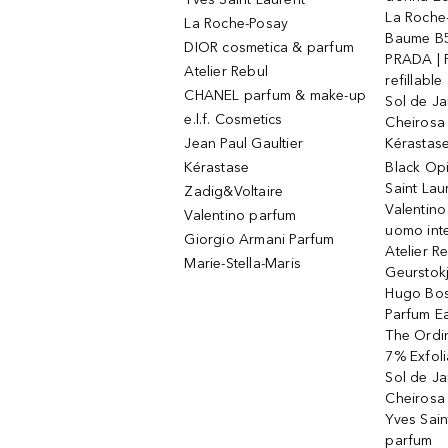
La Roche
La Roche-Posay
Baume B5
DIOR cosmetica & parfum
PRADA | 
Atelier Rebul
refillable
CHANEL parfum & make-up
Sol de Ja
e.l.f. Cosmetics
Cheirosa
Jean Paul Gaultier
Kérastas
Kérastase
Black Op
Saint Lau
Zadig&Voltaire
Valentino
Valentino parfum
uomo int
Giorgio Armani Parfum
Atelier R
Marie-Stella-Maris
Geurstok
Hugo Bos
Parfum E
The Ordin
7% Exfoli
Sol de Ja
Cheirosa
Yves Sain
parfum