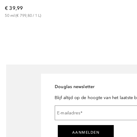
€ 39,99
50
ml
 (
€ 799,80
 / 
1
L
)
Douglas newsletter
Blijf altijd op de hoogte van het laatste
E-mailadres
*
AANMELDEN