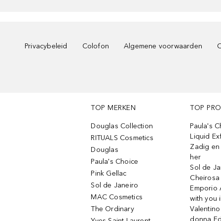
Privacybeleid
Colofon
Algemene voorwaarden
C
TOP MERKEN
TOP PR
Douglas Collection
Paula's 
Liquid Ex
RITUALS Cosmetics
Zadig en V
Douglas
her
Paula's Choice
Sol de Ja
Pink Gellac
Cheirosa
Sol de Janeiro
Emporio 
MAC Cosmetics
with you 
The Ordinary
Valentino
donna E
Yves Saint Laurent