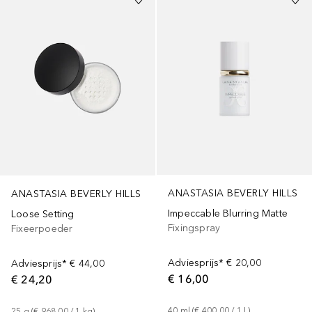
ANASTASIA BEVERLY HILLS
ANASTASIA BEVERLY HILLS
Impeccable Blurring Matte
Loose Setting
Fixingspray
Fixeerpoeder
Adviesprijs*
€ 20,00
Adviesprijs*
€ 44,00
€ 16,00
€ 24,20
40
ml
 (
€ 400,00
 / 
1
L
)
25
g
 (
€ 968,00
 / 
1
kg
)