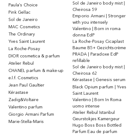
Sol de Janeiro body mist |
Paula's Choice
Cheirosa 59
Pink Gellac
Emporio Armani | Stronger
Sol de Janeiro
with you intensely
MAC Cosmetics
Valentino | Born in roma
The Ordinary
donna EdP
Yves Saint Laurent
La Roche-Posay Cicaplast
Baume B5+ Gezichtscrème
La Roche-Posay
PRADA | Paradoxe EdP
DIOR cosmetica & parfum
refillable
Atelier Rebul
Sol de Janeiro body mist |
CHANEL parfum & make-up
Cheirosa 62
e.l.f. Cosmetics
Kérastase | Genesis serum
Jean Paul Gaultier
Black Opium parfum | Yves
Kérastase
Saint Laurent
Zadig&Voltaire
Valentino | Born In Roma
uomo intense
Valentino parfum
Atelier Rebul Istanbul
Giorgio Armani Parfum
Geurstokjes Kamergeur
Marie-Stella-Maris
Hugo Boss Boss Bottled
Parfum Eau de parfum