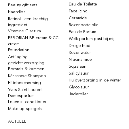
Eau de Toilette
Beauty gift sets
Face icing
Haarclips
Ceramide
Retinol - een krachtig
ingrediënt
Rozenbottelolie
Vitamine C serum
Eau de Parfum
ERBORIAN BB cream & CC
Welk parfum past bij mij
cream
Droge huid
Foundation
Rozenwater
Anti-aging
Niacinamide
gezichtsverzorging
Squalaan
Borstels & kammen
Salicylzuur
Kérastase Shampoo
Huidverzorging in de winter
Hittebescherming
Glycolzuur
Yves Saint Laurent
Jaderoller
Damesparfum
Leave-in conditioner
Make-up spiegels
ACTUEEL