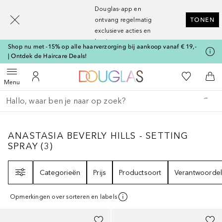
[navigation.slideout.screenreader]
Douglas-app en
ontvang regelmatig
TONEN
exclusieve acties en
kortingen
Shop nu met -15% op alle haarverzorging bij aankoop vanaf € 19,-
| Ontdek de Haircare Deals!
Naar Douglas Home
Naar Mijn W
Open menu
Naar Mijn Account
Naa
Menu
Ga terug
Zoekopdracht uitvoeren
ANASTASIA BEVERLY HILLS - SETTING SPR
ANASTASIA BEVERLY HILLS - SETTING
SPRAY
(
3
)
Filter
Categorieën
Prijs
Productsoort
Verantwoordel
Opmerkingen over sorteren en labels