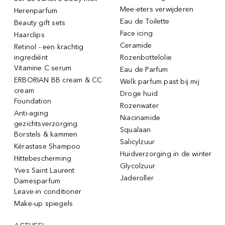
Mee-eters verwijderen
Herenparfum
Eau de Toilette
Beauty gift sets
Face icing
Haarclips
Ceramide
Retinol - een krachtig
ingrediënt
Rozenbottelolie
Vitamine C serum
Eau de Parfum
ERBORIAN BB cream & CC
Welk parfum past bij mij
cream
Droge huid
Foundation
Rozenwater
Anti-aging
Niacinamide
gezichtsverzorging
Squalaan
Borstels & kammen
Salicylzuur
Kérastase Shampoo
Huidverzorging in de winter
Hittebescherming
Glycolzuur
Yves Saint Laurent
Jaderoller
Damesparfum
Leave-in conditioner
Make-up spiegels