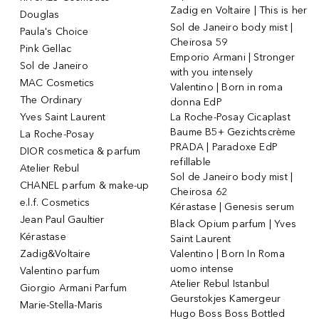
Zadig en Voltaire | This is her
Douglas
Sol de Janeiro body mist |
Paula's Choice
Cheirosa 59
Pink Gellac
Emporio Armani | Stronger
Sol de Janeiro
with you intensely
MAC Cosmetics
Valentino | Born in roma
The Ordinary
donna EdP
Yves Saint Laurent
La Roche-Posay Cicaplast
Baume B5+ Gezichtscrème
La Roche-Posay
PRADA | Paradoxe EdP
DIOR cosmetica & parfum
refillable
Atelier Rebul
Sol de Janeiro body mist |
CHANEL parfum & make-up
Cheirosa 62
e.l.f. Cosmetics
Kérastase | Genesis serum
Jean Paul Gaultier
Black Opium parfum | Yves
Kérastase
Saint Laurent
Zadig&Voltaire
Valentino | Born In Roma
uomo intense
Valentino parfum
Atelier Rebul Istanbul
Giorgio Armani Parfum
Geurstokjes Kamergeur
Marie-Stella-Maris
Hugo Boss Boss Bottled