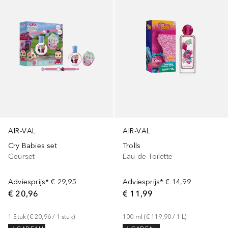
AIR-VAL
AIR-VAL
Cry Babies set
Trolls
Geurset
Eau de Toilette
Adviesprijs*
€ 29,95
Adviesprijs*
€ 14,99
€ 20,96
€ 11,99
1
Stuk
 (
€ 20,96
 / 
1
stuk
)
100
ml
 (
€ 119,90
 / 
1
L
)