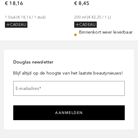
€ 18,16
€ 8,45
1
Stuk
 (
€ 18,16
 / 
1
stuk
)
200
ml
 (
€ 42,25
 / 
1
L
)
CADEAU
CADEAU
Binnenkort weer leverbaar
Douglas newsletter
Blijf altijd op de hoogte van het laatste beautynieuws!
E-mailadres
*
AANMELDEN