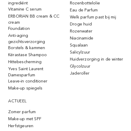
ingrediënt
Rozenbottelolie
Vitamine C serum
Eau de Parfum
ERBORIAN BB cream & CC
Welk parfum past bij mij
cream
Droge huid
Foundation
Rozenwater
Anti-aging
Niacinamide
gezichtsverzorging
Squalaan
Borstels & kammen
Salicylzuur
Kérastase Shampoo
Huidverzorging in de winter
Hittebescherming
Glycolzuur
Yves Saint Laurent
Jaderoller
Damesparfum
Leave-in conditioner
Make-up spiegels
ACTUEEL
Zomer parfum
Make-up met SPF
Herfstgeuren