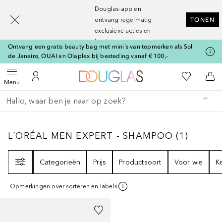
[navigation.slideout.screenreader]
Douglas-app en
ontvang regelmatig
TONEN
exclusieve acties en
kortingen
Ontvang een gratis beauty bag met mini's van topmerken als Sol
de Janeiro, OUAI en Olaplex bij besteding vanaf € 100,-
Naar Douglas Home
Naar Mijn W
Open menu
Naar Mijn Account
Naa
Menu
Ga terug
Zoekopdracht uitvoeren
L´ORÉAL MEN EXPERT - SHAMPOO
1
RESUL
L´ORÉAL MEN EXPERT - SHAMPOO
(
1
)
Filter
Categorieën
Prijs
Productsoort
Voor wie
K
Opmerkingen over sorteren en labels