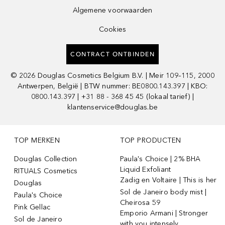
Algemene voorwaarden
Cookies
CONTRACT ONTBINDEN
©
2026
Douglas Cosmetics Belgium B.V. | Meir 109–115, 2000
Antwerpen, België | BTW nummer: BE0800.143.397 | KBO:
0800.143.397 | +31 88 - 368 45 45 (lokaal tarief) |
klantenservice@douglas.be
TOP MERKEN
TOP PRODUCTEN
Douglas Collection
Paula's Choice | 2% BHA
Liquid Exfoliant
RITUALS Cosmetics
Zadig en Voltaire | This is her
Douglas
Sol de Janeiro body mist |
Paula's Choice
Cheirosa 59
Pink Gellac
Emporio Armani | Stronger
Sol de Janeiro
with you intensely