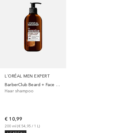
L´ORÉAL MEN EXPERT
BarberClub Beard + Face + Hair Wash
Haar shampoo
€ 10,99
200
ml
 (
€ 54,95
 / 
1
L
)