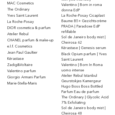
MAC Cosmetics
Valentino | Born in roma
The Ordinary
donna EdP
Yves Saint Laurent
La Roche-Posay Cicaplast
Baume B5+ Gezichtscrème
La Roche-Posay
PRADA | Paradoxe EdP
DIOR cosmetica & parfum
refillable
Atelier Rebul
Sol de Janeiro body mist |
CHANEL parfum & make-up
Cheirosa 62
e.l.f. Cosmetics
Kérastase | Genesis serum
Jean Paul Gaultier
Black Opium parfum | Yves
Kérastase
Saint Laurent
Zadig&Voltaire
Valentino | Born In Roma
uomo intense
Valentino parfum
Atelier Rebul Istanbul
Giorgio Armani Parfum
Geurstokjes Kamergeur
Marie-Stella-Maris
Hugo Boss Boss Bottled
Parfum Eau de parfum
The Ordinary | Glycolic Acid
7% Exfoliating
Sol de Janeiro body mist |
Cheirosa 48