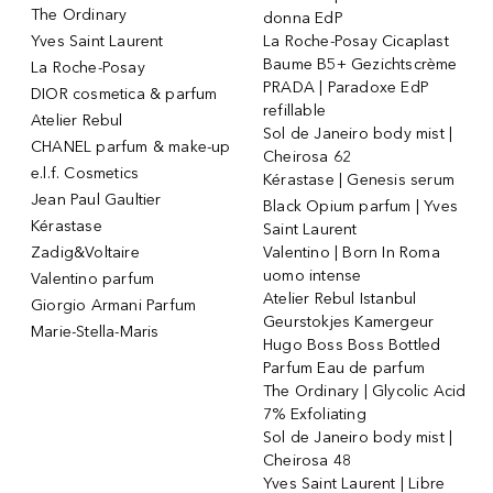
The Ordinary
donna EdP
Yves Saint Laurent
La Roche-Posay Cicaplast
Baume B5+ Gezichtscrème
La Roche-Posay
PRADA | Paradoxe EdP
DIOR cosmetica & parfum
refillable
Atelier Rebul
Sol de Janeiro body mist |
CHANEL parfum & make-up
Cheirosa 62
e.l.f. Cosmetics
Kérastase | Genesis serum
Jean Paul Gaultier
Black Opium parfum | Yves
Kérastase
Saint Laurent
Zadig&Voltaire
Valentino | Born In Roma
uomo intense
Valentino parfum
Atelier Rebul Istanbul
Giorgio Armani Parfum
Geurstokjes Kamergeur
Marie-Stella-Maris
Hugo Boss Boss Bottled
Parfum Eau de parfum
The Ordinary | Glycolic Acid
7% Exfoliating
Sol de Janeiro body mist |
Cheirosa 48
Yves Saint Laurent | Libre