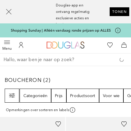
[navigation.slideout.screenreader]
Douglas-app en
ontvang regelmatig
TONEN
exclusieve acties en
kortingen
Shopping Sunday | Alléén vandaag ronde prijzen op ALLES
Naar Douglas Home
Naar Mijn W
Open menu
Naar Mijn Account
Naa
Menu
Ga terug
Zoekopdracht uitvoeren
BOUCHERON
2
RESULTATEN
BOUCHERON
(
2
)
Filter
Categorieën
Prijs
Productsoort
Voor wie
G
Opmerkingen over sorteren en labels