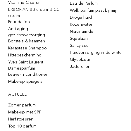
Vitamine C serum
Eau de Parfum
ERBORIAN BB cream & CC
Welk parfum past bij mij
cream
Droge huid
Foundation
Rozenwater
Anti-aging
Niacinamide
gezichtsverzorging
Squalaan
Borstels & kammen
Salicylzuur
Kérastase Shampoo
Huidverzorging in de winter
Hittebescherming
Glycolzuur
Yves Saint Laurent
Jaderoller
Damesparfum
Leave-in conditioner
Make-up spiegels
ACTUEEL
Zomer parfum
Make-up met SPF
Herfstgeuren
Top 10 parfum