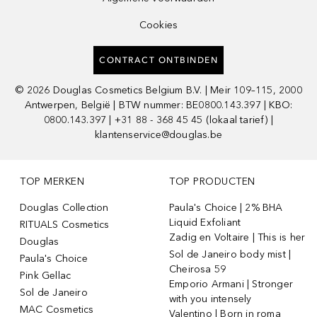
Cookies
CONTRACT ONTBINDEN
©
2026
Douglas Cosmetics Belgium B.V. | Meir 109–115, 2000
Antwerpen, België | BTW nummer: BE0800.143.397 | KBO:
0800.143.397 | +31 88 - 368 45 45 (lokaal tarief) |
klantenservice@douglas.be
TOP MERKEN
TOP PRODUCTEN
Douglas Collection
Paula's Choice | 2% BHA
Liquid Exfoliant
RITUALS Cosmetics
Zadig en Voltaire | This is her
Douglas
Sol de Janeiro body mist |
Paula's Choice
Cheirosa 59
Pink Gellac
Emporio Armani | Stronger
Sol de Janeiro
with you intensely
MAC Cosmetics
Valentino | Born in roma