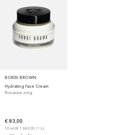
BOBBI BROWN
Hydrating Face Cream
Rosacea zorg
€ 83,00
50
ml
 (
€ 1.660,00
 / 
1
L
)