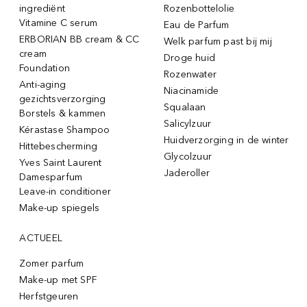
ingrediënt
Rozenbottelolie
Vitamine C serum
Eau de Parfum
ERBORIAN BB cream & CC
Welk parfum past bij mij
cream
Droge huid
Foundation
Rozenwater
Anti-aging
Niacinamide
gezichtsverzorging
Squalaan
Borstels & kammen
Salicylzuur
Kérastase Shampoo
Huidverzorging in de winter
Hittebescherming
Glycolzuur
Yves Saint Laurent
Jaderoller
Damesparfum
Leave-in conditioner
Make-up spiegels
ACTUEEL
Zomer parfum
Make-up met SPF
Herfstgeuren