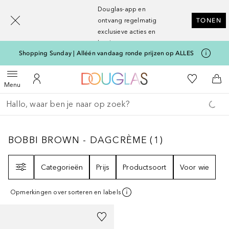
[navigation.slideout.screenreader]
Douglas-app en
ontvang regelmatig
TONEN
exclusieve acties en
kortingen
Shopping Sunday | Alléén vandaag ronde prijzen op ALLES
Naar Douglas Home
Naar Mijn W
Open menu
Naar Mijn Account
Naa
Menu
Ga terug
Zoekopdracht uitvoeren
BOBBI BROWN - DAGCRÈME
1
RESULTATEN
BOBBI BROWN - DAGCRÈME
(
1
)
Filter
Categorieën
Prijs
Productsoort
Voor wie
Opmerkingen over sorteren en labels