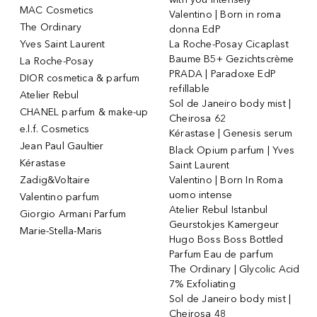
MAC Cosmetics
Valentino | Born in roma
The Ordinary
donna EdP
Yves Saint Laurent
La Roche-Posay Cicaplast
Baume B5+ Gezichtscrème
La Roche-Posay
PRADA | Paradoxe EdP
DIOR cosmetica & parfum
refillable
Atelier Rebul
Sol de Janeiro body mist |
CHANEL parfum & make-up
Cheirosa 62
e.l.f. Cosmetics
Kérastase | Genesis serum
Jean Paul Gaultier
Black Opium parfum | Yves
Kérastase
Saint Laurent
Zadig&Voltaire
Valentino | Born In Roma
uomo intense
Valentino parfum
Atelier Rebul Istanbul
Giorgio Armani Parfum
Geurstokjes Kamergeur
Marie-Stella-Maris
Hugo Boss Boss Bottled
Parfum Eau de parfum
The Ordinary | Glycolic Acid
7% Exfoliating
Sol de Janeiro body mist |
Cheirosa 48