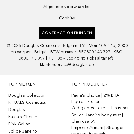
Algemene voorwaarden
Cookies
CONTRACT ONTBINDEN
©
2026
Douglas Cosmetics Belgium B.V. | Meir 109–115, 2000
Antwerpen, België | BTW nummer: BE0800.143.397 | KBO:
0800.143.397 | +31 88 - 368 45 45 (lokaal tarief) |
klantenservice@douglas.be
TOP MERKEN
TOP PRODUCTEN
Douglas Collection
Paula's Choice | 2% BHA
Liquid Exfoliant
RITUALS Cosmetics
Zadig en Voltaire | This is her
Douglas
Sol de Janeiro body mist |
Paula's Choice
Cheirosa 59
Pink Gellac
Emporio Armani | Stronger
Sol de Janeiro
with you intensely