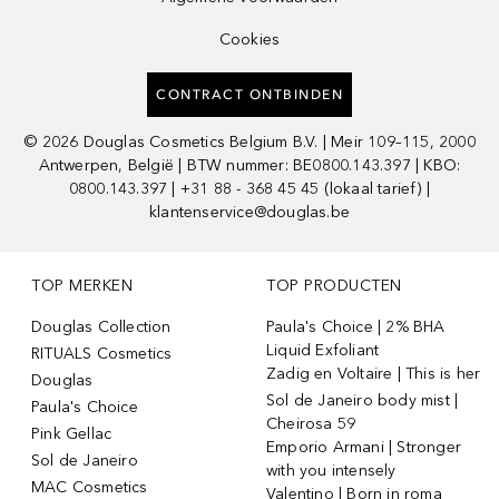
Cookies
CONTRACT ONTBINDEN
©
2026
Douglas Cosmetics Belgium B.V. | Meir 109–115, 2000
Antwerpen, België | BTW nummer: BE0800.143.397 | KBO:
0800.143.397 | +31 88 - 368 45 45 (lokaal tarief) |
klantenservice@douglas.be
TOP MERKEN
TOP PRODUCTEN
Douglas Collection
Paula's Choice | 2% BHA
Liquid Exfoliant
RITUALS Cosmetics
Zadig en Voltaire | This is her
Douglas
Sol de Janeiro body mist |
Paula's Choice
Cheirosa 59
Pink Gellac
Emporio Armani | Stronger
Sol de Janeiro
with you intensely
MAC Cosmetics
Valentino | Born in roma