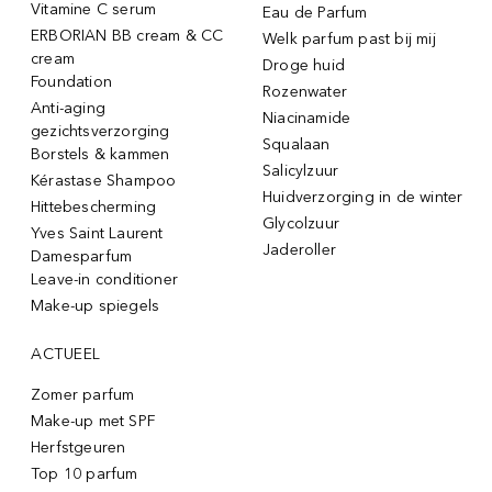
Vitamine C serum
Eau de Parfum
ERBORIAN BB cream & CC
Welk parfum past bij mij
cream
Droge huid
Foundation
Rozenwater
Anti-aging
Niacinamide
gezichtsverzorging
Squalaan
Borstels & kammen
Salicylzuur
Kérastase Shampoo
Huidverzorging in de winter
Hittebescherming
Glycolzuur
Yves Saint Laurent
Jaderoller
Damesparfum
Leave-in conditioner
Make-up spiegels
ACTUEEL
Zomer parfum
Make-up met SPF
Herfstgeuren
Top 10 parfum