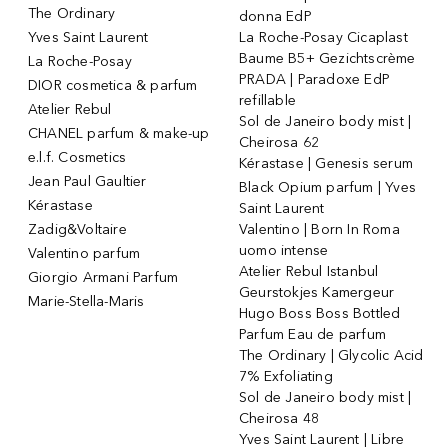
The Ordinary
donna EdP
Yves Saint Laurent
La Roche-Posay Cicaplast
Baume B5+ Gezichtscrème
La Roche-Posay
PRADA | Paradoxe EdP
DIOR cosmetica & parfum
refillable
Atelier Rebul
Sol de Janeiro body mist |
CHANEL parfum & make-up
Cheirosa 62
e.l.f. Cosmetics
Kérastase | Genesis serum
Jean Paul Gaultier
Black Opium parfum | Yves
Kérastase
Saint Laurent
Zadig&Voltaire
Valentino | Born In Roma
uomo intense
Valentino parfum
Atelier Rebul Istanbul
Giorgio Armani Parfum
Geurstokjes Kamergeur
Marie-Stella-Maris
Hugo Boss Boss Bottled
Parfum Eau de parfum
The Ordinary | Glycolic Acid
7% Exfoliating
Sol de Janeiro body mist |
Cheirosa 48
Yves Saint Laurent | Libre