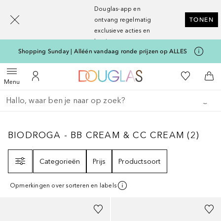
[navigation.slideout.screenreader]
Douglas-app en
ontvang regelmatig
TONEN
exclusieve acties en
kortingen
Shopping Sunday | Alléén vandaag ronde prijzen op ALLES
Naar Douglas Home
Naar Mijn W
Open menu
Naar Mijn Account
Naa
Menu
Ga terug
Zoekopdracht uitvoeren
BIODROGA - BB CREAM & CC CREAM
2
RES
BIODROGA - BB CREAM & CC CREAM
(
2
)
Filter
Categorieën
Prijs
Productsoort
Opmerkingen over sorteren en labels