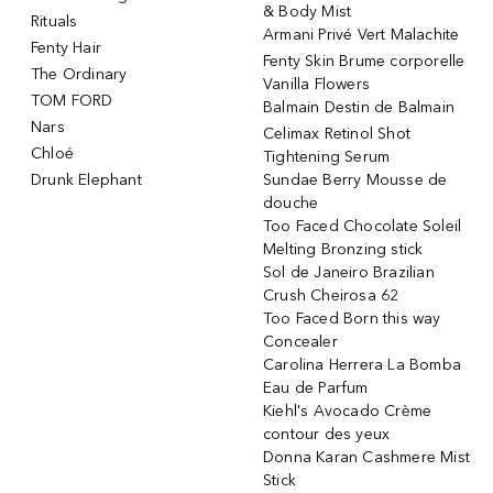
& Body Mist
Rituals
Armani Privé Vert Malachite
Fenty Hair
Fenty Skin Brume corporelle
The Ordinary
Vanilla Flowers
TOM FORD
Balmain Destin de Balmain
Nars
Celimax Retinol Shot
Chloé
Tightening Serum
Drunk Elephant
Sundae Berry Mousse de
douche
Too Faced Chocolate Soleil
Melting Bronzing stick
Sol de Janeiro Brazilian
Crush Cheirosa 62
Too Faced Born this way
Concealer
Carolina Herrera La Bomba
Eau de Parfum
Kiehl's Avocado Crème
contour des yeux
Donna Karan Cashmere Mist
Stick