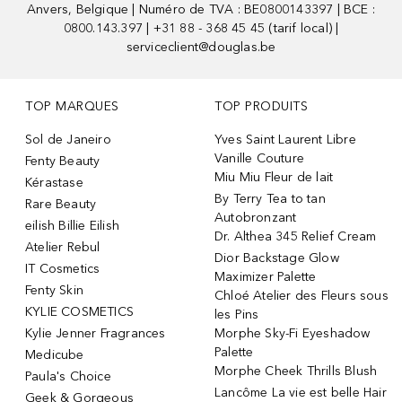
Anvers, Belgique | Numéro de TVA : BE0800143397 | BCE :
0800.143.397 | +31 88 - 368 45 45 (tarif local) |
serviceclient@douglas.be
TOP MARQUES
TOP PRODUITS
Sol de Janeiro
Yves Saint Laurent Libre
Vanille Couture
Fenty Beauty
Miu Miu Fleur de lait
Kérastase
By Terry Tea to tan
Rare Beauty
Autobronzant
eilish Billie Eilish
Dr. Althea 345 Relief Cream
Atelier Rebul
Dior Backstage Glow
IT Cosmetics
Maximizer Palette
Fenty Skin
Chloé Atelier des Fleurs sous
KYLIE COSMETICS
les Pins
Kylie Jenner Fragrances
Morphe Sky-Fi Eyeshadow
Palette
Medicube
Morphe Cheek Thrills Blush
Paula's Choice
Lancôme La vie est belle Hair
Geek & Gorgeous