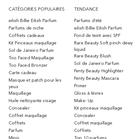
CATÉGORIES POPULAIRES
TENDANCE
eilish Billie Eilish Parfum
Parfums d'été
Parfums de niche
eilish Billie Eilish Parfum
Coffrets cadeaux
Fond de teint avec SPF
Kit Pinceaux maquillage
Rare Beauty Soft pinch dewy
liquid
Sol de Janeiro Parfum
Rare Beauty Blush
Too Faced Maquillage
Sol de Janeiro Parfum
Too Faced Bronzer
Fenty Beauty Highlighter
Carte cadeau
Fenty Beauty Mascara
Masque et patch pour les
Primer
yeux
Maquillage
Gloss à lèvres
Huile nettoyante visage
Make- Up
Concealer
Kit pinceaux maquillage
Coffret maquillage
Concealer
Coffrets
Coffret maquillage
Parfum
Coffrets
Minis
Top 10 parfums