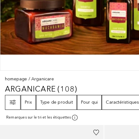
homepage
Arganicare
ARGANICARE
(
108
)
ARGANICARE
108
RÉSULTATS
Filtre
Prix
Type de produit
Pour qui
Caractéristique
Remarques sur le tri et les étiquettes