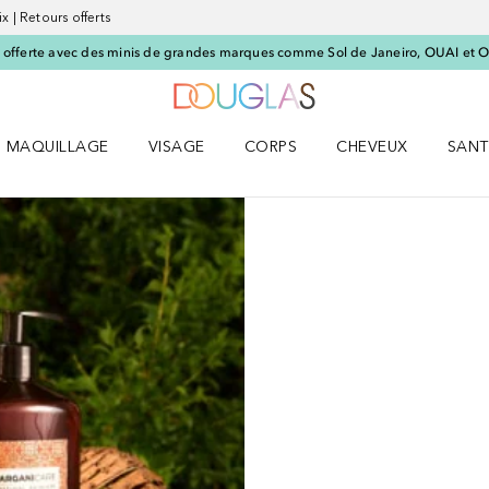
x | Retours offerts
offerte avec des minis de grandes marques comme Sol de Janeiro, OUAI et O
Vers l'accueil Nocibé
MAQUILLAGE
VISAGE
CORPS
CHEVEUX
SANT
UM le menu
Ouvrir MAQUILLAGE le menu
Ouvrir VISAGE le menu
Ouvrir CORPS le menu
Ouvrir CHEVEUX le 
Ouvri