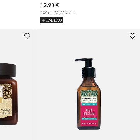
12,90 €
400
ml
 (
32,25 €
 / 
1
L
)
CADEAU