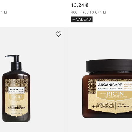
13,24 €
 
1
L
)
400
ml
 (
33,10 €
 / 
1
L
)
CADEAU