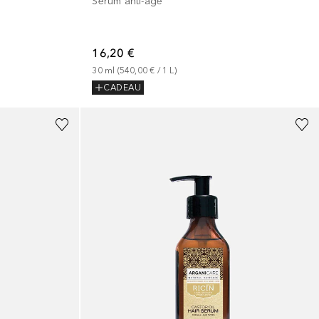
Sérum anti-âge
16,20 €
30
ml
 (
540,00 €
 / 
1
L
)
CADEAU