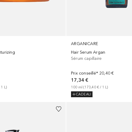
ARGANICARE
turizing
Hair Serum Argan
Sérum capillaire
Prix conseillé*
20,40 €
17,34 €
 
1
L
)
100
ml
 (
173,40 €
 / 
1
L
)
CADEAU