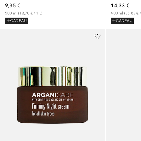
9,35 €
14,33 €
500
ml
 (
18,70 €
 / 
1
L
)
400
ml
 (
35,83 €
 /
CADEAU
CADEAU