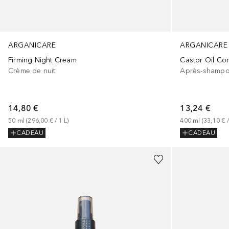
ARGANICARE
ARGANICARE
Firming Night Cream
Castor Oil Con
Crème de nuit
Après-shampo
14,80 €
13,24 €
50
ml
 (
296,00 €
 / 
1
L
)
400
ml
 (
33,10 €
 /
CADEAU
CADEAU