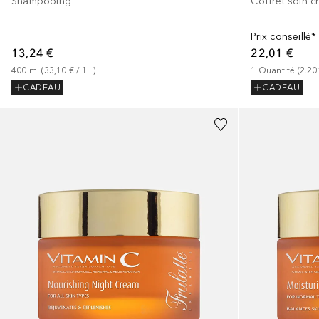
Coffret soin 
Shampooing
Prix conseillé*
22,01 €
13,24 €
1
Quantité
 (
2.20
400
ml
 (
33,10 €
 / 
1
L
)
CADEAU
CADEAU