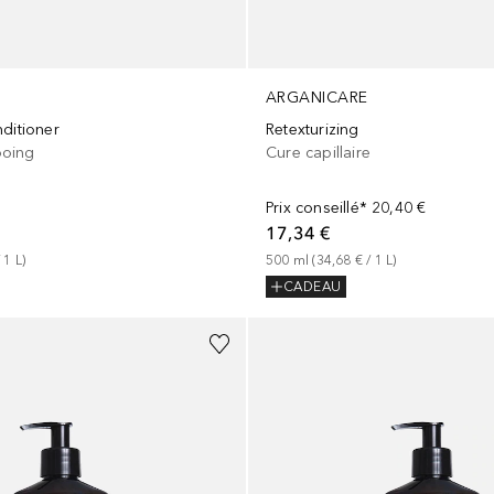
ARGANICARE
ditioner
Retexturizing
oing
Cure capillaire
Prix conseillé*
20,40 €
17,34 €
 
1
L
)
500
ml
 (
34,68 €
 / 
1
L
)
CADEAU