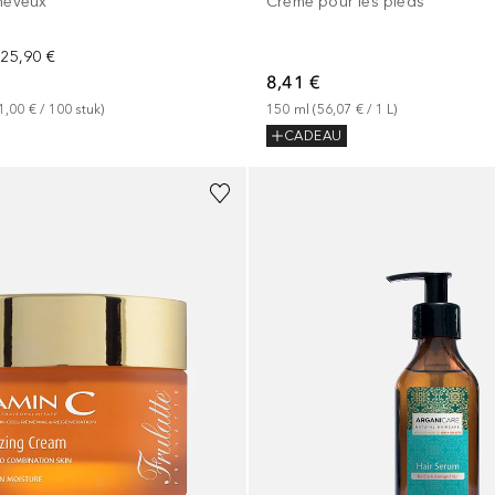
cheveux
Crème pour les pieds
25,90 €
8,41 €
1,00 €
 / 
100
stuk
)
150
ml
 (
56,07 €
 / 
1
L
)
CADEAU