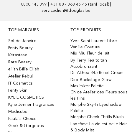
0800.143.397 | +31 88 - 368 45 45 (tarif local) |
serviceclient@douglas.be
TOP MARQUES
TOP PRODUITS
Sol de Janeiro
Yves Saint Laurent Libre
Vanille Couture
Fenty Beauty
Miu Miu Fleur de lait
Kérastase
By Terry Tea to tan
Rare Beauty
Autobronzant
eilish Billie Eilish
Dr. Althea 345 Relief Cream
Atelier Rebul
Dior Backstage Glow
IT Cosmetics
Maximizer Palette
Fenty Skin
Chloé Atelier des Fleurs sous
KYLIE COSMETICS
les Pins
Kylie Jenner Fragrances
Morphe Sky-Fi Eyeshadow
Palette
Medicube
Morphe Cheek Thrills Blush
Paula's Choice
Lancôme La vie est belle Hair
Geek & Gorgeous
& Body Mist