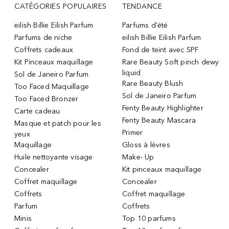
CATÉGORIES POPULAIRES
TENDANCE
eilish Billie Eilish Parfum
Parfums d'été
Parfums de niche
eilish Billie Eilish Parfum
Coffrets cadeaux
Fond de teint avec SPF
Kit Pinceaux maquillage
Rare Beauty Soft pinch dewy
liquid
Sol de Janeiro Parfum
Rare Beauty Blush
Too Faced Maquillage
Sol de Janeiro Parfum
Too Faced Bronzer
Fenty Beauty Highlighter
Carte cadeau
Fenty Beauty Mascara
Masque et patch pour les
Primer
yeux
Maquillage
Gloss à lèvres
Huile nettoyante visage
Make- Up
Concealer
Kit pinceaux maquillage
Coffret maquillage
Concealer
Coffrets
Coffret maquillage
Parfum
Coffrets
Minis
Top 10 parfums