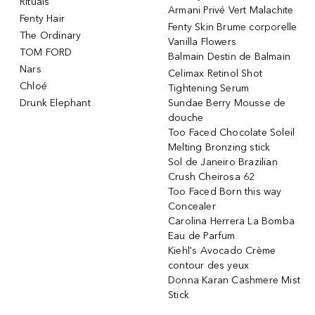
Rituals
Armani Privé Vert Malachite
Fenty Hair
Fenty Skin Brume corporelle
The Ordinary
Vanilla Flowers
TOM FORD
Balmain Destin de Balmain
Nars
Celimax Retinol Shot
Chloé
Tightening Serum
Drunk Elephant
Sundae Berry Mousse de
douche
Too Faced Chocolate Soleil
Melting Bronzing stick
Sol de Janeiro Brazilian
Crush Cheirosa 62
Too Faced Born this way
Concealer
Carolina Herrera La Bomba
Eau de Parfum
Kiehl's Avocado Crème
contour des yeux
Donna Karan Cashmere Mist
Stick