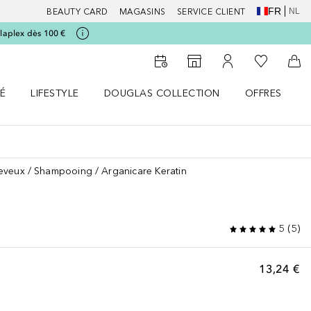
FR
NL
BEAUTY CARD
MAGASINS
SERVICE CLIENT
laplex dès 100 €
Vers Ma Li
Vers le Storefinder
Vers Mon Compte
Vers
É
LIFESTYLE
DOUGLAS COLLECTION
OFFRES
menu
r SANTÉ le menu
Ouvrir LIFESTYLE le menu
Ouvrir DOUGLAS COLLECTION le menu
Ouvrir OFFRES
eveux
Shampooing
Arganicare Keratin
5
(
5
)
13,24 €