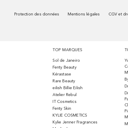
Protection des données
Mentions légales
CGV et dro
TOP MARQUES
T
Sol de Janeiro
Y
C
Fenty Beauty
M
Kérastase
B
Rare Beauty
D
eilish Billie Eilish
D
Atelier Rebul
P
IT Cosmetics
C
Fenty Skin
P
KYLIE COSMETICS
M
Kylie Jenner Fragrances
M