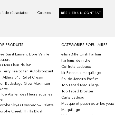
it de rétractation
Cookies
RÉSILIER UN CONTRAT
OP PRODUITS
CATÉGORIES POPULAIRES
ves Saint Laurent Libre Vanille
eilish Billie Eilish Parfum
outure
Parfums de niche
iu Miu Fleur de lait
Coffrets cadeaux
y Terry Tea to tan Autobronzant
Kit Pinceaux maquillage
r. Althea 345 Relief Cream
Sol de Janeiro Parfum
ior Backstage Glow Maximizer
Too Faced Maquillage
alette
Too Faced Bronzer
hloé Atelier des Fleurs sous les
Carte cadeau
ins
Masque et patch pour les yeux
orphe Sky-Fi Eyeshadow Palette
Maquillage
orphe Cheek Thrills Blush