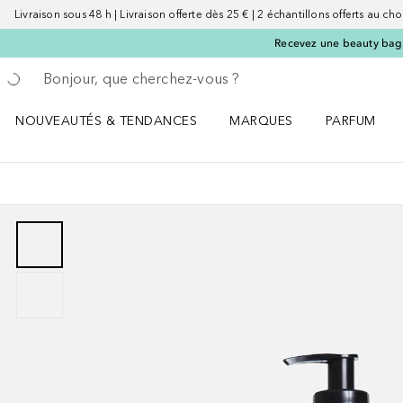
Livraison sous 48 h | Livraison offerte dès 25 € | 2 échantillons offerts au choi
Recevez une beauty bag 
Retourner
Effectuer la recherche
NOUVEAUTÉS & TENDANCES
MARQUES
PARFUM
Ouvrir NOUVEAUTÉS & TENDANCES le menu
Ouvrir MARQUES le menu
Ouvrir PARF