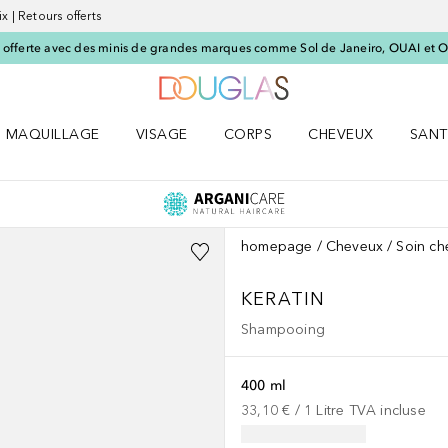
x | Retours offerts
offerte avec des minis de grandes marques comme Sol de Janeiro, OUAI et O
Vers l'accueil Nocibé
MAQUILLAGE
VISAGE
CORPS
CHEVEUX
SANT
UM le menu
Ouvrir MAQUILLAGE le menu
Ouvrir VISAGE le menu
Ouvrir CORPS le menu
Ouvrir CHEVEUX le 
Ouvri
homepage
Cheveux
Soin ch
KERATIN
Shampooing
400 ml
33,10 €
 / 
1
Litre
TVA incluse