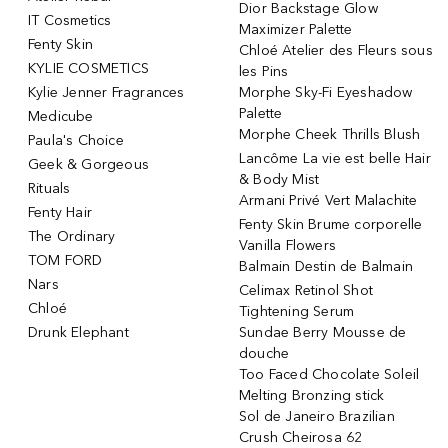
Dior Backstage Glow
IT Cosmetics
Maximizer Palette
Fenty Skin
Chloé Atelier des Fleurs sous
KYLIE COSMETICS
les Pins
Kylie Jenner Fragrances
Morphe Sky-Fi Eyeshadow
Palette
Medicube
Morphe Cheek Thrills Blush
Paula's Choice
Lancôme La vie est belle Hair
Geek & Gorgeous
& Body Mist
Rituals
Armani Privé Vert Malachite
Fenty Hair
Fenty Skin Brume corporelle
The Ordinary
Vanilla Flowers
TOM FORD
Balmain Destin de Balmain
Nars
Celimax Retinol Shot
Chloé
Tightening Serum
Drunk Elephant
Sundae Berry Mousse de
douche
Too Faced Chocolate Soleil
Melting Bronzing stick
Sol de Janeiro Brazilian
Crush Cheirosa 62