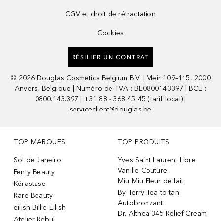
CGV et droit de rétractation
Cookies
RÉSILIER UN CONTRAT
©
2026
Douglas Cosmetics Belgium B.V. | Meir 109–115, 2000
Anvers, Belgique | Numéro de TVA : BE0800143397 | BCE :
0800.143.397 | +31 88 - 368 45 45 (tarif local) |
serviceclient@douglas.be
TOP MARQUES
TOP PRODUITS
Sol de Janeiro
Yves Saint Laurent Libre
Vanille Couture
Fenty Beauty
Miu Miu Fleur de lait
Kérastase
By Terry Tea to tan
Rare Beauty
Autobronzant
eilish Billie Eilish
Dr. Althea 345 Relief Cream
Atelier Rebul