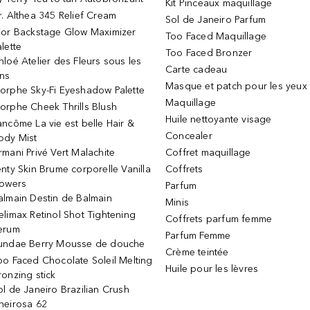
Kit Pinceaux maquillage
r. Althea 345 Relief Cream
Sol de Janeiro Parfum
ior Backstage Glow Maximizer
Too Faced Maquillage
alette
Too Faced Bronzer
hloé Atelier des Fleurs sous les
Carte cadeau
ins
Masque et patch pour les yeux
orphe Sky-Fi Eyeshadow Palette
Maquillage
orphe Cheek Thrills Blush
Huile nettoyante visage
ancôme La vie est belle Hair &
Concealer
ody Mist
rmani Privé Vert Malachite
Coffret maquillage
enty Skin Brume corporelle Vanilla
Coffrets
lowers
Parfum
almain Destin de Balmain
Minis
elimax Retinol Shot Tightening
Coffrets parfum femme
erum
Parfum Femme
undae Berry Mousse de douche
Crème teintée
oo Faced Chocolate Soleil Melting
Huile pour les lèvres
ronzing stick
ol de Janeiro Brazilian Crush
heirosa 62