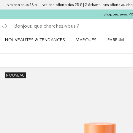
Livraison sous 48 h | Livraison offerte dès 25 € | 2 échantillons offerts au choi
Shoppez avec -15 %
Retourner
Effectuer la recherche
NOUVEAUTÉS & TENDANCES
MARQUES
PARFUM
Ouvrir NOUVEAUTÉS & TENDANCES le menu
Ouvrir MARQUES le menu
Ouvrir PARF
NOUVEAU