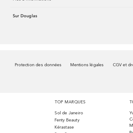
Sur Douglas
Protection des données
Mentions légales
CGV et dro
TOP MARQUES
T
Sol de Janeiro
Y
C
Fenty Beauty
M
Kérastase
B