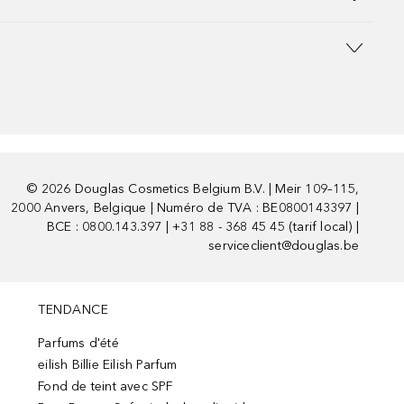
©
2026
Douglas Cosmetics Belgium B.V. | Meir 109–115,
2000 Anvers, Belgique | Numéro de TVA : BE0800143397 |
BCE : 0800.143.397 | +31 88 - 368 45 45 (tarif local) |
serviceclient@douglas.be
TENDANCE
Parfums d'été
eilish Billie Eilish Parfum
Fond de teint avec SPF