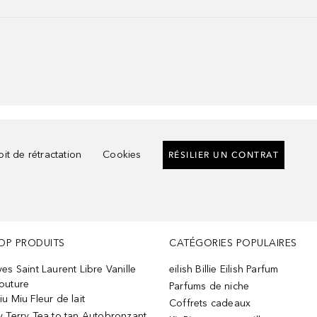
it de rétractation
Cookies
RÉSILIER UN CONTRAT
OP PRODUITS
CATÉGORIES POPULAIRES
ves Saint Laurent Libre Vanille
eilish Billie Eilish Parfum
outure
Parfums de niche
iu Miu Fleur de lait
Coffrets cadeaux
y Terry Tea to tan Autobronzant