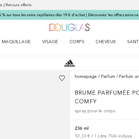
x | Retours offerts
 sur tous les soins capillaires dès 19 € d'achat | Découvrez les offres soins cap
Vers l'accueil Nocibé
MAQUILLAGE
VISAGE
CORPS
CHEVEUX
SANT
UM le menu
Ouvrir MAQUILLAGE le menu
Ouvrir VISAGE le menu
Ouvrir CORPS le menu
Ouvrir CHEVEUX le 
Ouvri
homepage
Parfum
Parfum u
BRUME PARFUMÉE PO
COMFY
spray pour le corps
236 ml
92,33 €
 / 
1
Litre
TVA incluse