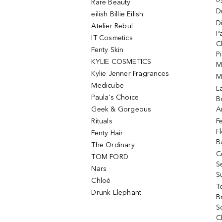
Rare Beauty
D
eilish Billie Eilish
D
Atelier Rebul
P
IT Cosmetics
C
Fenty Skin
P
KYLIE COSMETICS
M
Kylie Jenner Fragrances
M
Medicube
L
Paula's Choice
B
Geek & Gorgeous
A
Rituals
F
F
Fenty Hair
B
The Ordinary
C
TOM FORD
S
Nars
S
Chloé
T
Drunk Elephant
B
S
C