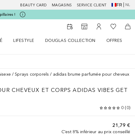
FR
NL
BEAUTY CARD
MAGASINS
SERVICE CLIENT
illaires !
Vers Ma Li
Vers le Storefinder
Vers Mon Compte
Vers
É
LIFESTYLE
DOUGLAS COLLECTION
OFFRES
menu
r SANTÉ le menu
Ouvrir LIFESTYLE le menu
Ouvrir DOUGLAS COLLECTION le menu
Ouvrir OFFRES
nisexe
Sprays corporels
adidas brume parfumée pour cheveux e
UR CHEVEUX ET CORPS ADIDAS VIBES GET
0
(
0
)
21,79 €
C'est 8% inférieur au prix conseillé