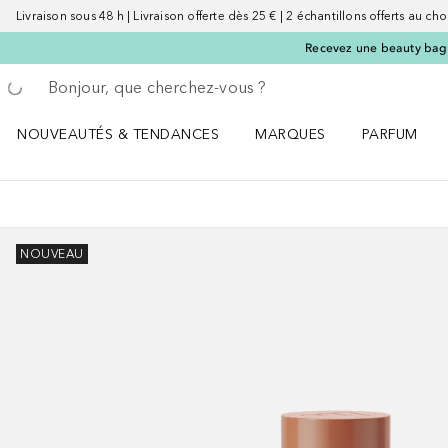
Livraison sous 48 h | Livraison offerte dès 25 € | 2 échantillons offerts au choi
Recevez une beauty bag 
Retourner
Effectuer la recherche
NOUVEAUTÉS & TENDANCES
MARQUES
PARFUM
Ouvrir NOUVEAUTÉS & TENDANCES le menu
Ouvrir MARQUES le menu
Ouvrir PARF
NOUVEAU