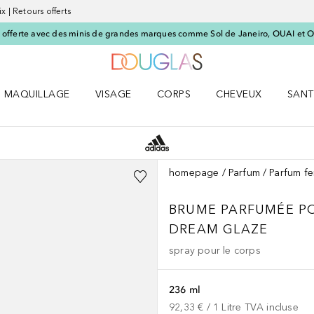
x | Retours offerts
offerte avec des minis de grandes marques comme Sol de Janeiro, OUAI et O
Vers l'accueil Nocibé
MAQUILLAGE
VISAGE
CORPS
CHEVEUX
SANT
UM le menu
Ouvrir MAQUILLAGE le menu
Ouvrir VISAGE le menu
Ouvrir CORPS le menu
Ouvrir CHEVEUX le 
Ouvri
homepage
Parfum
Parfum f
BRUME PARFUMÉE PO
DREAM GLAZE
spray pour le corps
236 ml
92,33 €
 / 
1
Litre
TVA incluse