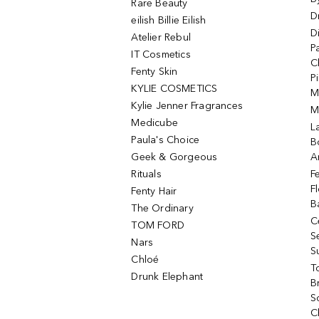
Rare Beauty
D
eilish Billie Eilish
D
Atelier Rebul
P
IT Cosmetics
C
Fenty Skin
P
KYLIE COSMETICS
M
Kylie Jenner Fragrances
M
Medicube
L
Paula's Choice
B
Geek & Gorgeous
A
Rituals
F
F
Fenty Hair
B
The Ordinary
C
TOM FORD
S
Nars
S
Chloé
T
Drunk Elephant
B
S
C