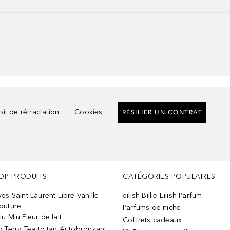
it de rétractation
Cookies
RÉSILIER UN CONTRAT
OP PRODUITS
CATÉGORIES POPULAIRES
ves Saint Laurent Libre Vanille
eilish Billie Eilish Parfum
outure
Parfums de niche
iu Miu Fleur de lait
Coffrets cadeaux
y Terry Tea to tan Autobronzant