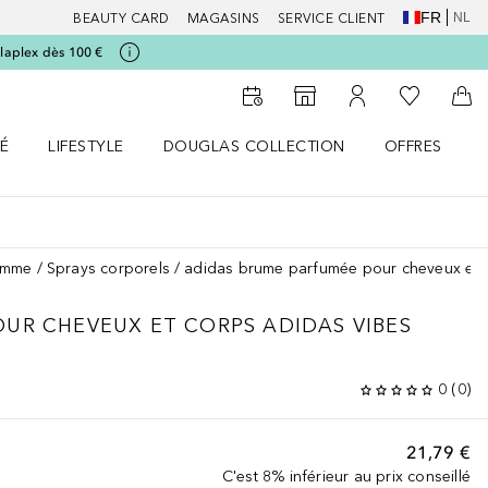
FR
NL
BEAUTY CARD
MAGASINS
SERVICE CLIENT
laplex dès 100 €
Vers Ma Li
Vers le Storefinder
Vers Mon Compte
Vers
É
LIFESTYLE
DOUGLAS COLLECTION
OFFRES
menu
r SANTÉ le menu
Ouvrir LIFESTYLE le menu
Ouvrir DOUGLAS COLLECTION le menu
Ouvrir OFFRES
emme
Sprays corporels
adidas brume parfumée pour cheveux e
UR CHEVEUX ET CORPS ADIDAS VIBES
0
(
0
)
21,79 €
C'est 8% inférieur au prix conseillé