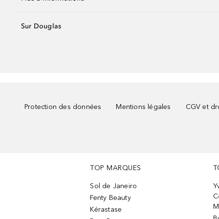
Sur Douglas
Protection des données
Mentions légales
CGV et dro
TOP MARQUES
T
Sol de Janeiro
Y
C
Fenty Beauty
M
Kérastase
B