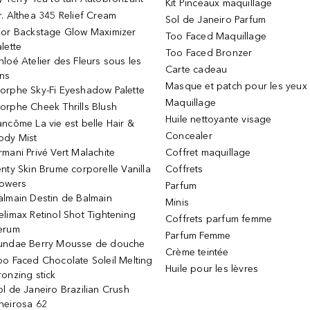
Kit Pinceaux maquillage
r. Althea 345 Relief Cream
Sol de Janeiro Parfum
ior Backstage Glow Maximizer
Too Faced Maquillage
alette
Too Faced Bronzer
hloé Atelier des Fleurs sous les
Carte cadeau
ins
Masque et patch pour les yeux
orphe Sky-Fi Eyeshadow Palette
Maquillage
orphe Cheek Thrills Blush
Huile nettoyante visage
ancôme La vie est belle Hair &
Concealer
ody Mist
rmani Privé Vert Malachite
Coffret maquillage
enty Skin Brume corporelle Vanilla
Coffrets
lowers
Parfum
almain Destin de Balmain
Minis
elimax Retinol Shot Tightening
Coffrets parfum femme
erum
Parfum Femme
undae Berry Mousse de douche
Crème teintée
oo Faced Chocolate Soleil Melting
Huile pour les lèvres
ronzing stick
ol de Janeiro Brazilian Crush
heirosa 62