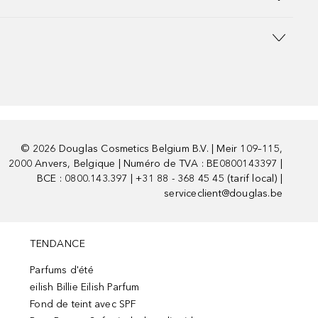
©
2026
Douglas Cosmetics Belgium B.V. | Meir 109–115,
2000 Anvers, Belgique | Numéro de TVA : BE0800143397 |
BCE : 0800.143.397 | +31 88 - 368 45 45 (tarif local) |
serviceclient@douglas.be
TENDANCE
Parfums d'été
eilish Billie Eilish Parfum
Fond de teint avec SPF