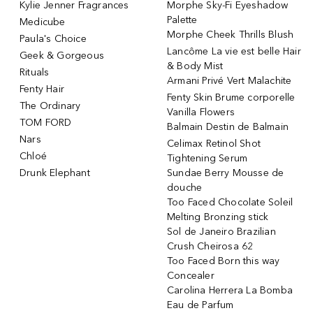
Kylie Jenner Fragrances
Morphe Sky-Fi Eyeshadow
Palette
Medicube
Morphe Cheek Thrills Blush
Paula's Choice
Lancôme La vie est belle Hair
Geek & Gorgeous
& Body Mist
Rituals
Armani Privé Vert Malachite
Fenty Hair
Fenty Skin Brume corporelle
The Ordinary
Vanilla Flowers
TOM FORD
Balmain Destin de Balmain
Nars
Celimax Retinol Shot
Chloé
Tightening Serum
Drunk Elephant
Sundae Berry Mousse de
douche
Too Faced Chocolate Soleil
Melting Bronzing stick
Sol de Janeiro Brazilian
Crush Cheirosa 62
Too Faced Born this way
Concealer
Carolina Herrera La Bomba
Eau de Parfum