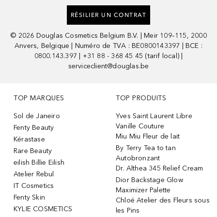
RÉSILIER UN CONTRAT
©
2026
Douglas Cosmetics Belgium B.V. | Meir 109–115, 2000
Anvers, Belgique | Numéro de TVA : BE0800143397 | BCE :
0800.143.397 | +31 88 - 368 45 45 (tarif local) |
serviceclient@douglas.be
TOP MARQUES
TOP PRODUITS
Sol de Janeiro
Yves Saint Laurent Libre
Vanille Couture
Fenty Beauty
Miu Miu Fleur de lait
Kérastase
By Terry Tea to tan
Rare Beauty
Autobronzant
eilish Billie Eilish
Dr. Althea 345 Relief Cream
Atelier Rebul
Dior Backstage Glow
IT Cosmetics
Maximizer Palette
Fenty Skin
Chloé Atelier des Fleurs sous
KYLIE COSMETICS
les Pins