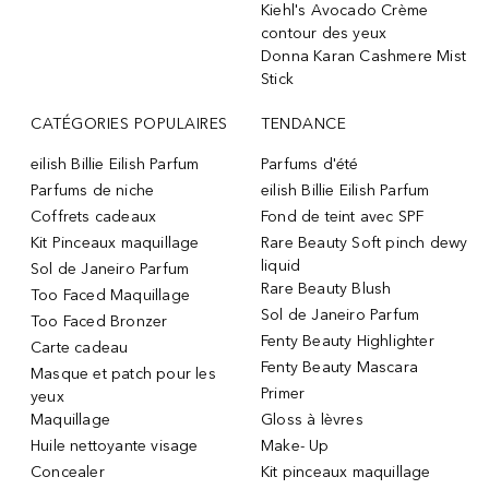
Kiehl's Avocado Crème
contour des yeux
Donna Karan Cashmere Mist
Stick
CATÉGORIES POPULAIRES
TENDANCE
eilish Billie Eilish Parfum
Parfums d'été
Parfums de niche
eilish Billie Eilish Parfum
Coffrets cadeaux
Fond de teint avec SPF
Kit Pinceaux maquillage
Rare Beauty Soft pinch dewy
liquid
Sol de Janeiro Parfum
Rare Beauty Blush
Too Faced Maquillage
Sol de Janeiro Parfum
Too Faced Bronzer
Fenty Beauty Highlighter
Carte cadeau
Fenty Beauty Mascara
Masque et patch pour les
Primer
yeux
Maquillage
Gloss à lèvres
Huile nettoyante visage
Make- Up
Concealer
Kit pinceaux maquillage