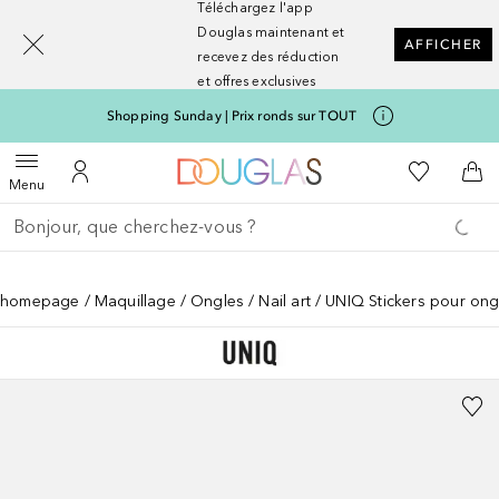
Téléchargez l'app
[navigation.slideout.screenreader]
Douglas maintenant et
AFFICHER
recevez des réduction
et offres exclusives
Shopping Sunday | Prix ronds sur TOUT
Vers l'accueil Nocibé
Vers Ma Li
Ouvrir le menu
Vers Mon Compte
Vers
Menu
Retourner
Effectuer la recherche
homepage
Maquillage
Ongles
Nail art
UNIQ Stickers pour ong