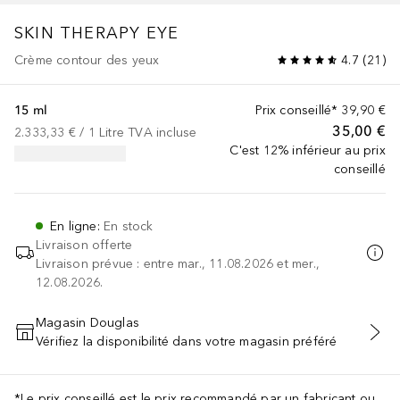
SKIN THERAPY
EYE
Crème contour des yeux
4.7
(
21
)
15 ml
Prix conseillé*
39,90 €
35,00 €
2.333,33 €
 / 
1
Litre
TVA incluse
C'est 12% inférieur au prix
conseillé
En ligne
:
En stock
Livraison offerte
Livraison prévue : entre mar., 11.08.2026 et mer.,
12.08.2026.
Magasin Douglas
Vérifiez la disponibilité dans votre magasin préféré
AJOUTER AU PANIER
*Le prix conseillé est le prix recommandé par un fabricant ou