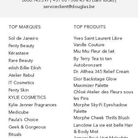
0800.143.397 | +31 88 - 368 45 45 (tarif local) |
serviceclient@douglas.be
TOP MARQUES
TOP PRODUITS
Sol de Janeiro
Yves Saint Laurent Libre
Vanille Couture
Fenty Beauty
Miu Miu Fleur de lait
Kérastase
By Terry Tea to tan
Rare Beauty
Autobronzant
eilish Billie Eilish
Dr. Althea 345 Relief Cream
Atelier Rebul
Dior Backstage Glow
IT Cosmetics
Maximizer Palette
Fenty Skin
Chloé Atelier des Fleurs sous
KYLIE COSMETICS
les Pins
Kylie Jenner Fragrances
Morphe Sky-Fi Eyeshadow
Palette
Medicube
Morphe Cheek Thrills Blush
Paula's Choice
Lancôme La vie est belle Hair
Geek & Gorgeous
& Body Mist
Rituals