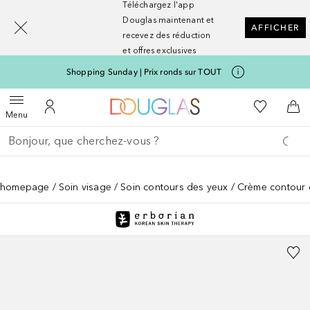
Téléchargez l'app
[navigation.slideout.screenreader]
Douglas maintenant et
AFFICHER
recevez des réduction
et offres exclusives
Shopping Sunday | Prix ronds sur TOUT
Vers l'accueil Nocibé
Vers Ma Li
Ouvrir le menu
Vers Mon Compte
Vers
Menu
Retourner
Effectuer la recherche
homepage
Soin visage
Soin contours des yeux
Crème contour 