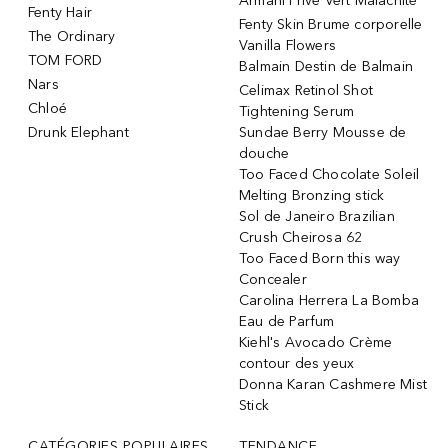
Armani Privé Vert Malachite
Fenty Hair
Fenty Skin Brume corporelle
The Ordinary
Vanilla Flowers
TOM FORD
Balmain Destin de Balmain
Nars
Celimax Retinol Shot
Chloé
Tightening Serum
Drunk Elephant
Sundae Berry Mousse de
douche
Too Faced Chocolate Soleil
Melting Bronzing stick
Sol de Janeiro Brazilian
Crush Cheirosa 62
Too Faced Born this way
Concealer
Carolina Herrera La Bomba
Eau de Parfum
Kiehl's Avocado Crème
contour des yeux
Donna Karan Cashmere Mist
Stick
CATÉGORIES POPULAIRES
TENDANCE