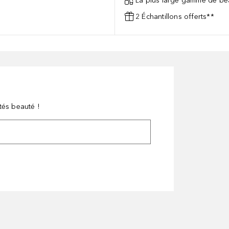
La plus large gamme de bea
2 Échantillons offerts**
tés beauté !