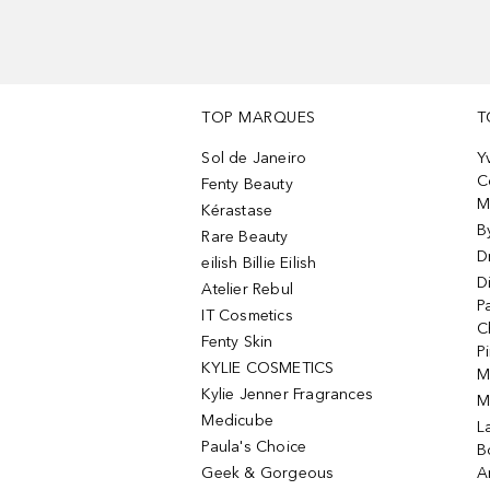
TOP MARQUES
T
Sol de Janeiro
Y
C
Fenty Beauty
M
Kérastase
B
Rare Beauty
D
eilish Billie Eilish
D
Atelier Rebul
P
IT Cosmetics
C
Fenty Skin
P
KYLIE COSMETICS
M
Kylie Jenner Fragrances
M
Medicube
L
Paula's Choice
B
Geek & Gorgeous
A