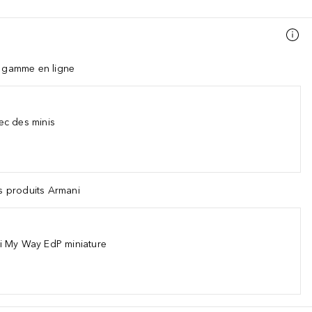
a gamme en ligne
ec des minis
es produits Armani
i My Way EdP miniature