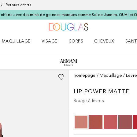
x | Retours offerts
offerte avec des minis de grandes marques comme Sol de Janeiro, OUAI et O
Vers l'accueil Nocibé
MAQUILLAGE
VISAGE
CORPS
CHEVEUX
SANT
UM le menu
Ouvrir MAQUILLAGE le menu
Ouvrir VISAGE le menu
Ouvrir CORPS le menu
Ouvrir CHEVEUX le 
Ouvri
homepage
Maquillage
Lèvr
LIP POWER
MATTE
Rouge à lèvres