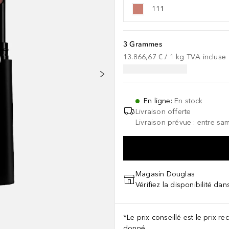
111
3 Grammes
13.866,67 €
 / 
1
kg
TVA incluse
En ligne
:
En stock
Livraison offerte
Livraison prévue : entre sam
Magasin Douglas
Vérifiez la disponibilité da
*Le prix conseillé est le prix 
donné