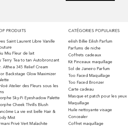
OP PRODUITS
CATÉGORIES POPULAIRES
ves Saint Laurent Libre Vanille
eilish Billie Eilish Parfum
outure
Parfums de niche
iu Miu Fleur de lait
Coffrets cadeaux
y Terry Tea to tan Autobronzant
Kit Pinceaux maquillage
r. Althea 345 Relief Cream
Sol de Janeiro Parfum
ior Backstage Glow Maximizer
Too Faced Maquillage
alette
Too Faced Bronzer
hloé Atelier des Fleurs sous les
Carte cadeau
ins
Masque et patch pour les yeux
orphe Sky-Fi Eyeshadow Palette
Maquillage
orphe Cheek Thrills Blush
Huile nettoyante visage
ancôme La vie est belle Hair &
Concealer
ody Mist
rmani Privé Vert Malachite
Coffret maquillage