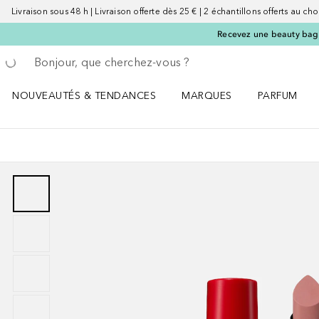
Livraison sous 48 h | Livraison offerte dès 25 € | 2 échantillons offerts au choi
Recevez une beauty bag 
Retourner
Effectuer la recherche
NOUVEAUTÉS & TENDANCES
MARQUES
PARFUM
Ouvrir NOUVEAUTÉS & TENDANCES le menu
Ouvrir MARQUES le menu
Ouvrir PARF