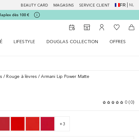
FR
NL
BEAUTY CARD
MAGASINS
SERVICE CLIENT
laplex dès 100 €
Vers Ma Li
Vers le Storefinder
Vers Mon Compte
Vers
É
LIFESTYLE
DOUGLAS COLLECTION
OFFRES
menu
r SANTÉ le menu
Ouvrir LIFESTYLE le menu
Ouvrir DOUGLAS COLLECTION le menu
Ouvrir OFFRES
es
Rouge à lèvres
Armani Lip Power Matte
0
(
0
)
+
3