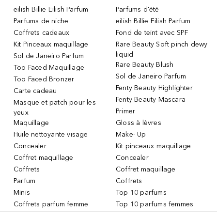
eilish Billie Eilish Parfum
Parfums d'été
Parfums de niche
eilish Billie Eilish Parfum
Coffrets cadeaux
Fond de teint avec SPF
Kit Pinceaux maquillage
Rare Beauty Soft pinch dewy
liquid
Sol de Janeiro Parfum
Rare Beauty Blush
Too Faced Maquillage
Sol de Janeiro Parfum
Too Faced Bronzer
Fenty Beauty Highlighter
Carte cadeau
Fenty Beauty Mascara
Masque et patch pour les
Primer
yeux
Maquillage
Gloss à lèvres
Huile nettoyante visage
Make- Up
Concealer
Kit pinceaux maquillage
Coffret maquillage
Concealer
Coffrets
Coffret maquillage
Parfum
Coffrets
Minis
Top 10 parfums
Coffrets parfum femme
Top 10 parfums femmes
Parfum Femme
Top 10 parfums hommes