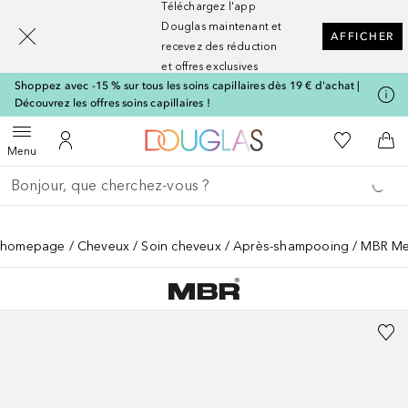
Téléchargez l'app
[navigation.slideout.screenreader]
Douglas maintenant et
AFFICHER
recevez des réduction
et offres exclusives
Shoppez avec -15 % sur tous les soins capillaires dès 19 € d'achat |
Découvrez les offres soins capillaires !
Vers l'accueil Nocibé
Vers Ma Li
Ouvrir le menu
Vers Mon Compte
Vers
Menu
Retourner
Effectuer la recherche
homepage
Cheveux
Soin cheveux
Après-shampooing
MBR Med