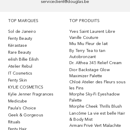
serviceclient@douglas.be
TOP MARQUES
TOP PRODUITS
Sol de Janeiro
Yves Saint Laurent Libre
Vanille Couture
Fenty Beauty
Miu Miu Fleur de lait
Kérastase
By Terry Tea to tan
Rare Beauty
Autobronzant
eilish Billie Eilish
Dr. Althea 345 Relief Cream
Atelier Rebul
Dior Backstage Glow
IT Cosmetics
Maximizer Palette
Fenty Skin
Chloé Atelier des Fleurs sous
KYLIE COSMETICS
les Pins
Kylie Jenner Fragrances
Morphe Sky-Fi Eyeshadow
Palette
Medicube
Morphe Cheek Thrills Blush
Paula's Choice
Lancôme La vie est belle Hair
Geek & Gorgeous
& Body Mist
Rituals
Armani Privé Vert Malachite
Fenty Hair