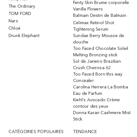
Fenty Skin Brume corporelle
The Ordinary
Vanilla Flowers
TOM FORD
Balmain Destin de Balmain
Nars
Celimax Retinol Shot
Chloé
Tightening Serum
Drunk Elephant
Sundae Berry Mousse de
douche
Too Faced Chocolate Soleil
Melting Bronzing stick
Sol de Janeiro Brazilian
Crush Cheirosa 62
Too Faced Born this way
Concealer
Carolina Herrera La Bomba
Eau de Parfum
Kiehl's Avocado Crème
contour des yeux
Donna Karan Cashmere Mist
Stick
CATÉGORIES POPULAIRES
TENDANCE