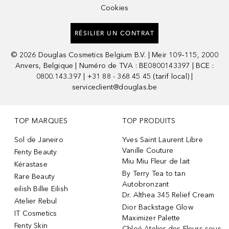
Cookies
RÉSILIER UN CONTRAT
©
2026
Douglas Cosmetics Belgium B.V. | Meir 109–115, 2000
Anvers, Belgique | Numéro de TVA : BE0800143397 | BCE :
0800.143.397 | +31 88 - 368 45 45 (tarif local) |
serviceclient@douglas.be
TOP MARQUES
TOP PRODUITS
Sol de Janeiro
Yves Saint Laurent Libre
Vanille Couture
Fenty Beauty
Miu Miu Fleur de lait
Kérastase
By Terry Tea to tan
Rare Beauty
Autobronzant
eilish Billie Eilish
Dr. Althea 345 Relief Cream
Atelier Rebul
Dior Backstage Glow
IT Cosmetics
Maximizer Palette
Fenty Skin
Chloé Atelier des Fleurs sous