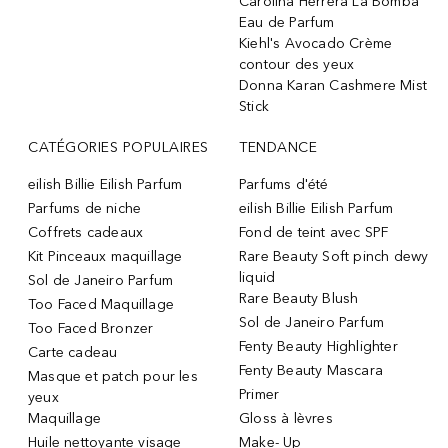
Carolina Herrera La Bomba
Eau de Parfum
Kiehl's Avocado Crème
contour des yeux
Donna Karan Cashmere Mist
Stick
CATÉGORIES POPULAIRES
TENDANCE
eilish Billie Eilish Parfum
Parfums d'été
Parfums de niche
eilish Billie Eilish Parfum
Coffrets cadeaux
Fond de teint avec SPF
Kit Pinceaux maquillage
Rare Beauty Soft pinch dewy
liquid
Sol de Janeiro Parfum
Rare Beauty Blush
Too Faced Maquillage
Sol de Janeiro Parfum
Too Faced Bronzer
Fenty Beauty Highlighter
Carte cadeau
Fenty Beauty Mascara
Masque et patch pour les
Primer
yeux
Maquillage
Gloss à lèvres
Huile nettoyante visage
Make- Up