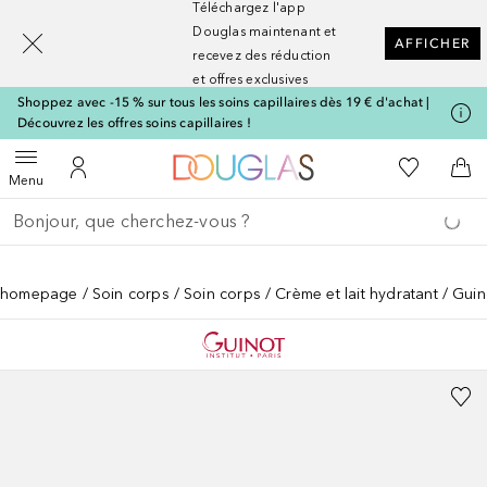
Téléchargez l'app
[navigation.slideout.screenreader]
Douglas maintenant et
AFFICHER
recevez des réduction
et offres exclusives
Shoppez avec -15 % sur tous les soins capillaires dès 19 € d'achat |
Découvrez les offres soins capillaires !
Vers l'accueil Nocibé
Vers Ma Li
Ouvrir le menu
Vers Mon Compte
Vers
Menu
Retourner
Effectuer la recherche
homepage
Soin corps
Soin corps
Crème et lait hydratant
Guin