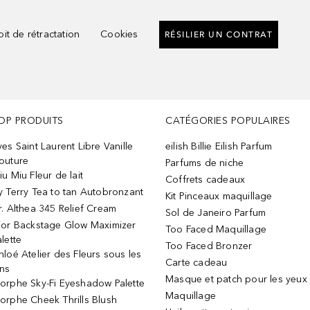
it de rétractation
Cookies
RÉSILIER UN CONTRAT
OP PRODUITS
CATÉGORIES POPULAIRES
ves Saint Laurent Libre Vanille
eilish Billie Eilish Parfum
outure
Parfums de niche
iu Miu Fleur de lait
Coffrets cadeaux
y Terry Tea to tan Autobronzant
Kit Pinceaux maquillage
r. Althea 345 Relief Cream
Sol de Janeiro Parfum
ior Backstage Glow Maximizer
Too Faced Maquillage
alette
Too Faced Bronzer
hloé Atelier des Fleurs sous les
Carte cadeau
ins
Masque et patch pour les yeux
orphe Sky-Fi Eyeshadow Palette
Maquillage
orphe Cheek Thrills Blush