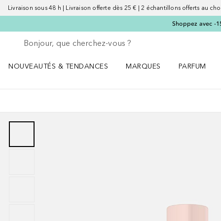
Livraison sous 48 h | Livraison offerte dès 25 € | 2 échantillons offerts au choi
Shoppez avec -15 %
Retourner
Effectuer la recherche
NOUVEAUTÉS & TENDANCES
MARQUES
PARFUM
Ouvrir NOUVEAUTÉS & TENDANCES le menu
Ouvrir MARQUES le menu
Ouvrir PARF