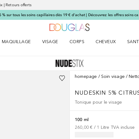
x | Retours offerts
 sur tous les soins capillaires dès 19 € d'achat | Découvrez les offres soins cap
Vers l'accueil Nocibé
MAQUILLAGE
VISAGE
CORPS
CHEVEUX
SANT
UM le menu
Ouvrir MAQUILLAGE le menu
Ouvrir VISAGE le menu
Ouvrir CORPS le menu
Ouvrir CHEVEUX le 
Ouvri
homepage
Soin visage
Nett
NUDESKIN
5% CITRU
Tonique pour le visage
100 ml
260,00 €
 / 
1
Litre
TVA incluse