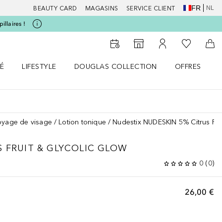
FR
NL
BEAUTY CARD
MAGASINS
SERVICE CLIENT
illaires !
Vers Ma Li
Vers le Storefinder
Vers Mon Compte
Vers
É
LIFESTYLE
DOUGLAS COLLECTION
OFFRES
menu
r SANTÉ le menu
Ouvrir LIFESTYLE le menu
Ouvrir DOUGLAS COLLECTION le menu
Ouvrir OFFRES
oyage de visage
Lotion tonique
Nudestix NUDESKIN 5% Citrus Frui
S FRUIT & GLYCOLIC GLOW
0
(
0
)
26,00 €