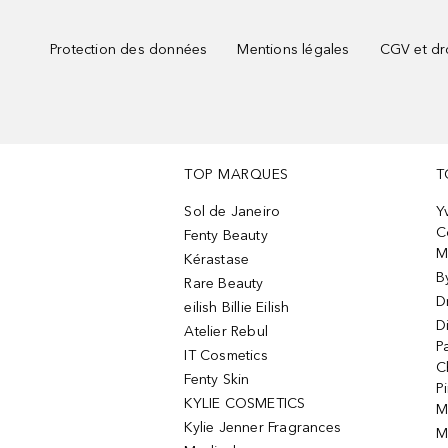
Protection des données
Mentions légales
CGV et dro
TOP MARQUES
T
Sol de Janeiro
Y
C
Fenty Beauty
M
Kérastase
B
Rare Beauty
D
eilish Billie Eilish
D
Atelier Rebul
P
IT Cosmetics
C
Fenty Skin
P
KYLIE COSMETICS
M
Kylie Jenner Fragrances
M